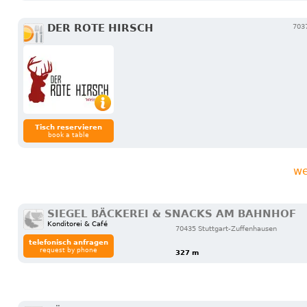
DER ROTE HIRSCH
7037
Tisch reservieren
book a table
we
SIEGEL BÄCKEREI & SNACKS AM BAHNHOF
Konditorei & Café
70435 Stuttgart-Zuffenhausen
telefonisch anfragen
request by phone
327 m