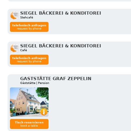
SIEGEL BÄCKEREI & KONDITOREI
Stehcafé
telefonisch anfragen
request by phone
SIEGEL BÄCKEREI & KONDITOREI
Café
telefonisch anfragen
request by phone
GASTSTÄTTE GRAF ZEPPELIN
Gäststätte | Pension
Tisch reservieren
book a table