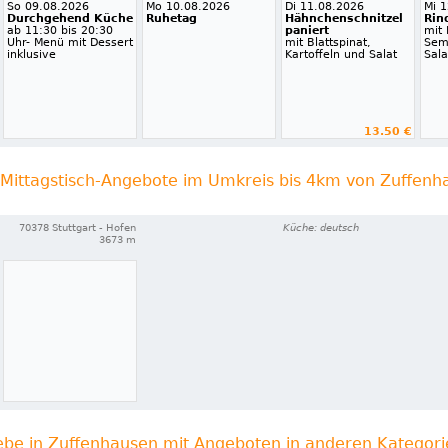
So 09.08.2026
Mo 10.08.2026
Di 11.08.2026
Mi 
Durchgehend Küche
Ruhetag
Hähnchenschnitzel
Rin
ab 11:30 bis 20:30
paniert
mit 
Uhr- Menü mit Dessert
mit Blattspinat,
Sem
inklusive
Kartoffeln und Salat
Sala
13.50 €
 Mittagstisch-Angebote im Umkreis bis 4km von Zuffenh
70378 Stuttgart - Hofen
Küche: deutsch
3673 m
ebe in Zuffenhausen mit Angeboten in anderen Kategor