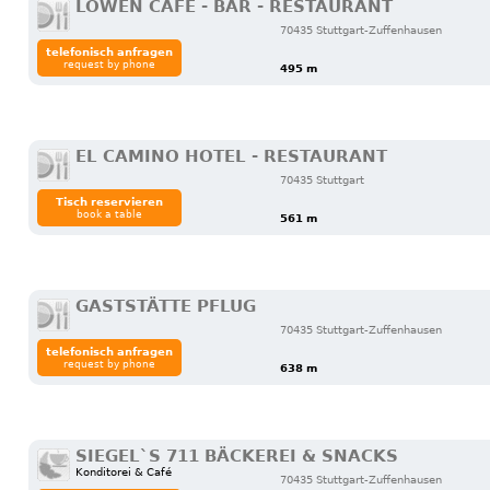
LÖWEN CAFE - BAR - RESTAURANT
70435 Stuttgart-Zuffenhausen
telefonisch anfragen
request by phone
495 m
EL CAMINO HOTEL - RESTAURANT
70435 Stuttgart
Tisch reservieren
book a table
561 m
GASTSTÄTTE PFLUG
70435 Stuttgart-Zuffenhausen
telefonisch anfragen
request by phone
638 m
SIEGEL`S 711 BÄCKEREI & SNACKS
Konditorei & Café
70435 Stuttgart-Zuffenhausen