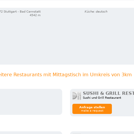
2 Stuttgart - Bad Cannstatt
Küche: deutsch
4542 m
itere Restaurants mit Mittagstisch im Umkreis von 3km
SUSHI & GRILL RE
Sushi und Grill Restaurant
Anfrage stellen
make a request