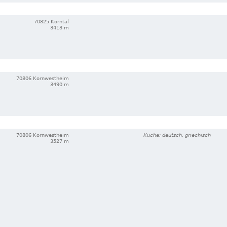
70825 Korntal
3413 m
70806 Kornwestheim
3490 m
70806 Kornwestheim
Küche: deutsch, griechisch
3527 m