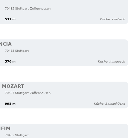
70435 Stuttgart-Zuffenhausen
531 m
Küche: asiatisch
NCIA
70435 Stuttgart
570 m
Küche: italienisch
E MOZART
70437 Stuttgart-Zuffenhausen
995 m
Küche: Balkanküche
HEIM
70435 Stuttgart