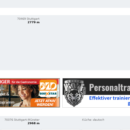
70469 Stuttgart
2779 m
70376 Stuttgart-Münster
Küche: deutsch
2968 m