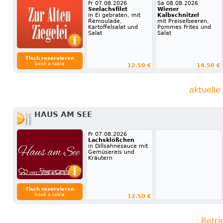
Fr 07.08.2026
Sa 08.08.2026
Seelachsfilet
Wiener
in Ei gebraten, mit
Kalbschnitzel
Remoulade,
mit Preiselbeeren,
Kartoffelsalat und
Pommes Frites und
Salat
Salat
Tisch reservieren
book a table
12.50 €
14.50 €
aktuelle
HAUS AM SEE
Fr 07.08.2026
Lachsklößchen
in Dillsahnesauce mit
Gemüsereis und
Kräutern
Tisch reservieren
book a table
12.50 €
Betri