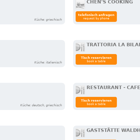
CHEN'S COOKING
telefonisch anfragen
request by phone
Küche: griechisch
TRATTORIA LA BILA
Tisch reservieren
book a table
Küche: italienisch
RESTAURANT - CAF
Tisch reservieren
book a table
Küche: deutsch, griechisch
GASTSTÄTTE WALD