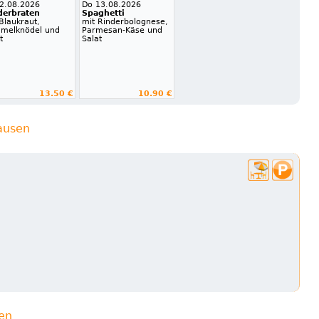
12.08.2026
Do 13.08.2026
derbraten
Spaghetti
Blaukraut,
mit Rinderbolognese,
melknödel und
Parmesan-Käse und
t
Salat
13.50 €
10.90 €
ausen
ien