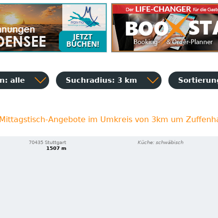
: alle
Suchradius: 3 km
Sortieru
 Mittagstisch-Angebote im Umkreis von 3km um Zuffen
70435 Stuttgart
Küche: schwäbisch
1507 m