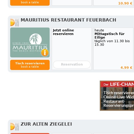
book a table
10.90 €
MAURITIUS RESTAURANT FEUERBACH
Jetzt online
heute
reservieren
Mittagstisch für
Eilige
täglich von 11.30 bis
15.30
Tisch reservieren
Reservation
book a table
4.99 €
ZUR ALTEN ZIEGELEI