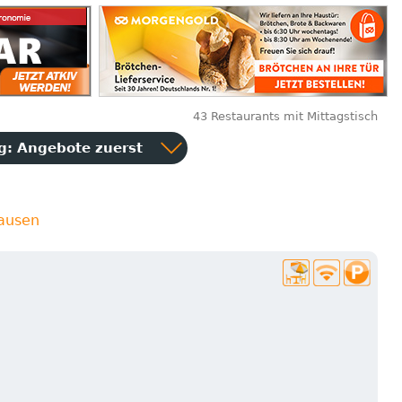
43 Restaurants mit Mittagstisch
ng:
Angebote zuerst
hausen