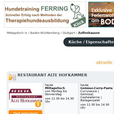
Mittagstisch
in
›
Baden-Württemberg
›
Stuttgart
›
Zuffenhausen
Küche / Eigenschaften
aktuelle
RESTAURANT ALTE HOFKAMMER
heute
heute
Mittagstisch
Gemüse-Curry-Pasta
von Montag bis
Currysauce |
Donnerstag
Gemüse|
Cashewkerne |
von 11:30 bis 14:30
Beilagensalat
Uhr
von 11:30 bis 14:30
Uhr
Tisch reservieren