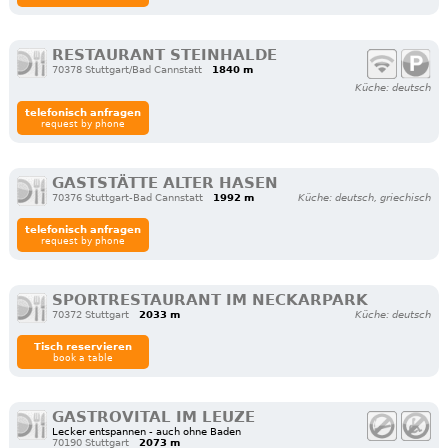
RESTAURANT STEINHALDE
70378 Stuttgart/Bad Cannstatt
1840 m
Küche: deutsch
telefonisch anfragen
request by phone
GASTSTÄTTE ALTER HASEN
70376 Stuttgart-Bad Cannstatt
1992 m
Küche: deutsch, griechisch
telefonisch anfragen
request by phone
SPORTRESTAURANT IM NECKARPARK
70372 Stuttgart
2033 m
Küche: deutsch
Tisch reservieren
book a table
GASTROVITAL IM LEUZE
Lecker entspannen - auch ohne Baden
70190 Stuttgart
2073 m