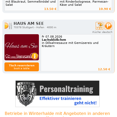
mit Blaukraut, Semmelknödel und
mit Rinderbolognese, Parmesan-
Salat
Käse und Salat
13.50 €
10.90 €
HAUS AM SEE
70378 Stuttgart - Hofen
4000 m
Küche: deutsch
Fr 07.08.2026
Lachsklößchen
in Dillsahnesauce mit Gemüsereis und
Kräutern
Tisch reservieren
book a table
12.50 €
Betriebe in Winterhalde mit Angeboten in anderen