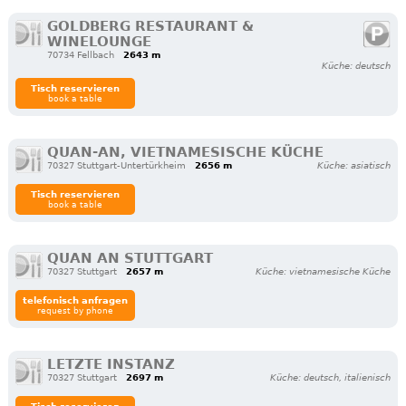
GOLDBERG RESTAURANT &
WINELOUNGE
70734 Fellbach
2643 m
Küche: deutsch
Tisch reservieren
book a table
QUAN-AN, VIETNAMESISCHE KÜCHE
70327 Stuttgart-Untertürkheim
2656 m
Küche: asiatisch
Tisch reservieren
book a table
QUAN AN STUTTGART
70327 Stuttgart
2657 m
Küche: vietnamesische Küche
telefonisch anfragen
request by phone
LETZTE INSTANZ
70327 Stuttgart
2697 m
Küche: deutsch, italienisch