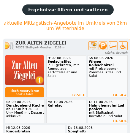
Ergebnisse filtern und sortieren
aktuelle Mittagstisch-Angebote im Umkreis von 3km
um Winterhalde
ZUR ALTEN ZIEGELEI
70376 Stuttgart-Münster
3133 m
Küche: deutsch
Fr 07.08.2026
Sa 08.08.2026
Seelachsfilet
Wiener
in Ei gebraten, mit
Kalbschnitzel
Remoulade,
mit Preiselbeeren,
Kartoffelsalat und
Pommes Frites und
Salat
Salat
Tisch reservieren
book a table
12.50 €
14.50 €
So 09.08.2026
Mo 10.08.2026
Di 11.08.2026
Durchgehend Küche
Ruhetag
Hähnchenschnitzel
ab 11:30 bis 20:30
paniert
Uhr- Menü mit Dessert
mit Blattspinat,
inklusive
Kartoffeln und Salat
13.50 €
Mi 12.08.2026
Do 13.08.2026
Rinderbraten
Spaghetti