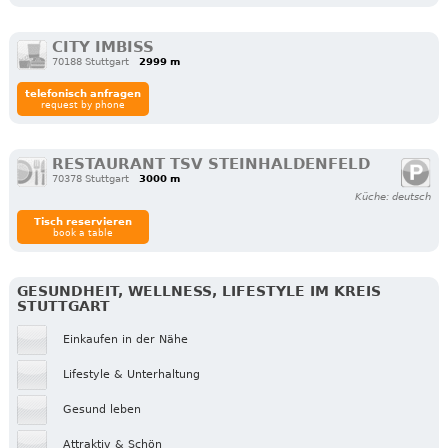
CITY IMBISS
70188 Stuttgart
2999 m
telefonisch anfragen
request by phone
RESTAURANT TSV STEINHALDENFELD
70378 Stuttgart
3000 m
Küche: deutsch
Tisch reservieren
book a table
GESUNDHEIT, WELLNESS, LIFESTYLE IM KREIS
STUTTGART
Einkaufen in der Nähe
Lifestyle & Unterhaltung
Gesund leben
Attraktiv & Schön