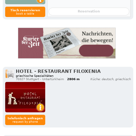
Tisch reservieren
Reservation
book a table
HOTEL - RESTAURANT FILOXENIA
griechische Spezialitäten
70327 Stuttgart - Untertürkheim
2806 m
Küche: deutsch, griechisch
telefonisch anfragen
request by phone