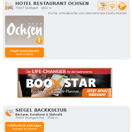
HOTEL RESTAURANT OCHSEN
70327 Stuttgart
3262 m
Küche: schwäbische und internationale Köstlichkeiten
Tisch reservieren
book a table
SIEGEL BACKKULTUR
Bäckerei, Konditorei & Stehcafé
70437 Stuttgart-Rot
4539 m
telefonisch anfragen
request by phone