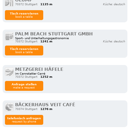
OLÜMP
70372 Stuttgart
1135 m
Küche: deutsch
Tisch reservieren
book a table
PALM BEACH STUTTGART GMBH
Sport- und Unterhaltungsgastronomie
70372 Stuttgart
1241 m
Küche: deutsch
Tisch reservieren
book a table
METZGEREI HÄFELE
im Cannstatter Carré
70372 Stuttgart
1252 m
Anfrage stellen
make a request
BÄCKERHAUS VEIT CAFÉ
70374 Stuttgart
1276 m
telefonisch anfragen
request by phone