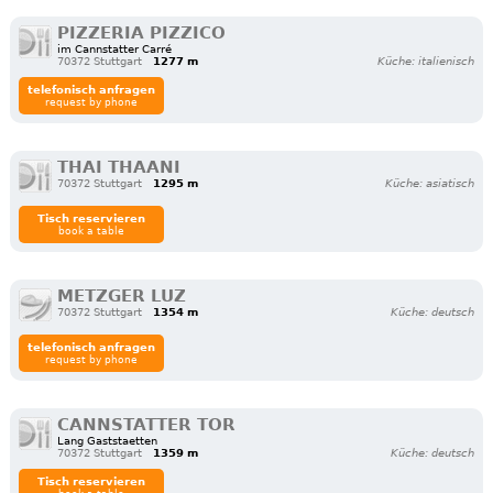
PIZZERIA PIZZICO
im Cannstatter Carré
70372 Stuttgart
1277 m
Küche: italienisch
telefonisch anfragen
request by phone
THAI THAANI
70372 Stuttgart
1295 m
Küche: asiatisch
Tisch reservieren
book a table
METZGER LUZ
70372 Stuttgart
1354 m
Küche: deutsch
telefonisch anfragen
request by phone
CANNSTATTER TOR
Lang Gaststaetten
70372 Stuttgart
1359 m
Küche: deutsch
Tisch reservieren