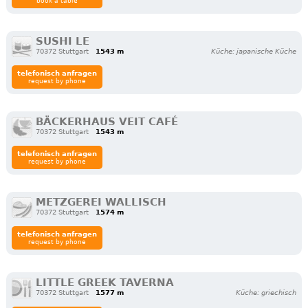
book a table
SUSHI LE
70372 Stuttgart
1543 m
Küche: japanische Küche
telefonisch anfragen
request by phone
BÄCKERHAUS VEIT CAFÉ
70372 Stuttgart
1543 m
telefonisch anfragen
request by phone
METZGEREI WALLISCH
70372 Stuttgart
1574 m
telefonisch anfragen
request by phone
LITTLE GREEK TAVERNA
70372 Stuttgart
1577 m
Küche: griechisch