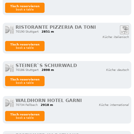
Tisch reservieren
book a table
RISTORANTE PIZZERIA DA TONI
70190 Stuttgart
2851 m
Küche: italienisch
Tisch reservieren
book a table
STEINER`S SCHURWALD
70186 Stuttgart
2898 m
Küche: deutsch
Tisch reservieren
book a table
WALDHORN HOTEL GARNI
70734 Fellbach
2918 m
Küche: international
Tisch reservieren
book a table