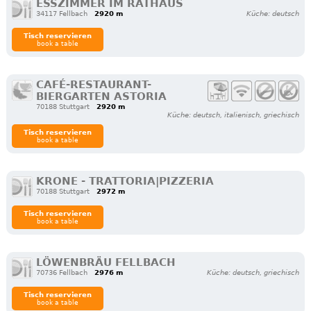
ESSZIMMER IM RATHAUS
34117 Fellbach
2920 m
Küche: deutsch
Tisch reservieren
book a table
CAFÉ-RESTAURANT-
BIERGARTEN ASTORIA
70188 Stuttgart
2920 m
Küche: deutsch, italienisch, griechisch
Tisch reservieren
book a table
KRONE - TRATTORIA|PIZZERIA
70188 Stuttgart
2972 m
Tisch reservieren
book a table
LÖWENBRÄU FELLBACH
70736 Fellbach
2976 m
Küche: deutsch, griechisch
Tisch reservieren
book a table