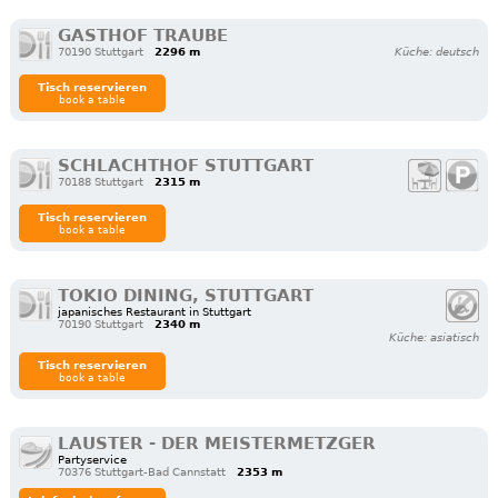
GASTHOF TRAUBE
70190 Stuttgart
2296 m
Küche: deutsch
Tisch reservieren
book a table
SCHLACHTHOF STUTTGART
70188 Stuttgart
2315 m
Tisch reservieren
book a table
TOKIO DINING, STUTTGART
japanisches Restaurant in Stuttgart
70190 Stuttgart
2340 m
Küche: asiatisch
Tisch reservieren
book a table
LAUSTER - DER MEISTERMETZGER
Partyservice
70376 Stuttgart-Bad Cannstatt
2353 m