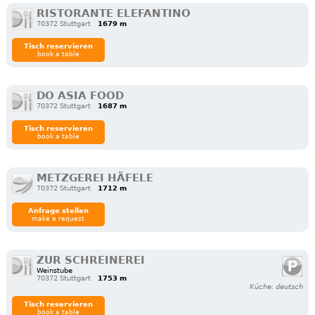
RISTORANTE ELEFANTINO
70372 Stuttgart
1679 m
Tisch reservieren
book a table
DO ASIA FOOD
70372 Stuttgart
1687 m
Tisch reservieren
book a table
METZGEREI HÄFELE
70372 Stuttgart
1712 m
Anfrage stellen
make a request
ZUR SCHREINEREI
Weinstube
70372 Stuttgart
1753 m
Küche: deutsch
Tisch reservieren
book a table