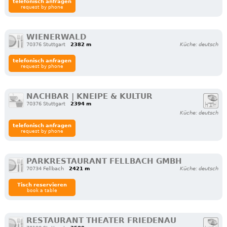
telefonisch anfragen
request by phone
WIENERWALD
70376 Stuttgart
2382 m
Küche: deutsch
telefonisch anfragen
request by phone
NACHBAR | KNEIPE & KULTUR
70376 Stuttgart
2394 m
Küche: deutsch
telefonisch anfragen
request by phone
PARKRESTAURANT FELLBACH GMBH
70734 Fellbach
2421 m
Küche: deutsch
Tisch reservieren
book a table
RESTAURANT THEATER FRIEDENAU