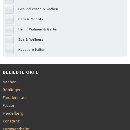
Gesund essen & kochen
Cars & Mobility
Heim, Wohnen & Garten
Spa & Wellness
Haustiere halten
BELIEBTE ORTE
Aachen
Böblingen
Freudenstadt
Füssen
Heidelberg
Konstanz
Kornwestheim