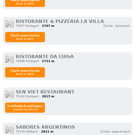
Tisch reservieren
book a table
RISTORANTE & PIZZERIA LA VILLA
70327 Stuttgart
2707 m
Küche: italienisch
Tisch reservieren
book a table
RISTORANTE DA LUISA
70188 Stuttgart
2731 m
Tisch reservieren
book a table
SEN VIET RESTAURANT
70190 Stuttgart
2815 m
telefonisch anfragen
request by phone
SABORES ARGENTINOS
70734 Fellbach
2831 m
Küche: argentinisch