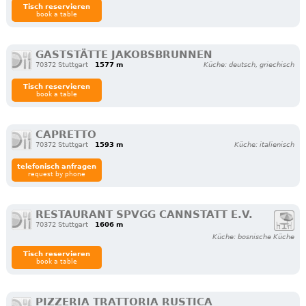
Tisch reservieren
book a table
GASTSTÄTTE JAKOBSBRUNNEN
70372 Stuttgart
1577 m
Küche: deutsch, griechisch
Tisch reservieren
book a table
CAPRETTO
70372 Stuttgart
1593 m
Küche: italienisch
telefonisch anfragen
request by phone
RESTAURANT SPVGG CANNSTATT E.V.
70372 Stuttgart
1606 m
Küche: bosnische Küche
Tisch reservieren
book a table
PIZZERIA TRATTORIA RUSTICA