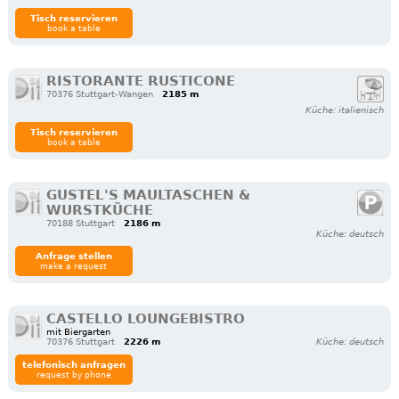
Tisch reservieren
book a table
RISTORANTE RUSTICONE
70376 Stuttgart-Wangen
2185 m
Küche: italienisch
Tisch reservieren
book a table
GUSTEL'S MAULTASCHEN &
WURSTKÜCHE
70188 Stuttgart
2186 m
Küche: deutsch
Anfrage stellen
make a request
CASTELLO LOUNGEBISTRO
mit Biergarten
70376 Stuttgart
2226 m
Küche: deutsch
telefonisch anfragen
request by phone