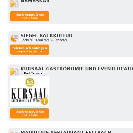
NAMASKAR
Tisch reservieren
book a table
SIEGEL BACKKULTUR
Bäckerei, Konditorei & Stehcafé
telefonisch anfragen
request by phone
KURSAAL GASTRONOMIE UND EVENTLOCAT
in Bad Cannstatt
Tisch reservieren
book a table
MAURITIUS RESTAURANT FELLBACH