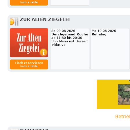
book a table
ZUR ALTEN ZIEGELEI
So 09.08.2026
Mo 10.08.2026
Durchgehend Küche
Ruhetag
ab 11:30 bis 20:30
Uhr- Menü mit Dessert
inklusive
Tisch reservieren
book a table
Betrie