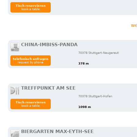
Tisch reservieren
book a table
we
CHINA-IMBISS-PANDA
70378 Stuttgart-Neugereut
telefonisch anfragen
request by phone
378 m
TREFFPUNKT AM SEE
70378 Stuttgart-Hofen
Tisch reservieren
book a table
1098 m
BIERGARTEN MAX-EYTH-SEE