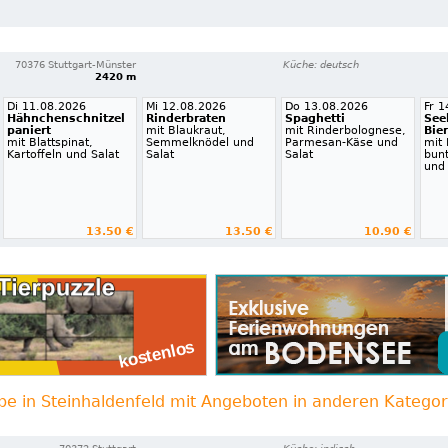
70376 Stuttgart-Münster
Küche: deutsch
2420 m
Di 11.08.2026
Mi 12.08.2026
Do 13.08.2026
Fr 
Hähnchenschnitzel
Rinderbraten
Spaghetti
See
paniert
mit Blaukraut,
mit Rinderbolognese,
Bie
mit Blattspinat,
Semmelknödel und
Parmesan-Käse und
mit
Kartoffeln und Salat
Salat
Salat
bunt
und 
13.50 €
13.50 €
10.90 €
be in Steinhaldenfeld mit Angeboten in anderen Kategor