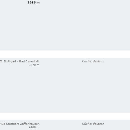
2986 m
2 Stuttgart - Bad Cannstatt
Küche: deutsch
3470 m
435 Stuttgart-Zuffenhausen
Küche: deutsch
4168 m