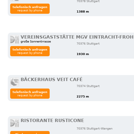
70378 Stuttgart
telefonisch anfragen
request by phone
1388 m
VEREINSGASTSTÄTTE MGV EINTRACHT-FRO
große Sonnentrrasse
70376 Stuttgart
telefonisch anfragen
request by phone
1930 m
BÄCKERHAUS VEIT CAFÉ
70374 Stuttgart
telefonisch anfragen
request by phone
2275 m
RISTORANTE RUSTICONE
70376 Stuttgart-Wangen