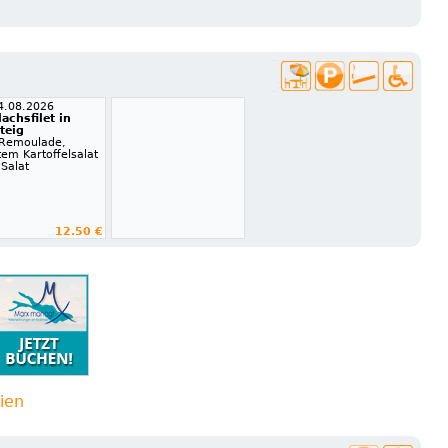
14.08.2026
lachsfilet in
rteig
 Remoulade,
em Kartoffelsalat
Salat
12.50 €
ien