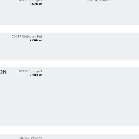
70372 Stuttgart
Küche: indisch
2676 m
70437 Stuttgart-Rot
2746 m
ION
70372 Stuttgart
2904 m
70736 Fellbach