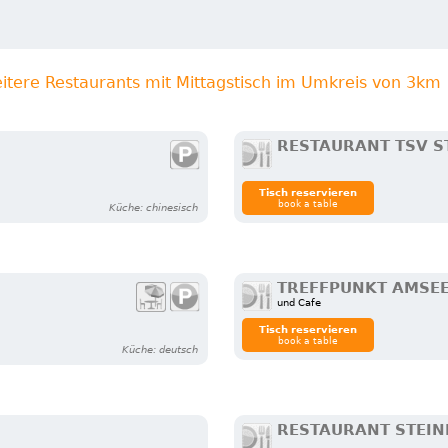
itere Restaurants mit Mittagstisch im Umkreis von 3km
RESTAURANT TSV S
Tisch reservieren
book a table
Küche: chinesisch
TREFFPUNKT AMSE
und Cafe
Tisch reservieren
book a table
Küche: deutsch
RESTAURANT STEI