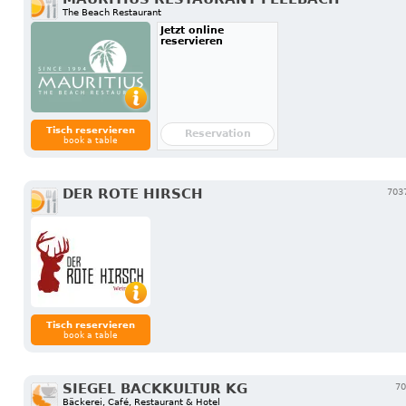
The Beach Restaurant
Jetzt online
reservieren
Tisch reservieren
Reservation
book a table
DER ROTE HIRSCH
7037
Tisch reservieren
book a table
SIEGEL BACKKULTUR KG
70
Bäckerei, Café, Restaurant & Hotel