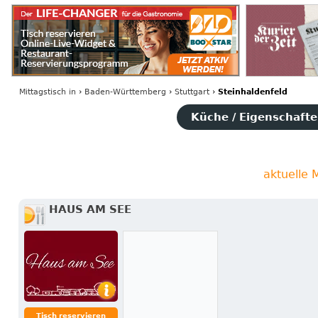
Mittagstisch
in
›
Baden-Württemberg
›
Stuttgart
›
Steinhaldenfeld
Küche / Eigenschaften
aktuelle 
HAUS AM SEE
Tisch reservieren