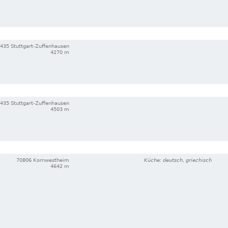
435 Stuttgart-Zuffenhausen
4270 m
435 Stuttgart-Zuffenhausen
4503 m
70806 Kornwestheim
Küche: deutsch, griechisch
4642 m