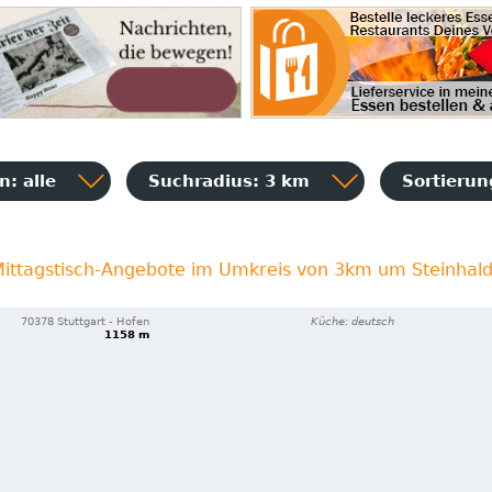
: alle
Suchradius: 3 km
Sortieru
Mittagstisch-Angebote im Umkreis von 3km um Steinhald
70378 Stuttgart - Hofen
Küche: deutsch
1158 m