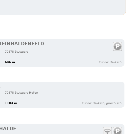
TEINHALDENFELD
70378 Stuttgart
646 m
Küche: deutsch
E
70378 Stuttgart-Hofen
1104 m
Küche: deutsch, griechisch
NHALDE