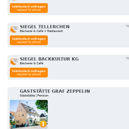
telefonisch anfragen
request by phone
SIEGEL TELLERCHEN
70
Bäckerei & Café + Restaurant
telefonisch anfragen
request by phone
SIEGEL BACKKULTUR KG
70
Bäckerei & Café
telefonisch anfragen
request by phone
GASTSTÄTTE GRAF ZEPPELIN
Gäststätte | Pension