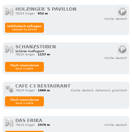
HOLZINGER´S PAVILLON
78224 Singen
952 m
Küche: deutsch
telefonisch anfragen
request by phone
SCHANZSTUBEN
Schöner Ausflugsort
78224 Singen
1157 m
Küche: deutsch
Tisch reservieren
book a table
CAFE C3 RESTAURANT
78224 Singen
1969 m
Küche: deutsch, italienisch, griechisch
Tisch reservieren
book a table
DAS ERIKA
78224 Singen
2479 m
Küche: deutsch