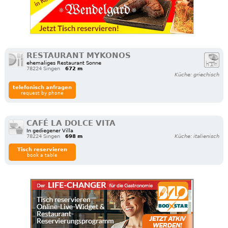
RESTAURANT MYKONOS
ehemaliges Restaurant Sonne
78224 Singen
672 m
Küche: griechisch
telefonisch anfragen
request by phone
CAFÉ LA DOLCE VITA
In gediegener Villa
78224 Singen
698 m
Küche: italienisch
Tisch reservieren
book a table