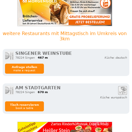
weitere Restaurants mit Mittagstisch im Umkreis von
3km
SINGENER WEINSTUBE
78224 Singen
467 m
Küche: deutsch
Anfrage stellen
make a request
AM STADTGARTEN
78224 Singen
670 m
Küche: europäisch
Tisch reservieren
book a table