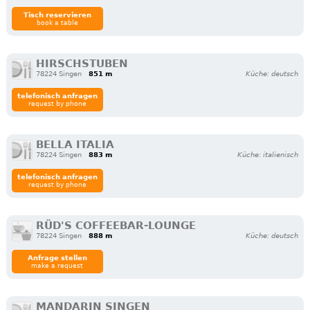
Tisch reservieren
book a table
HIRSCHSTUBEN
78224 Singen
851 m
Küche: deutsch
telefonisch anfragen
request by phone
BELLA ITALIA
78224 Singen
883 m
Küche: italienisch
telefonisch anfragen
request by phone
RÜD'S COFFEEBAR-LOUNGE
78224 Singen
888 m
Küche: deutsch
Anfrage stellen
make a request
MANDARIN SINGEN