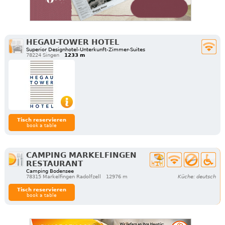
HEGAU-TOWER HOTEL
Superior Designhotel-Unterkunft-Zimmer-Suites
78224 Singen
1233 m
Tisch reservieren
book a table
CAMPING MARKELFINGEN
RESTAURANT
Camping Bodensee
78315 Markelfingen Radolfzell
12976 m
Küche: deutsch
Tisch reservieren
book a table