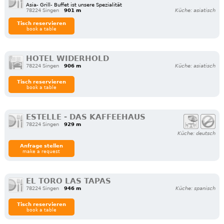
Asia- Grill- Buffet ist unsere Spezialität
78224 Singen
901 m
Küche: asiatisch
Tisch reservieren
book a table
HOTEL WIDERHOLD
78224 Singen
906 m
Küche: asiatisch
Tisch reservieren
book a table
ESTELLE - DAS KAFFEEHAUS
78224 Singen
929 m
Küche: deutsch
Anfrage stellen
make a request
EL TORO LAS TAPAS
78224 Singen
946 m
Küche: spanisch
Tisch reservieren
book a table