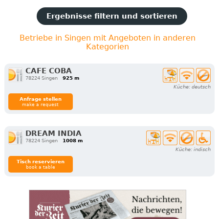
Ergebnisse filtern und sortieren
Betriebe in Singen mit Angeboten in anderen
Kategorien
CAFE COBA
78224 Singen
925 m
Küche: deutsch
Anfrage stellen
make a request
DREAM INDIA
78224 Singen
1008 m
Küche: indisch
Tisch reservieren
book a table