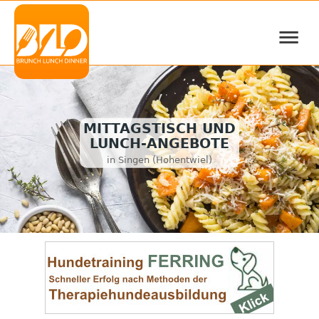
≡
MITTAGSTISCH UND
LUNCH-ANGEBOTE
in Singen (Hohentwiel)