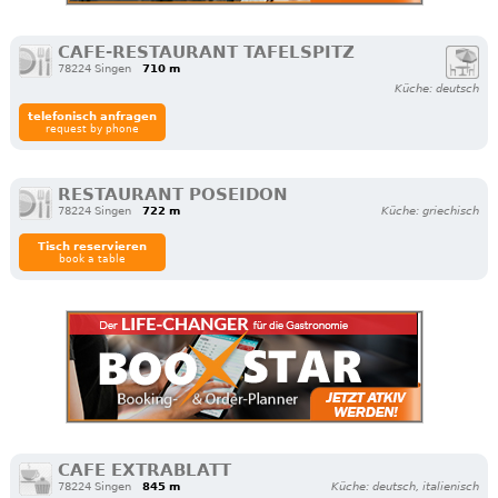
CAFE-RESTAURANT TAFELSPITZ
78224 Singen
710 m
Küche: deutsch
telefonisch anfragen
request by phone
RESTAURANT POSEIDON
78224 Singen
722 m
Küche: griechisch
Tisch reservieren
book a table
CAFE EXTRABLATT
78224 Singen
845 m
Küche: deutsch, italienisch