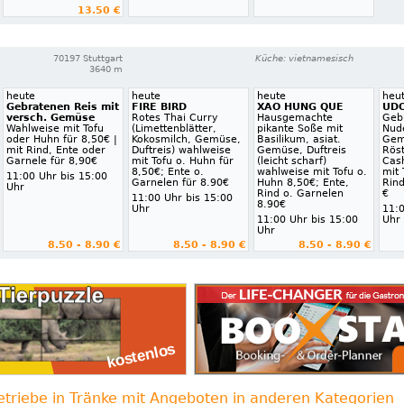
13.50 €
70197 Stuttgart
Küche: vietnamesisch
3640 m
heute
heute
heute
heu
Gebratenen Reis mit
FIRE BIRD
XAO HUNG QUE
UD
versch. Gemüse
Rotes Thai Curry
Hausgemachte
Geb
Wahlweise mit Tofu
(Limettenblätter,
pikante Soße mit
Nude
oder Huhn für 8,50€ |
Kokosmilch, Gemüse,
Basilikum, asiat.
Gem
mit Rind, Ente oder
Duftreis) wahlweise
Gemüse, Duftreis
Rös
Garnele für 8,90€
mit Tofu o. Huhn für
(leicht scharf)
Cas
8,50€; Ente o.
wahlweise mit Tofu o.
mit 
11:00 Uhr bis 15:00
Garnelen für 8.90€
Huhn 8,50€; Ente,
Rin
Uhr
Rind o. Garnelen
€
11:00 Uhr bis 15:00
8.90€
Uhr
11:0
11:00 Uhr bis 15:00
Uhr
Uhr
8.50 - 8.90 €
8.50 - 8.90 €
8.50 - 8.90 €
etriebe in Tränke mit Angeboten in anderen Kategorien