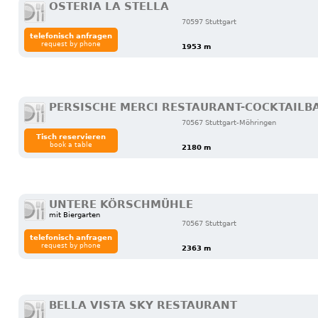
OSTERIA LA STELLA
70597 Stuttgart
telefonisch anfragen
request by phone
1953 m
PERSISCHE MERCI RESTAURANT-COCKTAILB
70567 Stuttgart-Möhringen
Tisch reservieren
book a table
2180 m
UNTERE KÖRSCHMÜHLE
mit Biergarten
70567 Stuttgart
telefonisch anfragen
request by phone
2363 m
BELLA VISTA SKY RESTAURANT