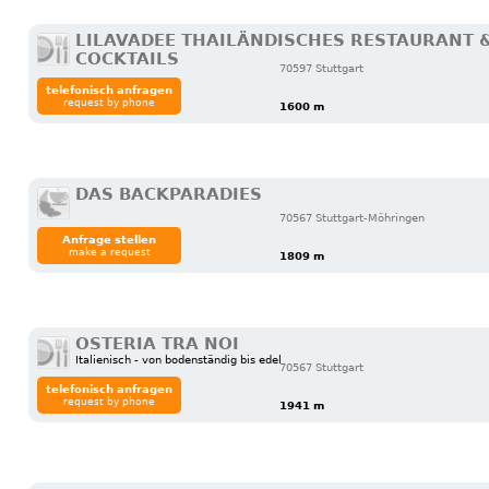
LILAVADEE THAILÄNDISCHES RESTAURANT 
COCKTAILS
70597 Stuttgart
telefonisch anfragen
request by phone
1600 m
DAS BACKPARADIES
70567 Stuttgart-Möhringen
Anfrage stellen
make a request
1809 m
OSTERIA TRA NOI
Italienisch - von bodenständig bis edel
70567 Stuttgart
telefonisch anfragen
request by phone
1941 m