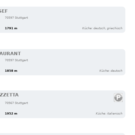
SEF
70597 Stuttgart
1791 m
Küche: deutsch, griechisch
TAURANT
70597 Stuttgart
1858 m
Küche: deutsch
AZZETTA
70567 Stuttgart
1952 m
Küche: italienisch