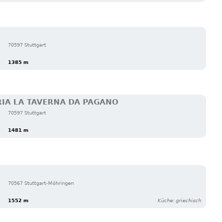
70597 Stuttgart
1385 m
RIA LA TAVERNA DA PAGANO
70597 Stuttgart
1481 m
70567 Stuttgart-Möhringen
1552 m
Küche: griechisch