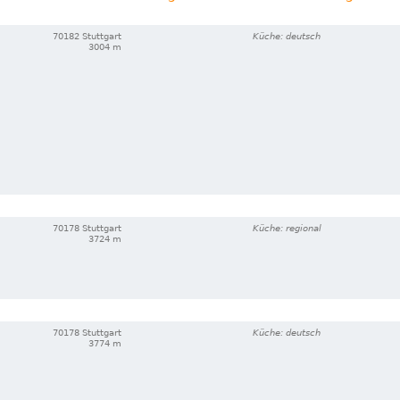
70182 Stuttgart
Küche: deutsch
3004 m
70178 Stuttgart
Küche: regional
3724 m
70178 Stuttgart
Küche: deutsch
3774 m