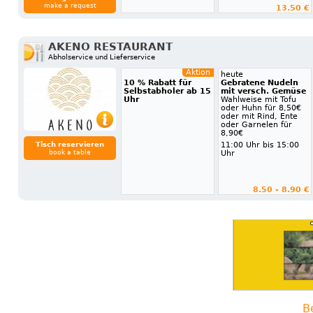
make a request
13.50 €
AKENO RESTAURANT
Abholservice und Lieferservice
Aktion
heute
10 % Rabatt für
Gebratene Nudeln
Selbstabholer ab 15
mit versch. Gemüse
Uhr
Wahlweise mit Tofu
oder Huhn für 8,50€
oder mit Rind, Ente
oder Garnelen für
8,90€
Tisch reservieren
11:00 Uhr bis 15:00
book a table
Uhr
8.50 - 8.90 €
B