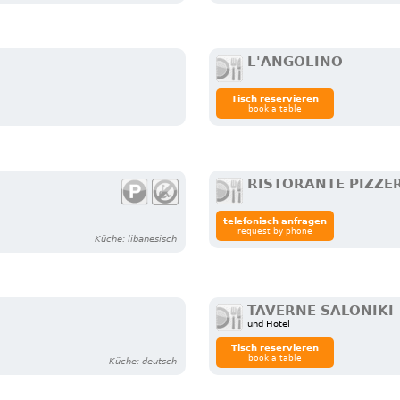
L'ANGOLINO
Tisch reservieren
book a table
RISTORANTE PIZZE
telefonisch anfragen
request by phone
Küche: libanesisch
TAVERNE SALONIKI
und Hotel
Tisch reservieren
book a table
Küche: deutsch