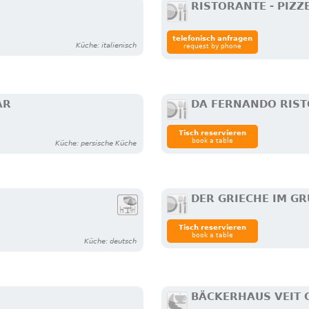
RISTORANTE - PIZ
telefonisch anfragen
Küche: italienisch
request by phone
AR
DA FERNANDO RIST
Tisch reservieren
book a table
Küche: persische Küche
DER GRIECHE IM G
Tisch reservieren
book a table
Küche: deutsch
BÄCKERHAUS VEIT 