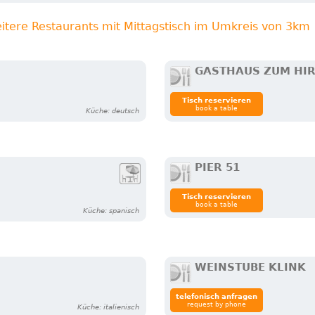
itere Restaurants mit Mittagstisch im Umkreis von 3km
GASTHAUS ZUM HI
Tisch reservieren
book a table
Küche: deutsch
PIER 51
Tisch reservieren
book a table
Küche: spanisch
WEINSTUBE KLINK
telefonisch anfragen
request by phone
Küche: italienisch