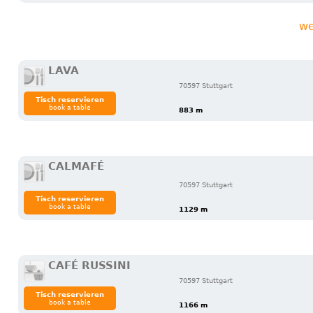
we
LAVA
70597 Stuttgart
Tisch reservieren
book a table
883 m
CALMAFÉ
70597 Stuttgart
Tisch reservieren
book a table
1129 m
CAFÉ RUSSINI
70597 Stuttgart
Tisch reservieren
book a table
1166 m