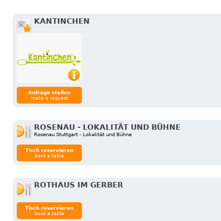
KANTINCHEN
Anfrage stellen
make a request
ROSENAU - LOKALITÄT UND BÜHNE
Rosenau Stuttgart - Lokalität und Bühne
Tisch reservieren
book a table
ROTHAUS IM GERBER
Tisch reservieren
book a table