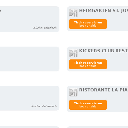
&
HEIMGARTEN ST. JO
Tisch reservieren
book a table
Küche: asiatisch
KICKERS CLUB RES
Tisch reservieren
book a table
RISTORANTE LA PI
Tisch reservieren
Küche: italienisch
book a table