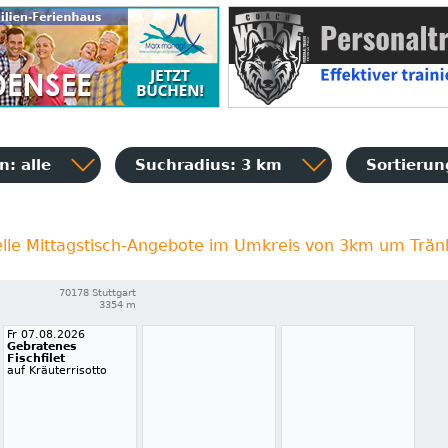
: alle
Suchradius: 3 km
Sortieru
elle Mittagstisch-Angebote im Umkreis von 3km um Trän
70178 Stuttgart
3354 m
Fr 07.08.2026
Gebratenes
Fischfilet
auf Kräuterrisotto