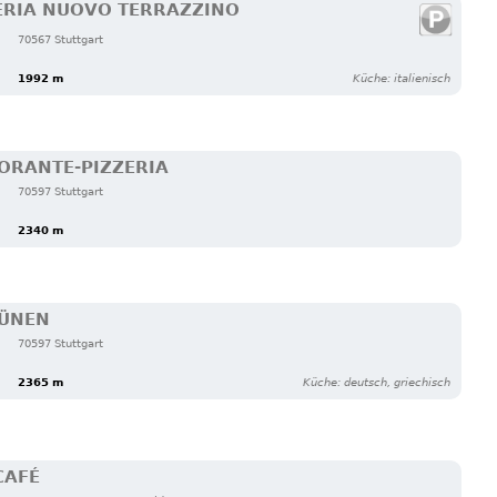
ZERIA NUOVO TERRAZZINO
70567 Stuttgart
1992 m
Küche: italienisch
ORANTE-PIZZERIA
70597 Stuttgart
2340 m
RÜNEN
70597 Stuttgart
2365 m
Küche: deutsch, griechisch
CAFÉ