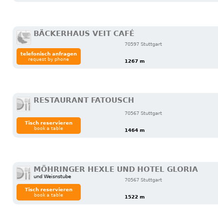
BÄCKERHAUS VEIT CAFÉ
70597 Stuttgart
telefonisch anfragen
request by phone
1267 m
RESTAURANT FATOUSCH
70567 Stuttgart
Tisch reservieren
book a table
1464 m
MÖHRINGER HEXLE UND HOTEL GLORIA
und Weisnstube
70567 Stuttgart
Tisch reservieren
book a table
1522 m