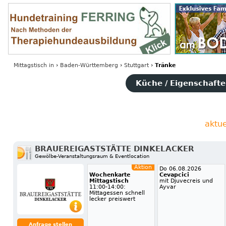
Mittagstisch
in
›
Baden-Württemberg
›
Stuttgart
›
Tränke
Küche / Eigenschaften
aktu
BRAUEREIGASTSTÄTTE DINKELACKER
Gewölbe-Veranstaltungsraum & Eventlocation
Aktion
Do 06.08.2026
Wochenkarte
Cevapcici
Mittagstisch
mit Djuvecreis und
11:00-14:00:
Ayvar
Mittagessen schnell
lecker preiswert
Anfrage stellen