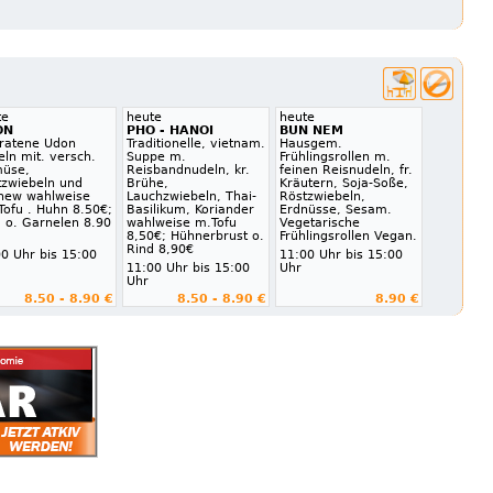
te
heute
heute
ON
PHO - HANOI
BUN NEM
ratene Udon
Traditionelle, vietnam.
Hausgem.
ln mit. versch.
Suppe m.
Frühlingsrollen m.
üse,
Reisbandnudeln, kr.
feinen Reisnudeln, fr.
tzwiebeln und
Brühe,
Kräutern, Soja-Soße,
hew wahlweise
Lauchzwiebeln, Thai-
Röstzwiebeln,
Tofu . Huhn 8.50€;
Basilikum, Koriander
Erdnüsse, Sesam.
d o. Garnelen 8.90
wahlweise m.Tofu
Vegetarische
8,50€; Hühnerbrust o.
Frühlingsrollen Vegan.
Rind 8,90€
0 Uhr bis 15:00
11:00 Uhr bis 15:00
11:00 Uhr bis 15:00
Uhr
Uhr
8.50 - 8.90 €
8.50 - 8.90 €
8.90 €