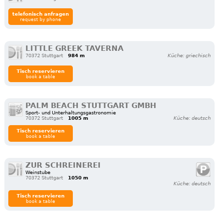
telefonisch anfragen
request by phone
LITTLE GREEK TAVERNA
70372 Stuttgart
984 m
Küche: griechisch
Tisch reservieren
book a table
PALM BEACH STUTTGART GMBH
Sport- und Unterhaltungsgastronomie
70372 Stuttgart
1005 m
Küche: deutsch
Tisch reservieren
book a table
ZUR SCHREINEREI
Weinstube
70372 Stuttgart
1050 m
Küche: deutsch
Tisch reservieren
book a table