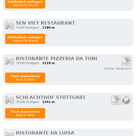
telefonisch anfragen
request by phone
SEN VIET RESTAURANT
70190 Stuttgart
1180 m
telefonisch anfragen
request by phone
RISTORANTE PIZZERIA DA TONI
70190 Stuttgart
1219 m
Küche: italienisch
Tisch reservieren
book a table
SCHLACHTHOF STUTTGART
70188 Stuttgart
1241 m
Tisch reservieren
book a table
RISTORANTE DA LUISA