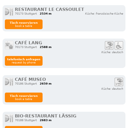
RESTAURANT LE CASSOULET
70173 Stuttgart
2534 m
Küche: französische Küche
Tisch reservieren
book a table
CAFÉ LANG
70173 Stuttgart
2588 m
Küche: deutsch
telefonisch anfragen
request by phone
CAFÉ MUSEO
70186 Stuttgart
2659 m
Küche: deutsch
Tisch reservieren
book a table
BIO-RESTAURANT LÄSSIG
70188 Stuttgart
2683 m