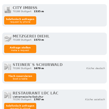
CITY IMBISS
70188 Stuttgart
1535 m
telefonisch anfragen
request by phone
METZGEREI DIEHL
70188 Stuttgart
1573 m
Anfrage stellen
make a request
STEINER`S SCHURWALD
70186 Stuttgart
1679 m
Küche: deutsch
Tisch reservieren
book a table
RESTAURANT LÚC LÁC
vietnamesische Esskultur
70190 Stuttgart
1707 m
Küche: asiatisch
telefonisch anfragen
request by phone