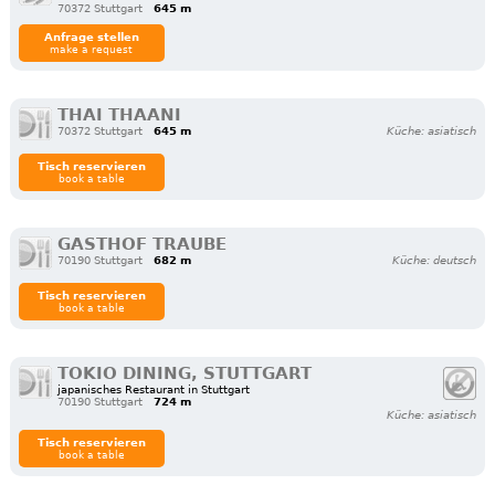
70372 Stuttgart
645 m
Anfrage stellen
make a request
THAI THAANI
70372 Stuttgart
645 m
Küche: asiatisch
Tisch reservieren
book a table
GASTHOF TRAUBE
70190 Stuttgart
682 m
Küche: deutsch
Tisch reservieren
book a table
TOKIO DINING, STUTTGART
japanisches Restaurant in Stuttgart
70190 Stuttgart
724 m
Küche: asiatisch
Tisch reservieren
book a table