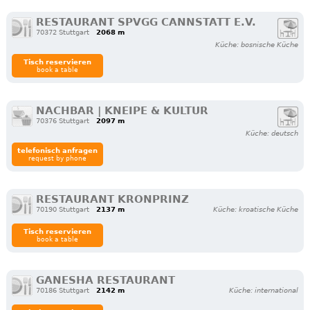
RESTAURANT SPVGG CANNSTATT E.V.
70372 Stuttgart
2068 m
Küche: bosnische Küche
Tisch reservieren
book a table
NACHBAR | KNEIPE & KULTUR
70376 Stuttgart
2097 m
Küche: deutsch
telefonisch anfragen
request by phone
RESTAURANT KRONPRINZ
70190 Stuttgart
2137 m
Küche: kroatische Küche
Tisch reservieren
book a table
GANESHA RESTAURANT
70186 Stuttgart
2142 m
Küche: international