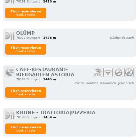
70188 Stuttgart
1420 m
Tisch reservieren
book a table
OLÜMP
70372 Stuttgart
1436 m
Küche: deutsch
Tisch reservieren
book a table
CAFÉ-RESTAURANT-
BIERGARTEN ASTORIA
70188 Stuttgart
1445 m
Küche: deutsch, italienisch, griechisch
Tisch reservieren
book a table
KRONE - TRATTORIA|PIZZERIA
70188 Stuttgart
1459 m
Tisch reservieren
book a table