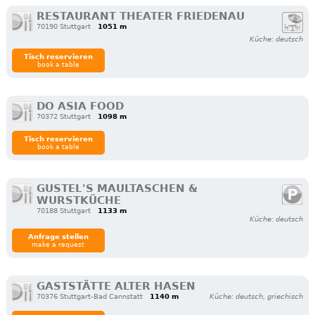
RESTAURANT THEATER FRIEDENAU
70190 Stuttgart
1051 m
Küche: deutsch
Tisch reservieren
book a table
DO ASIA FOOD
70372 Stuttgart
1098 m
Tisch reservieren
book a table
GUSTEL'S MAULTASCHEN &
WURSTKÜCHE
70188 Stuttgart
1133 m
Küche: deutsch
Anfrage stellen
make a request
GASTSTÄTTE ALTER HASEN
70376 Stuttgart-Bad Cannstatt
1140 m
Küche: deutsch, griechisch