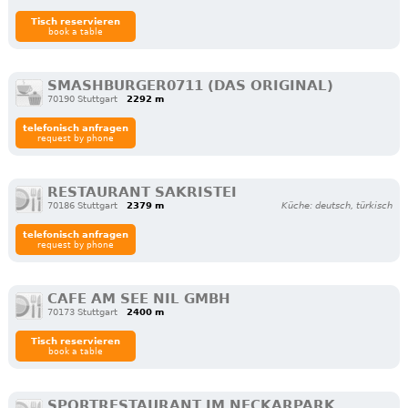
Tisch reservieren
book a table
SMASHBURGER0711 (DAS ORIGINAL)
70190 Stuttgart
2292 m
telefonisch anfragen
request by phone
RESTAURANT SAKRISTEI
70186 Stuttgart
2379 m
Küche: deutsch, türkisch
telefonisch anfragen
request by phone
CAFE AM SEE NIL GMBH
70173 Stuttgart
2400 m
Tisch reservieren
book a table
SPORTRESTAURANT IM NECKARPARK