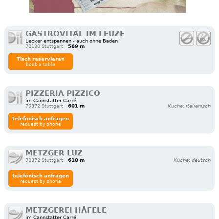
GASTROVITAL IM LEUZE
Lecker entspannen - auch ohne Baden
70190 Stuttgart
569 m
Tisch reservieren
book a table
PIZZERIA PIZZICO
im Cannstatter Carré
70372 Stuttgart
601 m
Küche: italienisch
telefonisch anfragen
request by phone
METZGER LUZ
70372 Stuttgart
618 m
Küche: deutsch
telefonisch anfragen
request by phone
METZGEREI HÄFELE
im Cannstatter Carré