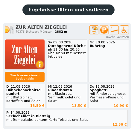
Ergebnisse filtern und sortieren
ZUR ALTEN ZIEGELEI
70376 Stuttgart-Münster
2882 m
Küche: deutsch
So 09.08.2026
Mo 10.08.2026
Durchgehend Küche
Ruhetag
ab 11:30 bis 20:30
Uhr- Menü mit Dessert
inklusive
Tisch reservieren
book a table
Di 11.08.2026
Mi 12.08.2026
Do 13.08.2026
Hähnchenschnitzel
Rinderbraten
Spaghetti
paniert
mit Blaukraut,
mit Rinderbolognese,
mit Blattspinat,
Semmelknödel und
Parmesan-Käse und
Kartoffeln und Salat
Salat
Salat
13.50 €
13.50 €
10.90 €
Fr 14.08.2026
Seelachsfilet in Bierteig
mit Remoulade, buntem Kartoffelsalat und Salat
12.50 €