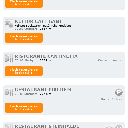
Tisch reservieren
book a table
KULTUR CAFE GANT
Feinste Backwaren, natürliche Produkte
70188 Stuttgart
2684 m
Tisch reservieren
book a table
RISTORANTE CANTINETTA
70191 Stuttgart
2723 m
Küche: italienisch
Tisch reservieren
book a table
RESTAURANT PIRI REIS
70186 Stuttgart
2748 m
Küche: türkisch
Tisch reservieren
book a table
RESTAURANT STEINHALDE