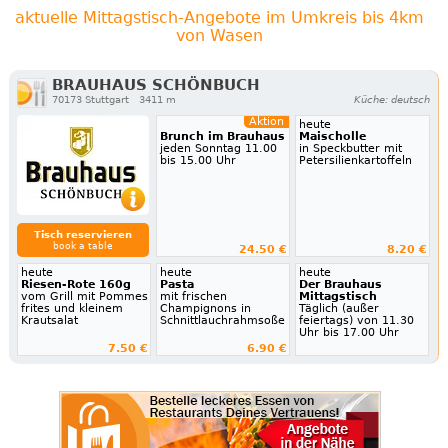
aktuelle Mittagstisch-Angebote im Umkreis bis 4km
von Wasen
BRAUHAUS SCHÖNBUCH
70173 Stuttgart
3411 m
Küche: deutsch
Aktion
heute
Brunch im Brauhaus
Maischolle
jeden Sonntag 11.00
in Speckbutter mit
bis 15.00 Uhr
Petersilienkartoffeln
Tisch reservieren
book a table
24.50 €
8.20 €
heute
heute
heute
Riesen-Rote 160g
Pasta
Der Brauhaus
vom Grill mit Pommes
mit frischen
Mittagstisch
frites und kleinem
Champignons in
Täglich (außer
Krautsalat
Schnittlauchrahmsoße
feiertags) von 11.30
Uhr bis 17.00 Uhr
7.50 €
6.90 €