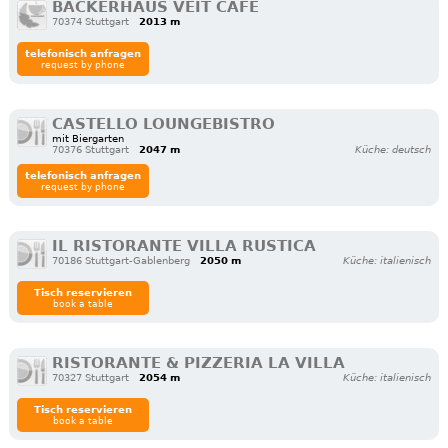
BÄCKERHAUS VEIT CAFÉ
70374 Stuttgart
2013 m
telefonisch anfragen
request by phone
CASTELLO LOUNGEBISTRO
mit Biergarten
70376 Stuttgart
2047 m
Küche: deutsch
telefonisch anfragen
request by phone
IL RISTORANTE VILLA RUSTICA
70186 Stuttgart-Gablenberg
2050 m
Küche: italienisch
Tisch reservieren
book a table
RISTORANTE & PIZZERIA LA VILLA
70327 Stuttgart
2054 m
Küche: italienisch
Tisch reservieren
book a table