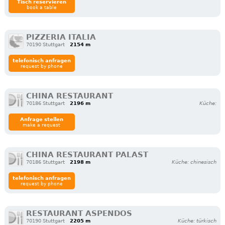
Tisch reservieren
book a table
PIZZERIA ITALIA
70190 Stuttgart
2154 m
telefonisch anfragen
request by phone
CHINA RESTAURANT
70186 Stuttgart
2196 m
Küche:
Anfrage stellen
make a request
CHINA RESTAURANT PALAST
70186 Stuttgart
2198 m
Küche: chinesisch
telefonisch anfragen
request by phone
RESTAURANT ASPENDOS
70190 Stuttgart
2205 m
Küche: türkisch