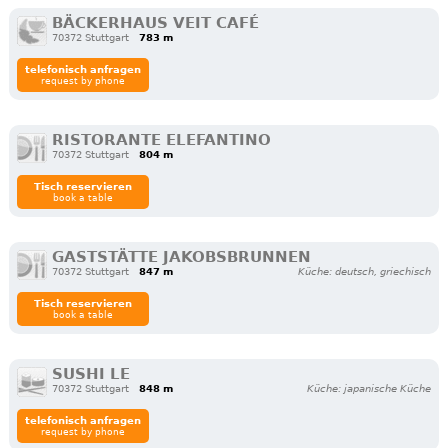
BÄCKERHAUS VEIT CAFÉ
70372 Stuttgart
783 m
telefonisch anfragen
request by phone
RISTORANTE ELEFANTINO
70372 Stuttgart
804 m
Tisch reservieren
book a table
GASTSTÄTTE JAKOBSBRUNNEN
70372 Stuttgart
847 m
Küche: deutsch, griechisch
Tisch reservieren
book a table
SUSHI LE
70372 Stuttgart
848 m
Küche: japanische Küche
telefonisch anfragen
request by phone