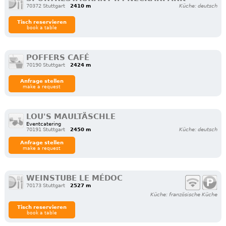
70372 Stuttgart
2410 m
Küche: deutsch
Tisch reservieren
book a table
POFFERS CAFÉ
70190 Stuttgart
2424 m
Anfrage stellen
make a request
LOU'S MAULTÄSCHLE
Eventcatering
70191 Stuttgart
2450 m
Küche: deutsch
Anfrage stellen
make a request
WEINSTUBE LE MÉDOC
70173 Stuttgart
2527 m
Küche: französische Küche
Tisch reservieren
book a table