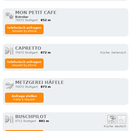
MON PETIT CAFE
Bistrobar
70372 Stuttgart
852 m
telefonisch anfragen
request by phone
CAPRETTO
70372 Stuttgart
872 m
Küche: italienisch
telefonisch anfragen
request by phone
METZGEREI HÄFELE
70372 Stuttgart
873 m
Anfrage stellen
make a request
BUSCHPILOT
0711 Stuttgart
881 m
Küche: deutsch