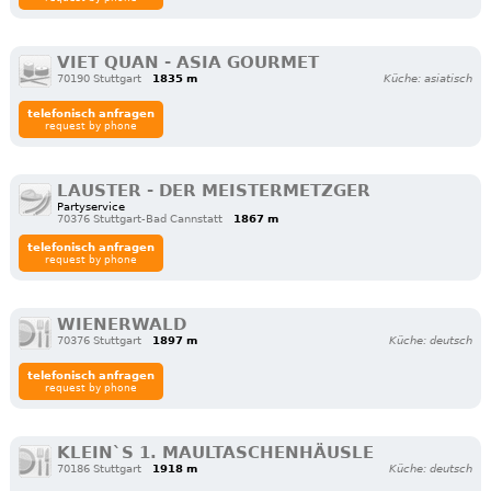
VIET QUAN - ASIA GOURMET
70190 Stuttgart
1835 m
Küche: asiatisch
telefonisch anfragen
request by phone
LAUSTER - DER MEISTERMETZGER
Partyservice
70376 Stuttgart-Bad Cannstatt
1867 m
telefonisch anfragen
request by phone
WIENERWALD
70376 Stuttgart
1897 m
Küche: deutsch
telefonisch anfragen
request by phone
KLEIN`S 1. MAULTASCHENHÄUSLE
70186 Stuttgart
1918 m
Küche: deutsch