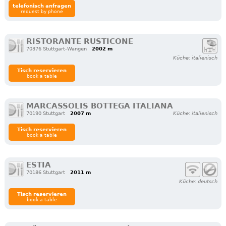
telefonisch anfragen
request by phone
RISTORANTE RUSTICONE
70376 Stuttgart-Wangen
2002 m
Küche: italienisch
Tisch reservieren
book a table
MARCASSOLIS BOTTEGA ITALIANA
70190 Stuttgart
2007 m
Küche: italienisch
Tisch reservieren
book a table
ESTIA
70186 Stuttgart
2011 m
Küche: deutsch
Tisch reservieren
book a table