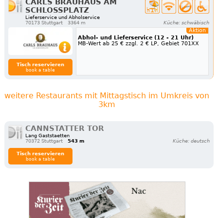
CARLS BRAUHAUS AM
SCHLOSSPLATZ
Lieferservice und Abholservice
70173 Stuttgart
3364 m
Küche: schwäbisch
Aktion
Abhol- und Lieferservice (12 - 21 Uhr)
MB-Wert ab 25 € zzgl. 2 € LP, Gebiet 701XX
Tisch reservieren
book a table
weitere Restaurants mit Mittagstisch im Umkreis von
3km
CANNSTATTER TOR
Lang Gaststaetten
70372 Stuttgart
543 m
Küche: deutsch
Tisch reservieren
book a table