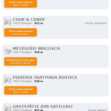
Tisch reservieren
book a table
COOX & CANDY
70372 Stuttgart
912 m
Küche: italienisch
Tisch reservieren
book a table
METZGEREI WALLISCH
70372 Stuttgart
916 m
telefonisch anfragen
request by phone
PIZZERIA TRATTORIA RUSTICA
70372 Stuttgart
920 m
Tisch reservieren
book a table
GASTSTÄTTE ZUR SATTLEREI
70372 Stuttgart
921 m
Küche: deutsch