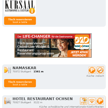
Tisch reservieren
book a table
NAMASKAR
70372 Stuttgart
1561 m
Küche: indisch
Tisch reservieren
book a table
HOTEL RESTAURANT OCHSEN
70327 Stuttgart
3122 m
Küche: schwäbische und internationale Köstlichkeiten