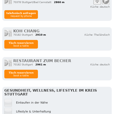
70378 Stuttgart/Bad Cannstatt
2860 m
Küche: deutsch
telefonisch anfragen
request by phone
KOH CHANG
70182 Stuttgart
2910 m
Küche: Thailändisch
Tisch reservieren
book a table
RESTAURANT ZUM BECHER
70182 Stuttgart
2961 m
Küche: deutsch
Tisch reservieren
book a table
GESUNDHEIT, WELLNESS, LIFESTYLE IM KREIS
STUTTGART
Einkaufen in der Nähe
Lifestyle & Unterhaltung