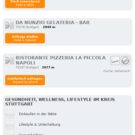
Tisch reservieren
book a table
DA NUNZIO GELATERIA - BAR
70178 Stuttgart.
2949 m
Anfrage stellen
make a request
RISTORANTE PIZZERIA LA PICCOLA
NAPOLI
70197 Stuttgart
2977 m
Küche: italienisch
telefonisch anfragen
request by phone
GESUNDHEIT, WELLNESS, LIFESTYLE IM KREIS
STUTTGART
Einkaufen in der Nähe
Lifestyle & Unterhaltung