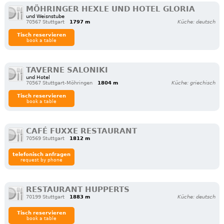
MÖHRINGER HEXLE UND HOTEL GLORIA
und Weisnstube
70567 Stuttgart
1797 m
Küche: deutsch
Tisch reservieren
book a table
TAVERNE SALONIKI
und Hotel
70567 Stuttgart-Möhringen
1804 m
Küche: griechisch
Tisch reservieren
book a table
CAFÉ FUXXE RESTAURANT
70569 Stuttgart
1812 m
telefonisch anfragen
request by phone
RESTAURANT HUPPERTS
70199 Stuttgart
1883 m
Küche: deutsch
Tisch reservieren
book a table