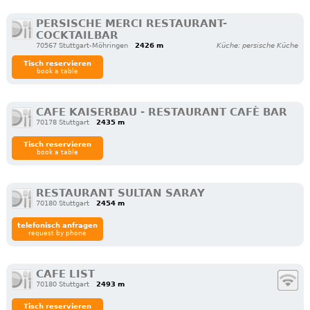
PERSISCHE MERCI RESTAURANT-
COCKTAILBAR
70567 Stuttgart-Möhringen
2426 m
Küche: persische Küche
Tisch reservieren
book a table
CAFE KAISERBAU - RESTAURANT CAFÈ BAR
70178 Stuttgart
2435 m
Tisch reservieren
book a table
RESTAURANT SULTAN SARAY
70180 Stuttgart
2454 m
telefonisch anfragen
request by phone
CAFE LIST
70180 Stuttgart
2493 m
Tisch reservieren