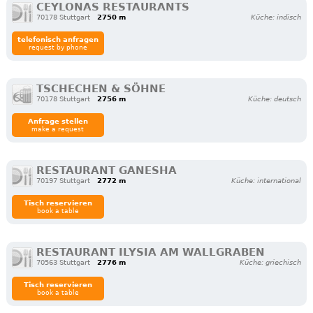
CEYLONAS RESTAURANTS
70178 Stuttgart
2750 m
Küche: indisch
telefonisch anfragen
request by phone
TSCHECHEN & SÖHNE
70178 Stuttgart
2756 m
Küche: deutsch
Anfrage stellen
make a request
RESTAURANT GANESHA
70197 Stuttgart
2772 m
Küche: international
Tisch reservieren
book a table
RESTAURANT ILYSIA AM WALLGRABEN
70563 Stuttgart
2776 m
Küche: griechisch
Tisch reservieren
book a table