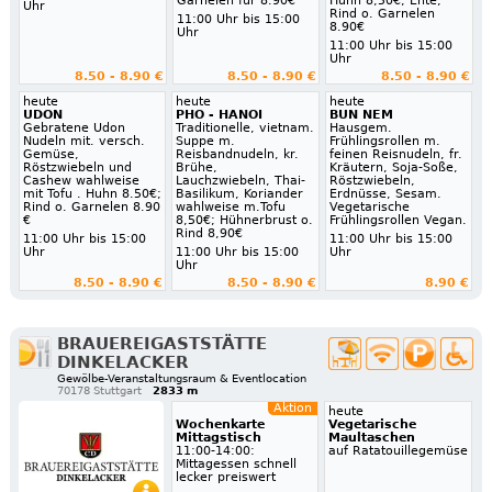
Garnelen für 8.90€
Huhn 8,50€; Ente,
Uhr
Rind o. Garnelen
11:00 Uhr bis 15:00
8.90€
Uhr
11:00 Uhr bis 15:00
Uhr
8.50 - 8.90 €
8.50 - 8.90 €
8.50 - 8.90 €
heute
heute
heute
UDON
PHO - HANOI
BUN NEM
Gebratene Udon
Traditionelle, vietnam.
Hausgem.
Nudeln mit. versch.
Suppe m.
Frühlingsrollen m.
Gemüse,
Reisbandnudeln, kr.
feinen Reisnudeln, fr.
Röstzwiebeln und
Brühe,
Kräutern, Soja-Soße,
Cashew wahlweise
Lauchzwiebeln, Thai-
Röstzwiebeln,
mit Tofu . Huhn 8.50€;
Basilikum, Koriander
Erdnüsse, Sesam.
Rind o. Garnelen 8.90
wahlweise m.Tofu
Vegetarische
€
8,50€; Hühnerbrust o.
Frühlingsrollen Vegan.
Rind 8,90€
11:00 Uhr bis 15:00
11:00 Uhr bis 15:00
Uhr
11:00 Uhr bis 15:00
Uhr
Uhr
8.50 - 8.90 €
8.50 - 8.90 €
8.90 €
BRAUEREIGASTSTÄTTE
DINKELACKER
Gewölbe-Veranstaltungsraum & Eventlocation
70178 Stuttgart
2833 m
Aktion
heute
Wochenkarte
Vegetarische
Mittagstisch
Maultaschen
11:00-14:00:
auf Ratatouillegemüse
Mittagessen schnell
lecker preiswert