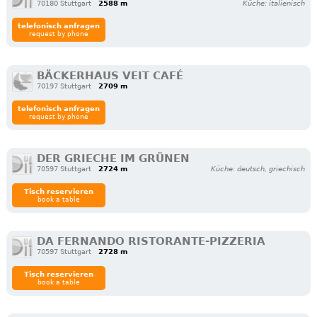
70180 Stuttgart
2588 m
Küche: italienisch
telefonisch anfragen
request by phone
BÄCKERHAUS VEIT CAFÉ
70197 Stuttgart
2709 m
telefonisch anfragen
request by phone
DER GRIECHE IM GRÜNEN
70597 Stuttgart
2724 m
Küche: deutsch, griechisch
Tisch reservieren
book a table
DA FERNANDO RISTORANTE-PIZZERIA
70597 Stuttgart
2728 m
Tisch reservieren
book a table