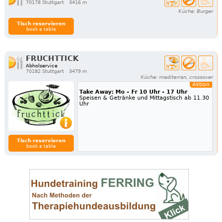
70178 Stuttgart
3416 m
Küche: Burger
Tisch reservieren
book a table
FRUCHTTICK
Abholservice
70182 Stuttgart
3479 m
Küche: mediterran, crossover
Aktion
Take Away: Mo - Fr 10 Uhr - 17 Uhr
Speisen & Getränke und Mittagstisch ab 11.30
Uhr
Tisch reservieren
book a table