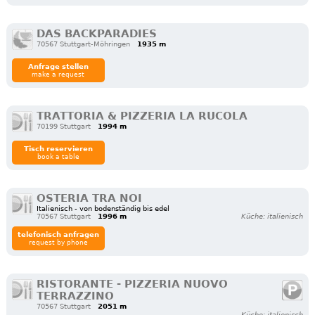
DAS BACKPARADIES
70567 Stuttgart-Möhringen
1935 m
Anfrage stellen
make a request
TRATTORIA & PIZZERIA LA RUCOLA
70199 Stuttgart
1994 m
Tisch reservieren
book a table
OSTERIA TRA NOI
Italienisch - von bodenständig bis edel
70567 Stuttgart
1996 m
Küche: italienisch
telefonisch anfragen
request by phone
RISTORANTE - PIZZERIA NUOVO
TERRAZZINO
70567 Stuttgart
2051 m
Küche: italienisch