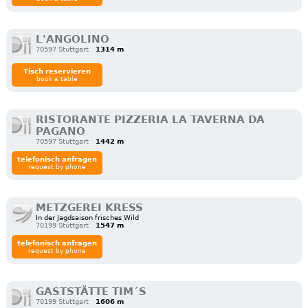
L'ANGOLINO
70597 Stuttgart
1314 m
Tisch reservieren
book a table
RISTORANTE PIZZERIA LA TAVERNA DA
PAGANO
70597 Stuttgart
1442 m
telefonisch anfragen
request by phone
METZGEREI KRESS
In der Jagdsaison frisches Wild
70199 Stuttgart
1547 m
telefonisch anfragen
request by phone
GASTSTÄTTE TIM´S
70199 Stuttgart
1606 m