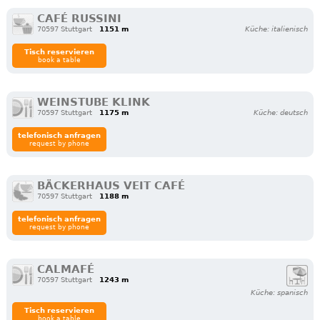
CAFÉ RUSSINI
70597 Stuttgart
1151 m
Küche: italienisch
Tisch reservieren
book a table
WEINSTUBE KLINK
70597 Stuttgart
1175 m
Küche: deutsch
telefonisch anfragen
request by phone
BÄCKERHAUS VEIT CAFÉ
70597 Stuttgart
1188 m
telefonisch anfragen
request by phone
CALMAFÉ
70597 Stuttgart
1243 m
Küche: spanisch
Tisch reservieren
book a table