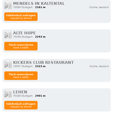
MENDELS IN KALTENTAL
70569 Stuttgart
2161 m
Küche: deutsch
telefonisch anfragen
request by phone
ALTE HUPE
70199 Stuttgart
2243 m
Tisch reservieren
book a table
KICKERS CLUB RESTAURANT
70597 Stuttgart
2323 m
Küche: deutsch
Tisch reservieren
book a table
LEHEN
70180 Stuttgart
2401 m
telefonisch anfragen
request by phone