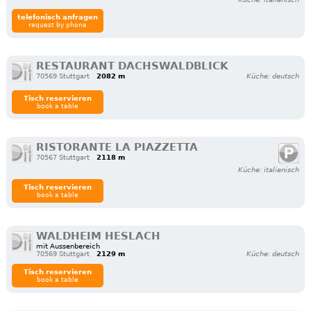
telefonisch anfragen
request by phone
RESTAURANT DACHSWALDBLICK
70569 Stuttgart
2082 m
Küche: deutsch
Tisch reservieren
book a table
RISTORANTE LA PIAZZETTA
70567 Stuttgart
2118 m
Küche: italienisch
Tisch reservieren
book a table
WALDHEIM HESLACH
mit Aussenbereich
70569 Stuttgart
2129 m
Küche: deutsch
Tisch reservieren
book a table