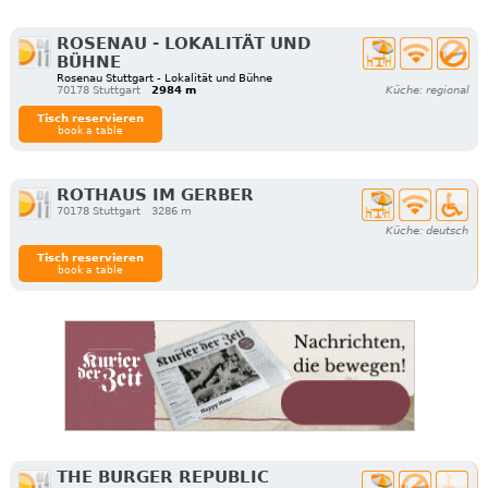
ROSENAU - LOKALITÄT UND
BÜHNE
Rosenau Stuttgart - Lokalität und Bühne
70178 Stuttgart
2984 m
Küche: regional
Tisch reservieren
book a table
ROTHAUS IM GERBER
70178 Stuttgart
3286 m
Küche: deutsch
Tisch reservieren
book a table
THE BURGER REPUBLIC