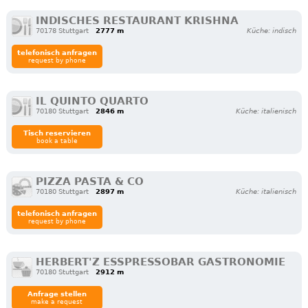
INDISCHES RESTAURANT KRISHNA
70178 Stuttgart
2777 m
Küche: indisch
telefonisch anfragen
request by phone
IL QUINTO QUARTO
70180 Stuttgart
2846 m
Küche: italienisch
Tisch reservieren
book a table
PIZZA PASTA & CO
70180 Stuttgart
2897 m
Küche: italienisch
telefonisch anfragen
request by phone
HERBERT'Z ESSPRESSOBAR GASTRONOMIE
70180 Stuttgart
2912 m
Anfrage stellen
make a request