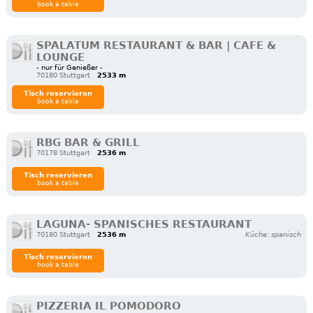
book a table
SPALATUM RESTAURANT & BAR | CAFE &
LOUNGE
- nur für Genießer -
70180 Stuttgart
2533 m
Tisch reservieren
book a table
RBG BAR & GRILL
70178 Stuttgart
2536 m
Tisch reservieren
book a table
LAGUNA- SPANISCHES RESTAURANT
70180 Stuttgart
2536 m
Küche: spanisch
Tisch reservieren
book a table
PIZZERIA IL POMODORO