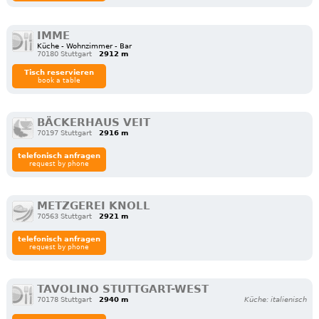
IMME
Küche - Wohnzimmer - Bar
70180 Stuttgart
2912 m
Tisch reservieren
book a table
BÄCKERHAUS VEIT
70197 Stuttgart
2916 m
telefonisch anfragen
request by phone
METZGEREI KNOLL
70563 Stuttgart
2921 m
telefonisch anfragen
request by phone
TAVOLINO STUTTGART-WEST
70178 Stuttgart
2940 m
Küche: italienisch