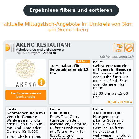
Ergebnisse filtern und sortieren
aktuelle Mittagstisch-Angebote im Umkreis von 3km
um Sonnenberg
AKENO RESTAURANT
Abholservice und Lieferservice
70197 Stuttgart
2800 m
Küche: vietnamesisch
Aktion
heute
10 % Rabatt für
Gebratene Nudeln
Selbstabholer ab 15
mit versch. Gemüse
Uhr
Wahlweise mit Tofu
oder Huhn für 8,50€
oder mit Rind, Ente
oder Garnelen für
8,90€
Tisch reservieren
11:00 Uhr bis 15:00
book a table
Uhr
8.50 - 8.90 €
heute
heute
heute
Gebratenen Reis mit
FIRE BIRD
XAO HUNG QUE
versch. Gemüse
Rotes Thai Curry
Hausgemachte
Wahlweise mit Tofu
(Limettenblätter,
pikante Soße mit
oder Huhn für 8,50€ |
Kokosmilch, Gemüse,
Basilikum, asiat.
mit Rind, Ente oder
Duftreis) wahlweise
Gemüse, Duftreis
Garnele für 8,90€
mit Tofu o. Huhn für
(leicht scharf)
8,50€; Ente o.
wahlweise mit Tofu o.
11:00 Uhr bis 15:00