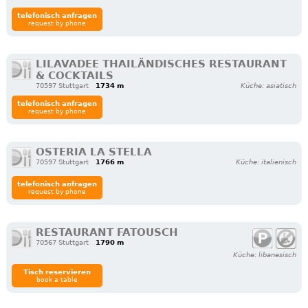
telefonisch anfragen
request by phone
LILAVADEE THAILÄNDISCHES RESTAURANT
& COCKTAILS
70597 Stuttgart
1734 m
Küche: asiatisch
telefonisch anfragen
request by phone
OSTERIA LA STELLA
70597 Stuttgart
1766 m
Küche: italienisch
telefonisch anfragen
request by phone
RESTAURANT FATOUSCH
70567 Stuttgart
1790 m
Küche: libanesisch
Tisch reservieren
book a table