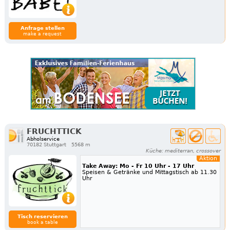
Anfrage stellen
make a request
FRUCHTTICK
Abholservice
70182 Stuttgart
5568 m
Küche: mediterran, crossover
Aktion
Take Away: Mo - Fr 10 Uhr - 17 Uhr
Speisen & Getränke und Mittagstisch ab 11.30
Uhr
Tisch reservieren
book a table