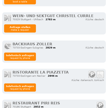
book a table
WEIN- UND SEKTGUT CHRISTEL CURRLE
70329 Stuttgart - Uhlbach
2783 m
Küche: deutsch
Anfrage stellen
make a request
BACKHAUS ZOLLER
73733 Esslingen-Sulzgries
2829 m
Küche: deutsch
telefonisch anfragen
request by phone
RISTORANTE LA PIAZZETTA
73733 Esslingen am Neckar
2846 m
Küche: italienisch, türkisch
telefonisch anfragen
request by phone
RESTAURANT PIRI REIS
70186 Stuttgart
2852 m