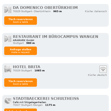
DA DOMENICO OBERTÜRKHEIM
70329 Stuttgart- Obertürkheim
965 m
Küche: italienisch
Tisch reservieren
book a table
RESTAURANT IM BÜROCAMPUS WANGEN
ARAMARK GmbH
Stuttgart
980 m
Anfrage stellen
make a request
HOTEL BRITA
70329 Stuttgart
1085 m
Küche: deutsch
Tisch reservieren
book a table
STADTBAECKEREI SCHULTHEISS
Café mit Sitzgelegenheiten
70327 Stuttgart-Wangen
1175 m