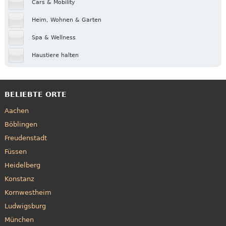
Cars & Mobility
Heim, Wohnen & Garten
Spa & Wellness
Haustiere halten
BELIEBTE ORTE
Aachen
Böblingen
Freudenstadt
Füssen
Heidelberg
Konstanz
Kornwestheim
Ludwigsburg
München