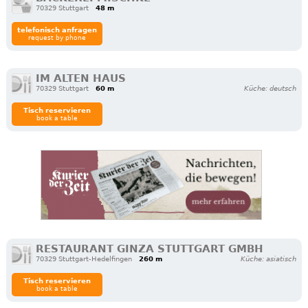
70329 Stuttgart
48 m
telefonisch anfragen
request by phone
IM ALTEN HAUS
70329 Stuttgart
60 m
Küche: deutsch
Tisch reservieren
book a table
RESTAURANT GINZA STUTTGART GMBH
70329 Stuttgart-Hedelfingen
260 m
Küche: asiatisch
Tisch reservieren
book a table