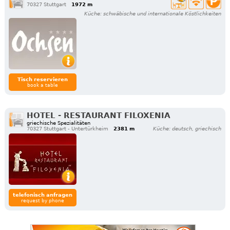
70327 Stuttgart
1972 m
Küche: schwäbische und internationale Köstlichkeiten
Tisch reservieren
book a table
HOTEL - RESTAURANT FILOXENIA
griechische Spezialitäten
70327 Stuttgart - Untertürkheim
2381 m
Küche: deutsch, griechisch
telefonisch anfragen
request by phone