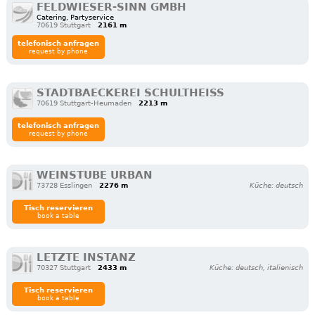
FELDWIESER-SINN GMBH
Catering, Partyservice
70619 Stuttgart
2161 m
telefonisch anfragen
request by phone
STADTBAECKEREI SCHULTHEISS
70619 Stuttgart-Heumaden
2213 m
telefonisch anfragen
request by phone
WEINSTUBE URBAN
73728 Esslingen
2276 m
Küche: deutsch
Tisch reservieren
book a table
LETZTE INSTANZ
70327 Stuttgart
2433 m
Küche: deutsch, italienisch
Tisch reservieren
book a table