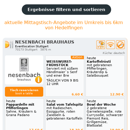
Ergebnisse filtern und sortieren
aktuelle Mittagstisch-Angebote im Umkreis bis 6km
von Hedelfingen
NESENBACH BRAUHAUS
Eventlocation Stuttgart
70173 Stuttgart
5876 m
Küche: deutsch
Aktion
heute
WEISSWURST-
Kartoffelrösti
FRÜHSTÜCK
mit gebratenen
Serviert mit süßem
Pfifferlingen,
Händlmaier`s Senf
Kräuterdip &
und einer Bre
Salatbouquet
TÄGLICH VON 9 BIS
12 UHR
Tisch reservieren
book a table
6.60 €
12.90 €
heute
heute
heute
Pappardelle mit
Salat vom Tafelspitz
Bowl der Woche
Pfifferlingen
mit Radieschen,
2 gebratene
Sahne, Kräutern &
Essiggurke, roten
Garnelenspieße, rote
Grana Padano
Zwiebeln &
Currysoße, schwarzer
gebratenen Kartoffeln
Piemont Reis,
Grillgemüse,
Blattsalat