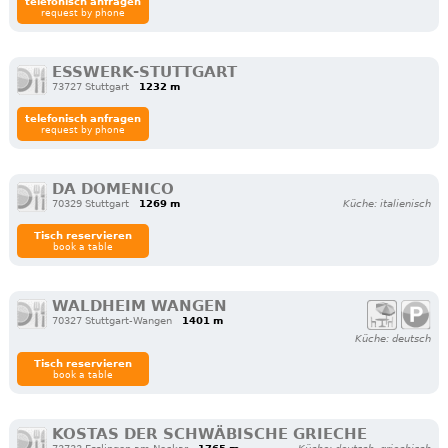
telefonisch anfragen
request by phone
ESSWERK-STUTTGART
73727 Stuttgart
1232 m
telefonisch anfragen
request by phone
DA DOMENICO
70329 Stuttgart
1269 m
Küche: italienisch
Tisch reservieren
book a table
WALDHEIM WANGEN
70327 Stuttgart-Wangen
1401 m
Küche: deutsch
Tisch reservieren
book a table
KOSTAS DER SCHWÄBISCHE GRIECHE