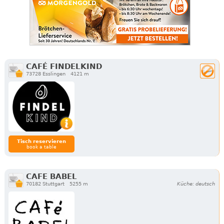
CAFÉ FINDELKIND
73728 Esslingen
4121 m
Tisch reservieren
book a table
CAFE BABEL
70182 Stuttgart
5255 m
Küche: deutsch