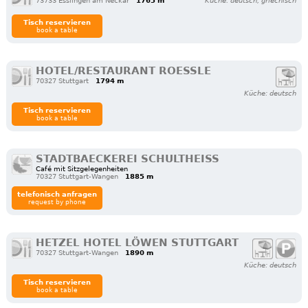
73733 Esslingen am Neckar
1765 m
Küche: deutsch, griechisch
Tisch reservieren
book a table
HOTEL/RESTAURANT ROESSLE
70327 Stuttgart
1794 m
Küche: deutsch
Tisch reservieren
book a table
STADTBAECKEREI SCHULTHEISS
Café mit Sitzgelegenheiten
70327 Stuttgart-Wangen
1885 m
telefonisch anfragen
request by phone
HETZEL HOTEL LÖWEN STUTTGART
70327 Stuttgart-Wangen
1890 m
Küche: deutsch
Tisch reservieren
book a table