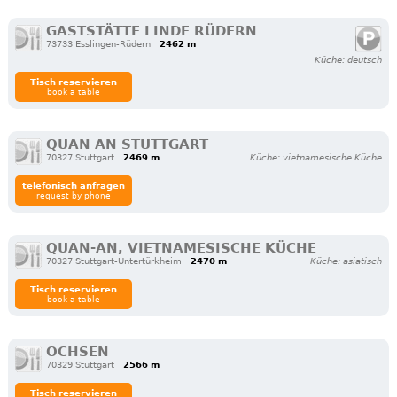
GASTSTÄTTE LINDE RÜDERN
73733 Esslingen-Rüdern
2462 m
Küche: deutsch
Tisch reservieren
book a table
QUAN AN STUTTGART
70327 Stuttgart
2469 m
Küche: vietnamesische Küche
telefonisch anfragen
request by phone
QUAN-AN, VIETNAMESISCHE KÜCHE
70327 Stuttgart-Untertürkheim
2470 m
Küche: asiatisch
Tisch reservieren
book a table
OCHSEN
70329 Stuttgart
2566 m
Tisch reservieren