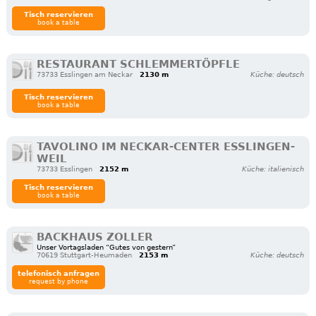
Tisch reservieren
book a table
RESTAURANT SCHLEMMERTÖPFLE
73733 Esslingen am Neckar
2130 m
Küche: deutsch
Tisch reservieren
book a table
TAVOLINO IM NECKAR-CENTER ESSLINGEN-
WEIL
73733 Esslingen
2152 m
Küche: italienisch
Tisch reservieren
book a table
BACKHAUS ZOLLER
Unser Vortagsladen “Gutes von gestern”
70619 Stuttgart-Heumaden
2153 m
Küche: deutsch
telefonisch anfragen
request by phone