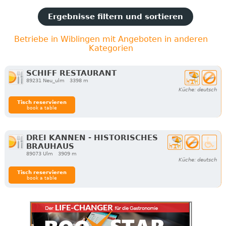
Ergebnisse filtern und sortieren
Betriebe in Wiblingen mit Angeboten in anderen
Kategorien
SCHIFF RESTAURANT
89231 Neu_ulm
3398 m
Küche: deutsch
Tisch reservieren
book a table
DREI KANNEN - HISTORISCHES
BRAUHAUS
89073 Ulm
3909 m
Küche: deutsch
Tisch reservieren
book a table