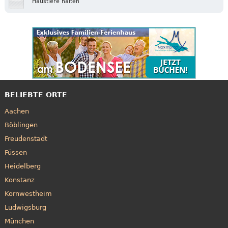
Haustiere halten
BELIEBTE ORTE
Aachen
Böblingen
Freudenstadt
Füssen
Heidelberg
Konstanz
Kornwestheim
Ludwigsburg
München