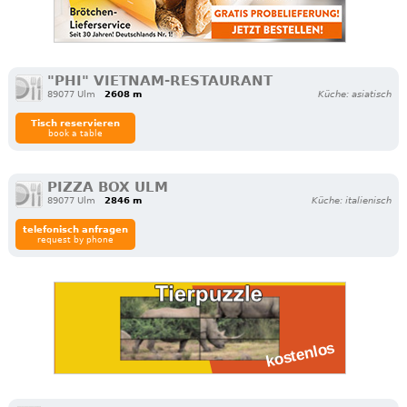
"PHI" VIETNAM-RESTAURANT
89077 Ulm
2608 m
Küche: asiatisch
Tisch reservieren
book a table
PIZZA BOX ULM
89077 Ulm
2846 m
Küche: italienisch
telefonisch anfragen
request by phone