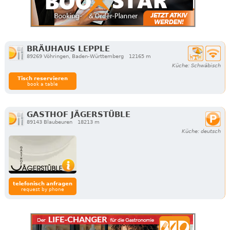
BRÄUHAUS LEPPLE
89269 Vöhringen, Baden-Württemberg
12165 m
Küche: Schwäbisch
Tisch reservieren
book a table
GASTHOF JÄGERSTÜBLE
89143 Blaubeuren
18213 m
Küche: deutsch
telefonisch anfragen
request by phone