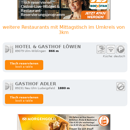
weitere Restaurants mit Mittagstisch im Umkreis von
3km
HOTEL & GASTHOF LÖWEN
89079 Ulm-Wiblingen
866 m
Küche: deutsch
Tisch reservieren
book a table
GASTHOF ADLER
89231 Neu Ulm Ludwigsfeld
1880 m
Tisch reservieren
book a table