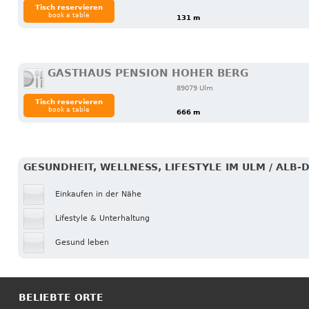
Tisch reservieren
book a table
131 m
GASTHAUS PENSION HOHER BERG
89079 Ulm
Tisch reservieren
book a table
666 m
GESUNDHEIT, WELLNESS, LIFESTYLE IM ULM / ALB-
Einkaufen in der Nähe
Lifestyle & Unterhaltung
Gesund leben
BELIEBTE ORTE