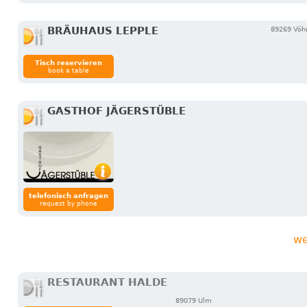
BRÄUHAUS LEPPLE
89269 Vöh
Tisch reservieren
book a table
GASTHOF JÄGERSTÜBLE
telefonisch anfragen
request by phone
we
RESTAURANT HALDE
89079 Ulm