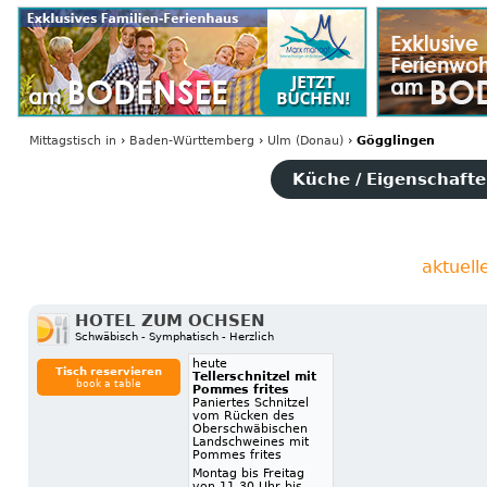
Mittagstisch
in
›
Baden-Württemberg
›
Ulm (Donau)
›
Gögglingen
Küche / Eigenschaften
aktuell
HOTEL ZUM OCHSEN
Schwäbisch - Symphatisch - Herzlich
heute
Tisch reservieren
Tellerschnitzel mit
book a table
Pommes frites
Paniertes Schnitzel
vom Rücken des
Oberschwäbischen
Landschweines mit
Pommes frites
Montag bis Freitag
von 11.30 Uhr bis