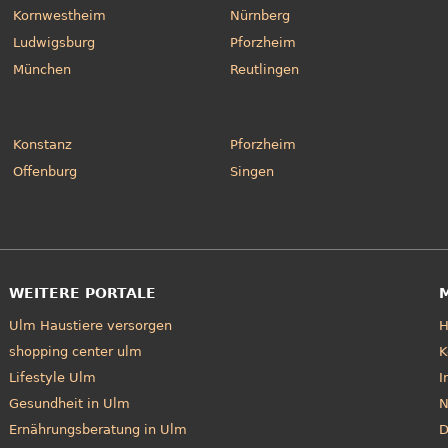
Kornwestheim
Nürnberg
Ludwigsburg
Pforzheim
München
Reutlingen
Konstanz
Pforzheim
Offenburg
Singen
WEITERE PORTALE
Ulm Haustiere versorgen
shopping center ulm
K
Lifestyle Ulm
I
Gesundheit in Ulm
N
Ernährungsberatung in Ulm
D