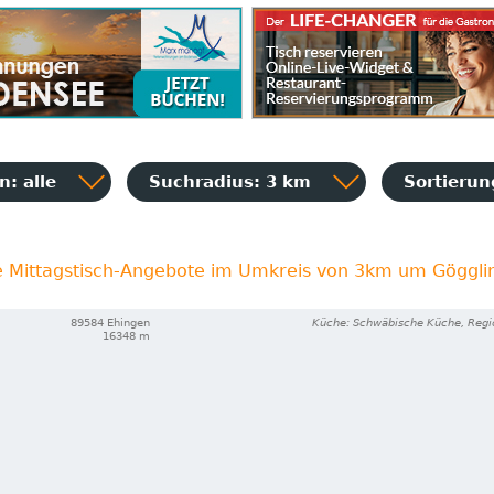
: alle
Suchradius: 3 km
Sortieru
e Mittagstisch-Angebote im Umkreis von 3km um Göggli
89584 Ehingen
Küche: Schwäbische Küche, Regi
16348 m