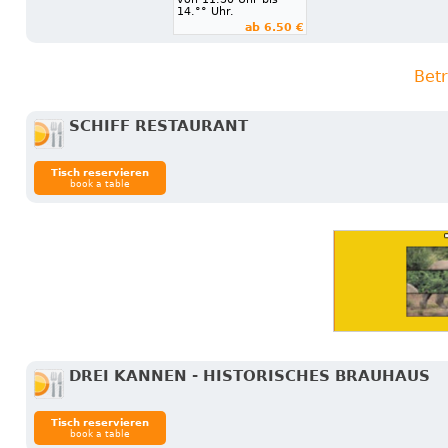
14.°° Uhr.
ab 6.50 €
Betr
SCHIFF RESTAURANT
Tisch reservieren
book a table
DREI KANNEN - HISTORISCHES BRAUHAUS
Tisch reservieren
book a table