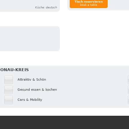
Tisch reservieren
book a table
Küche: deutsch
DONAU-KREIS
Attraktiv & Schön
Gesund essen & kochen
Cars & Mobility