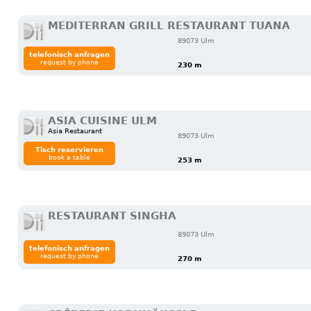
MEDITERRAN GRILL RESTAURANT TUANA
89073 Ulm
telefonisch anfragen
request by phone
230 m
ASIA CUISINE ULM
Asia Restaurant
89073 Ulm
Tisch reservieren
book a table
253 m
RESTAURANT SINGHA
89073 Ulm
telefonisch anfragen
request by phone
270 m