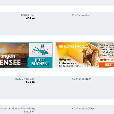
89073 Ulm
Küche: deutsch
484 m
89231 Neu_ulm
Küche: deutsch
593 m
ringen, Baden-Württemberg
Küche: Schwäbisch
14813 m