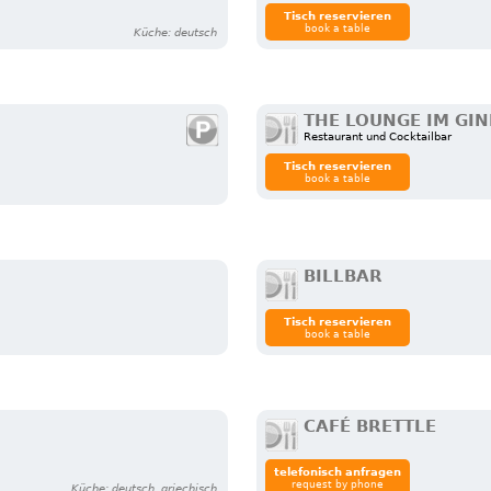
Tisch reservieren
book a table
Küche: deutsch
THE LOUNGE IM GI
Restaurant und Cocktailbar
Tisch reservieren
book a table
BILLBAR
Tisch reservieren
book a table
CAFÉ BRETTLE
telefonisch anfragen
request by phone
Küche: deutsch, griechisch