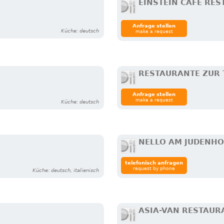
EINSTEIN CAFE RE
Anfrage stellen
Küche: deutsch
make a request
RESTAURANTE ZUR 
Anfrage stellen
make a request
Küche: deutsch
NELLO AM JUDENHO
telefonisch anfragen
request by phone
Küche: deutsch, italienisch
ASIA-VAN RESTAUR