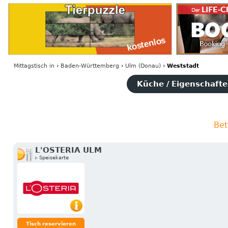
Mittagstisch
in
›
Baden-Württemberg
›
Ulm (Donau)
›
Weststadt
Küche / Eigenschaften
Bet
L'OSTERIA ULM
▹ Speisekarte
Tisch reservieren