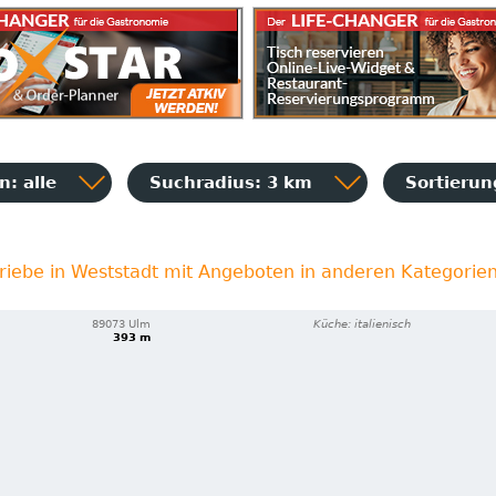
: alle
Suchradius: 3 km
Sortieru
riebe in Weststadt mit Angeboten in anderen Kategorie
89073 Ulm
Küche: italienisch
393 m