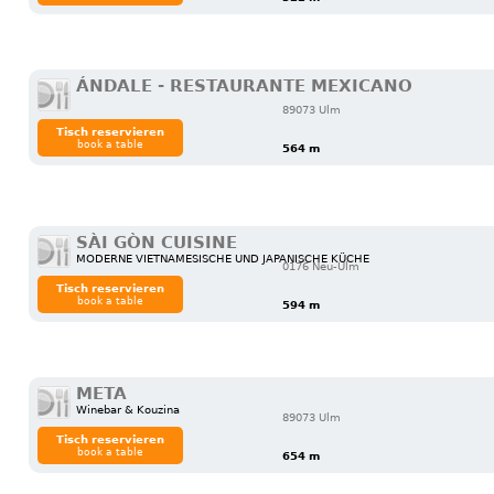
ÁNDALE - RESTAURANTE MEXICANO
89073 Ulm
Tisch reservieren
book a table
564 m
SÀI GÒN CUISINE
MODERNE VIETNAMESISCHE UND JAPANISCHE KÜCHE
0176 Neu-Ulm
Tisch reservieren
book a table
594 m
META
Winebar & Kouzina
89073 Ulm
Tisch reservieren
book a table
654 m