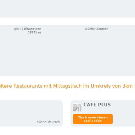
89143 Blaubeuren
Küche: deutsch
18691 m
itere Restaurants mit Mittagstisch im Umkreis von 3km
CAFE PLUS
Tisch reservieren
book a table
Küche: deutsch