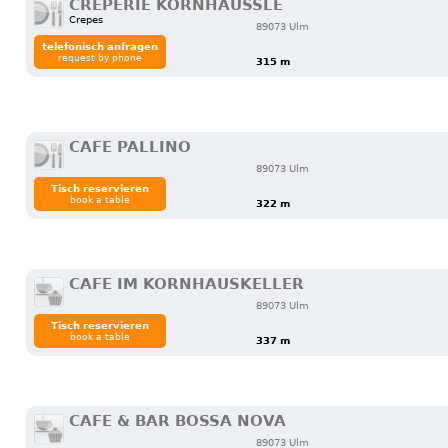
CRÊPERIE KORNHÄUSSLE
Crepes
89073 Ulm
telefonisch anfragen
request by phone
315 m
CAFE PALLINO
89073 Ulm
Tisch reservieren
book a table
322 m
CAFE IM KORNHAUSKELLER
89073 Ulm
Tisch reservieren
book a table
337 m
CAFE & BAR BOSSA NOVA
89073 Ulm