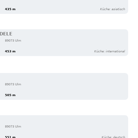
435 m
Küche: asiatisch
NDELE
89073 Ulm
453 m
Küche: international
89073 Ulm
505 m
89073 Ulm
551 m
Küche: deutsch