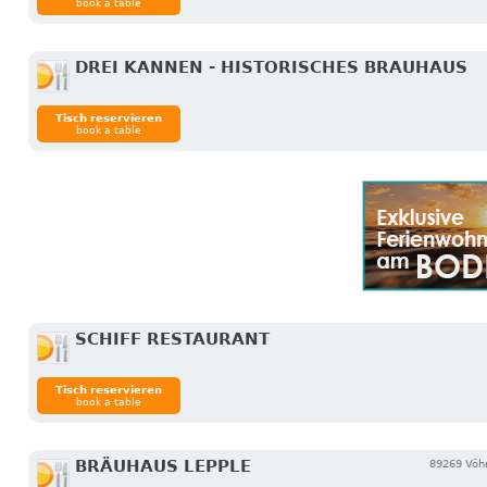
book a table
DREI KANNEN - HISTORISCHES BRAUHAUS
Tisch reservieren
book a table
SCHIFF RESTAURANT
Tisch reservieren
book a table
BRÄUHAUS LEPPLE
89269 Vöh