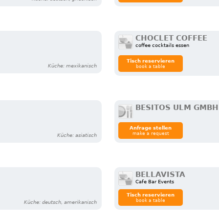
CHOCLET COFFEE
coffee cocktails essen
Tisch reservieren
Küche: mexikanisch
book a table
BESITOS ULM GMBH
Anfrage stellen
make a request
Küche: asiatisch
BELLAVISTA
Cafe Bar Events
Tisch reservieren
book a table
Küche: deutsch, amerikanisch