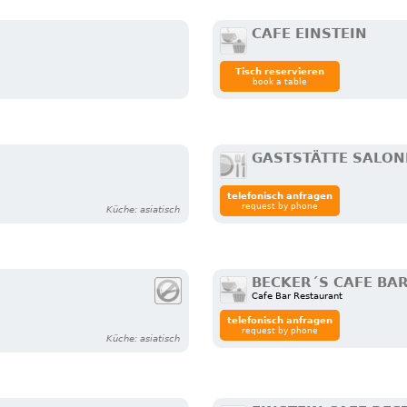
CAFE EINSTEIN
Tisch reservieren
book a table
GASTSTÄTTE SALON
telefonisch anfragen
request by phone
Küche: asiatisch
BECKER´S CAFE BA
Cafe Bar Restaurant
telefonisch anfragen
request by phone
Küche: asiatisch