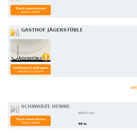
Tisch reservieren
book a table
GASTHOF JÄGERSTÜBLE
telefonisch anfragen
request by phone
we
SCHWARZE HENNE
89073 Ulm
Tisch reservieren
book a table
99 m