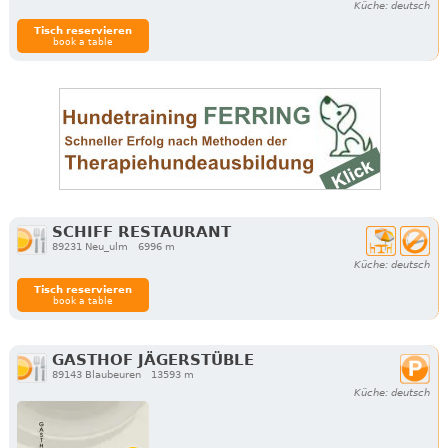
Küche: deutsch
Tisch reservieren
book a table
SCHIFF RESTAURANT
89231 Neu_ulm
6996 m
Küche: deutsch
Tisch reservieren
book a table
GASTHOF JÄGERSTÜBLE
89143 Blaubeuren
13593 m
Küche: deutsch