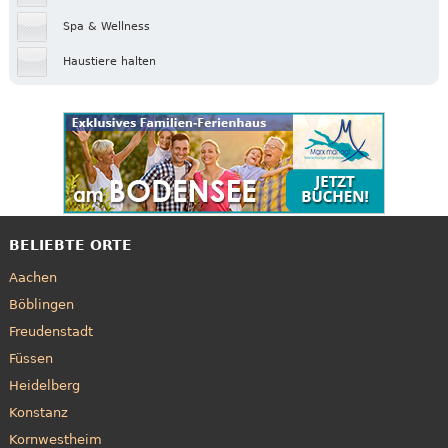
Spa & Wellness
Haustiere halten
BELIEBTE ORTE
Aachen
Böblingen
Freudenstadt
Füssen
Heidelberg
Konstanz
Kornwestheim