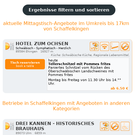
Ergebnisse filtern und sortieren
aktuelle Mittagstisch-Angebote im Umkreis bis 17km
von Schaffelkingen
HOTEL ZUM OCHSEN
Schwäbisch - Symphatisch - Herzlich
89584 Ehingen
16927 m
Küche: Schwäbische Küche, Regionale Lebensmittel,
heute
Tisch reservieren
Tellerschnitzel mit Pommes frites
book a table
Paniertes Schnitzel vom Rücken des
Oberschwäbischen Landschweines mit
Pommes frites
Montag bis Freitag von 11.30 Uhr bis 14.°°
Uhr.
ab 6.50 €
Betriebe in Schaffelkingen mit Angeboten in anderen
Kategorien
DREI KANNEN - HISTORISCHES
BRAUHAUS
89073 Ulm
6859 m