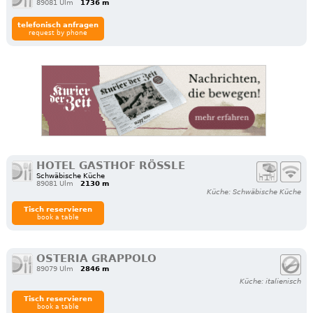
89081 Ulm
1736 m
telefonisch anfragen
request by phone
HOTEL GASTHOF RÖSSLE
Schwäbische Küche
89081 Ulm
2130 m
Küche: Schwäbische Küche
Tisch reservieren
book a table
OSTERIA GRAPPOLO
89079 Ulm
2846 m
Küche: italienisch
Tisch reservieren
book a table