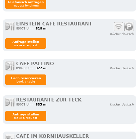
telefonisch anfragen
request by phone
EINSTEIN CAFE RESTAURANT
89073 Ulm
318 m
Küche: deutsch
Anfrage stellen
make a request
CAFE PALLINO
89073 Ulm
322 m
Küche: deutsch
Tisch reservieren
book a table
RESTAURANTE ZUR TECK
89073 Ulm
335 m
Küche: deutsch
Anfrage stellen
make a request
CAFE IM KORNHAUSKELLER