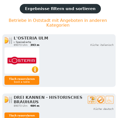
Ergebnisse filtern und sortieren
Betriebe in Oststadt mit Angeboten in anderen
Kategorien
L'OSTERIA ULM
▹ Speisekarte
89073 Ulm
393 m
Küche: italienisch
Tisch reservieren
book a table
DREI KANNEN - HISTORISCHES
BRAUHAUS
89073 Ulm
484 m
Küche: deutsch
Tisch reservieren