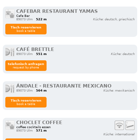
CAFEBAR RESTAURANT YAMAS
Cafe Bar
89073 Ulm
522 m
Küche: deutsch, griechisch
Tisch reservieren
book a table
CAFÉ BRETTLE
89073 Ulm
551 m
Küche: deutsch
telefonisch anfragen
request by phone
ÁNDALE - RESTAURANTE MEXICANO
89073 Ulm
564 m
Küche: mexikanisch
Tisch reservieren
book a table
CHOCLET COFFEE
coffee cocktails essen
89073 Ulm
571 m
Küche: international