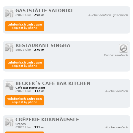
GASTSTÄTTE SALONIKI
89073 Ulm
258 m
Küche: deutsch, griechisch
telefonisch anfragen
request by phone
RESTAURANT SINGHA
89073 Ulm
270 m
Küche: asiatisch
telefonisch anfragen
request by phone
BECKER´S CAFE BAR KITCHEN
Cafe Bar Restaurant
89073 Ulm
312 m
Küche: deutsch
telefonisch anfragen
request by phone
CRÊPERIE KORNHÄUSSLE
Crepes
89073 Ulm
315 m
Küche: deutsch