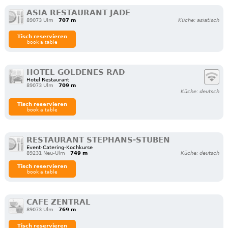
ASIA RESTAURANT JADE
89073 Ulm
707 m
Küche: asiatisch
Tisch reservieren
book a table
HOTEL GOLDENES RAD
Hotel Restaurant
89073 Ulm
709 m
Küche: deutsch
Tisch reservieren
book a table
RESTAURANT STEPHANS-STUBEN
Event-Catering-Kochkurse
89231 Neu-Ulm
749 m
Küche: deutsch
Tisch reservieren
book a table
CAFE ZENTRAL
89073 Ulm
769 m
Tisch reservieren