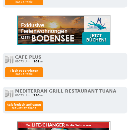
book a table
CAFE PLUS
89073 Ulm
101 m
Tisch reservieren
book a table
MEDITERRAN GRILL RESTAURANT TUANA
89073 Ulm
230 m
telefonisch anfragen
request by phone