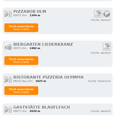
PIZZABOB ULM
89075 Ulm
1344 m
Küche: deutsch
Tisch reservieren
book a table
BIERGARTEN LIEDERKRANZ
89073 Ulm
1482 m
Küche: deutsch
Tisch reservieren
book a table
RISTORANTE PIZZERIA OLYMPIA
89231 Neu-Ulm
1625 m
Küche: italienisch
Tisch reservieren
book a table
GASTSTÄTTE BLAUFLESCH
89077 Ulm
2020 m
Küche: deutsch