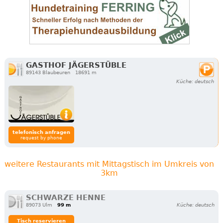
GASTHOF JÄGERSTÜBLE
89143 Blaubeuren
18691 m
Küche: deutsch
telefonisch anfragen
request by phone
weitere Restaurants mit Mittagstisch im Umkreis von
3km
SCHWARZE HENNE
89073 Ulm
99 m
Küche: deutsch
Tisch reservieren