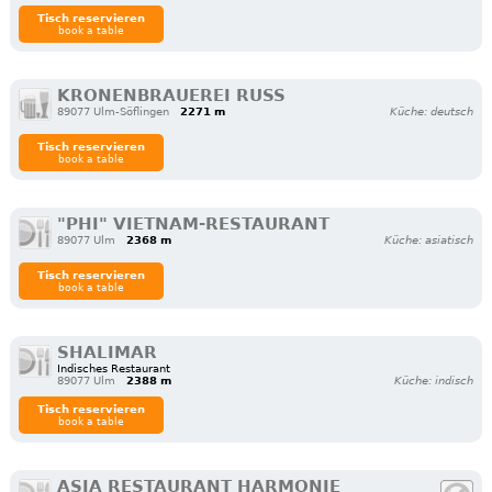
Tisch reservieren
book a table
KRONENBRAUEREI RUSS
89077 Ulm-Söflingen
2271 m
Küche: deutsch
Tisch reservieren
book a table
"PHI" VIETNAM-RESTAURANT
89077 Ulm
2368 m
Küche: asiatisch
Tisch reservieren
book a table
SHALIMAR
Indisches Restaurant
89077 Ulm
2388 m
Küche: indisch
Tisch reservieren
book a table
ASIA RESTAURANT HARMONIE