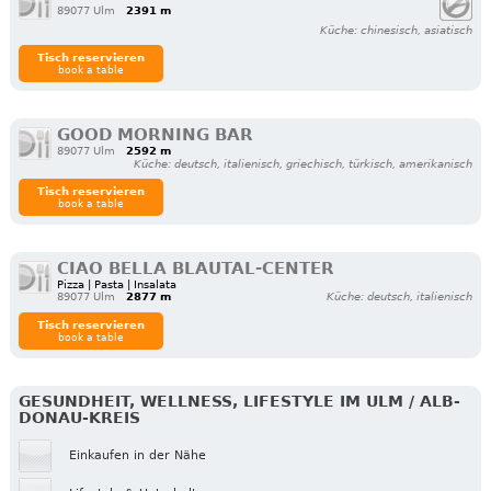
89077 Ulm
2391 m
Küche: chinesisch, asiatisch
Tisch reservieren
book a table
GOOD MORNING BAR
89077 Ulm
2592 m
Küche: deutsch, italienisch, griechisch, türkisch, amerikanisch
Tisch reservieren
book a table
CIAO BELLA BLAUTAL-CENTER
Pizza | Pasta | Insalata
89077 Ulm
2877 m
Küche: deutsch, italienisch
Tisch reservieren
book a table
GESUNDHEIT, WELLNESS, LIFESTYLE IM ULM / ALB-
DONAU-KREIS
Einkaufen in der Nähe