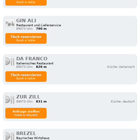
book a table
GIN ALI
Restaurant und Lieferservice
89073 Ulm
790 m
Tisch reservieren
book a table
DA FRANCO
Italienisches Restaurant
89073 Ulm
826 m
Küche: italienisch
Tisch reservieren
book a table
ZUR ZILL
89073 Ulm
831 m
Küche: deutsch
Anfrage stellen
make a request
BREZEL
Bayrisches Wirtshaus