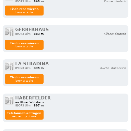
89073 Ulm
843 m
Küche: deutsch
Tisch reservieren
book a table
GERBERHAUS
89073 Ulm
883 m
Küche: deutsch
Tisch reservieren
book a table
LA STRADINA
89073 Ulm
894 m
Küche: italienisch
Tisch reservieren
book a table
HABERFELDER
im Ulmer Wirtshaus
89073 Ulm
897 m
telefonisch anfragen
request by phone