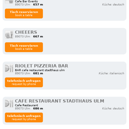
Cafe Bar Events
89073 Ulm
657 m
Küche: deutsch
Tisch reservieren
book a table
CHEEERS
89073 Ulm
667 m
Tisch reservieren
book a table
RIOLET PIZZERIA BAR
BAR cafe restaurant stadthaus ulm
89073 Ulm
681 m
Küche: italienisch
telefonisch anfragen
request by phone
CAFE RESTAURANT STADTHAUS ULM
Cafe Restaurant
89073 Ulm
686 m
Küche: deutsch
telefonisch anfragen
request by phone