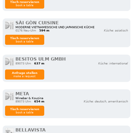
Tisch reservieren
book a table
SÀI GÒN CUISINE
MODERNE VIETNAMESISCHE UND JAPANISCHE KÜCHE
0176 Neu-Ulm
594 m
Küche: asiatisch
Tisch reservieren
book a table
BESITOS ULM GMBH
89073 Ulm
637 m
Küche: international
Anfrage stellen
make a request
META
Winebar & Kouzina
89073 Ulm
654 m
Küche: deutsch, amerikanisch
Tisch reservieren
book a table
BELLAVISTA