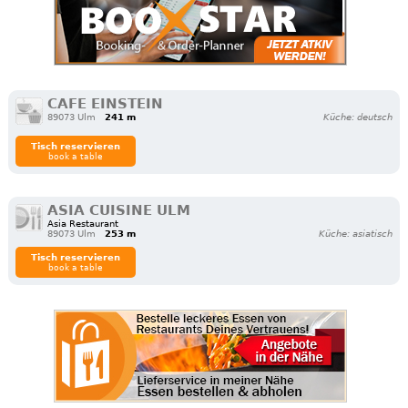
CAFE EINSTEIN
89073 Ulm
241 m
Küche: deutsch
Tisch reservieren
book a table
ASIA CUISINE ULM
Asia Restaurant
89073 Ulm
253 m
Küche: asiatisch
Tisch reservieren
book a table