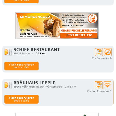
book a table
SCHIFF RESTAURANT
89231 Neu_ulm
593 m
Küche: deutsch
Tisch reservieren
book a table
BRÄUHAUS LEPPLE
89269 Vöhringen, Baden-Württemberg
14813 m
Küche: Schwäbisch
Tisch reservieren
book a table