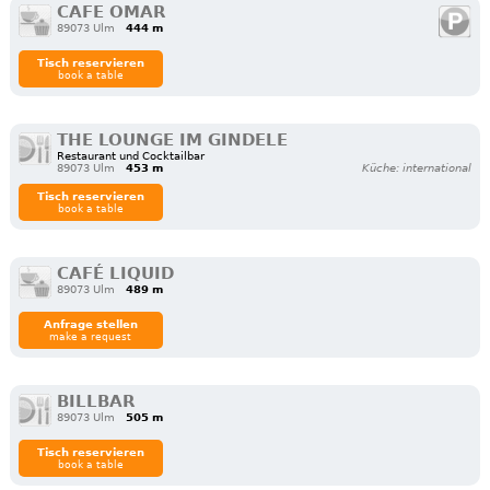
CAFE OMAR
89073 Ulm
444 m
Tisch reservieren
book a table
THE LOUNGE IM GINDELE
Restaurant und Cocktailbar
89073 Ulm
453 m
Küche: international
Tisch reservieren
book a table
CAFÉ LIQUID
89073 Ulm
489 m
Anfrage stellen
make a request
BILLBAR
89073 Ulm
505 m
Tisch reservieren
book a table