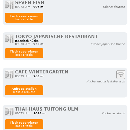
SEVEN FISH
89073 Ulm
906 m
Küche: deutsch
Tisch reservieren
book a table
TOKYO JAPANISCHE RESTAURANT
Japanisch Küche
89073 Ulm
963 m
Küche: Japanisch Küche
Tisch reservieren
book a table
CAFE WINTERGARTEN
89073 Ulm
963 m
Küche: deutsch, italienisch
Anfrage stellen
make a request
THAI-HAUS TUITONG ULM
89073 Ulm
1098 m
Küche: asiatisch
Tisch reservieren
book a table