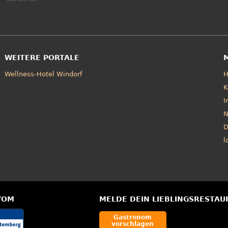
WEITERE PORTALE
Wellness-Hotel Windorf
K
I
N
D
l
VOM
MELDE DEIN LIEBLINGSRESTAU
Gastronom
vorschlagen