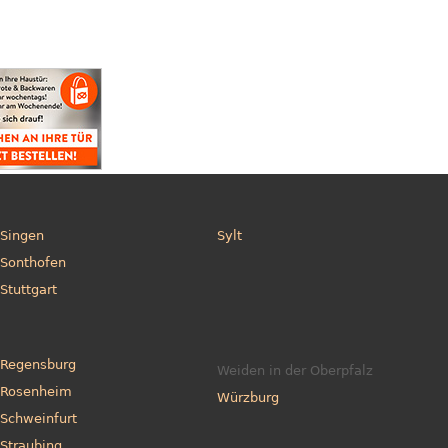
Singen
Sylt
Sonthofen
Stuttgart
Regensburg
Weiden in der Oberpfalz
Rosenheim
Würzburg
Schweinfurt
Straubing