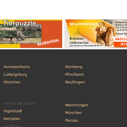
Kornwestheim
Nürnberg
Ludwigsburg
Pforzheim
München
Reutlingen
Hof an der Saale
Memmingen
Ingolstadt
München
Kempten
Passau
Landshut