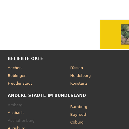
BELIEBTE ORTE
Aachen
Füssen
Böblingen
Heidelberg
Freudenstadt
Konstanz
ANDERE STÄDTE IM BUNDESLAND
Amberg
Bamberg
Ansbach
Bayreuth
Aschaffenburg
Coburg
Augsburg