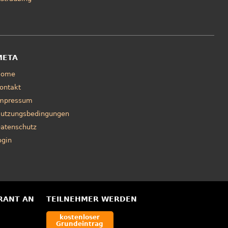
META
Home
ontakt
mpressum
utzungsbedingungen
atenschutz
ogin
RANT AN
TEILNEHMER WERDEN
kostenloser
Grundeintrag