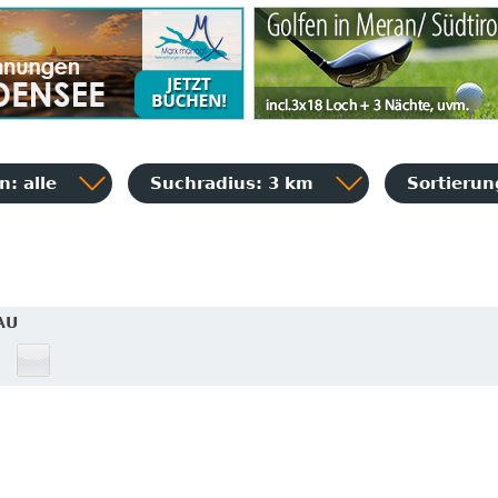
: alle
Suchradius: 3 km
Sortieru
AU