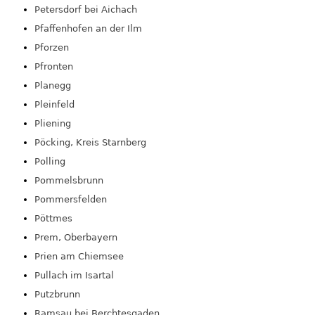
Petersdorf bei Aichach
Pfaffenhofen an der Ilm
Pforzen
Pfronten
Planegg
Pleinfeld
Pliening
Pöcking, Kreis Starnberg
Polling
Pommelsbrunn
Pommersfelden
Pöttmes
Prem, Oberbayern
Prien am Chiemsee
Pullach im Isartal
Putzbrunn
Ramsau bei Berchtesgaden