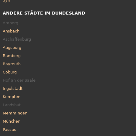
Sylt
ANDERE STÄDTE IM BUNDESLAND
Amberg
Ansbach
Aschaffenburg
Augsburg
Bamberg
Bayreuth
Coburg
Hof an der Saale
Ingolstadt
Kempten
Landshut
Memmingen
München
Passau