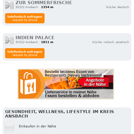
ZUR SOMMERFRISCHE
91522 Ansbach
1354 m
Küche: deutsch
telefonisch anfragen
request by phone
INDIEN PALACE
91522 Ansbach
1811 m
Küche: indisch, asiatisch
telefonisch anfragen
request by phone
GESUNDHEIT, WELLNESS, LIFESTYLE IM KREIS
ANSBACH
Einkaufen in der Nähe