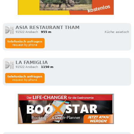
ASIA RESTAURANT THAM
91522 Ansbach
955 m
Küche: asiatisch
telefonisch anfragen
request by phone
LA FAMIGLIA
91522 Ansbach
1150 m
telefonisch anfragen
request by phone