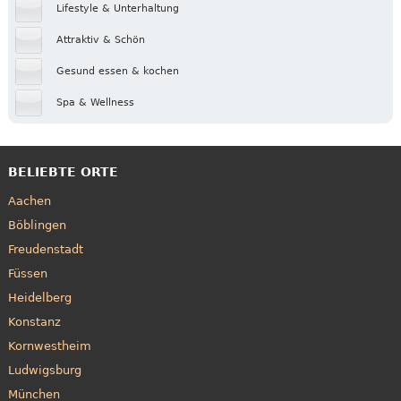
Lifestyle & Unterhaltung
Attraktiv & Schön
Gesund essen & kochen
Spa & Wellness
BELIEBTE ORTE
Aachen
Böblingen
Freudenstadt
Füssen
Heidelberg
Konstanz
Kornwestheim
Ludwigsburg
München