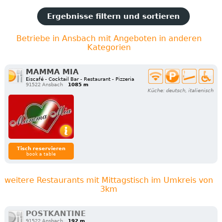
Ergebnisse filtern und sortieren
Betriebe in Ansbach mit Angeboten in anderen
Kategorien
MAMMA MIA
Eiscafé - Cocktail Bar - Restaurant - Pizzeria
91522 Ansbach
1085 m
Küche: deutsch, italienisch
Tisch reservieren
book a table
weitere Restaurants mit Mittagstisch im Umkreis von
3km
POSTKANTINE
91522 Ansbach
192 m