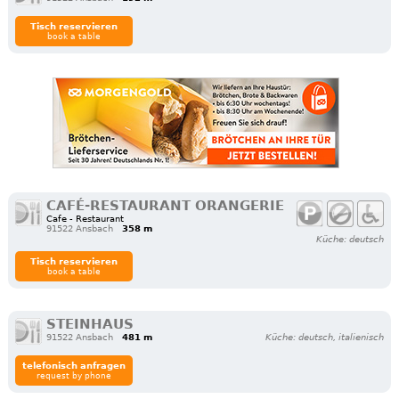
Tisch reservieren
book a table
CAFÉ-RESTAURANT ORANGERIE
Cafe - Restaurant
91522 Ansbach
358 m
Küche: deutsch
Tisch reservieren
book a table
STEINHAUS
91522 Ansbach
481 m
Küche: deutsch, italienisch
telefonisch anfragen
request by phone