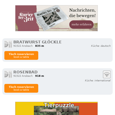
BRATWURST GLÖCKLE
91522 Ansbach
835 m
Küche: deutsch
Tisch reservieren
book a table
ROSENBAD
91522 Ansbach
918 m
Küche: international
Tisch reservieren
book a table