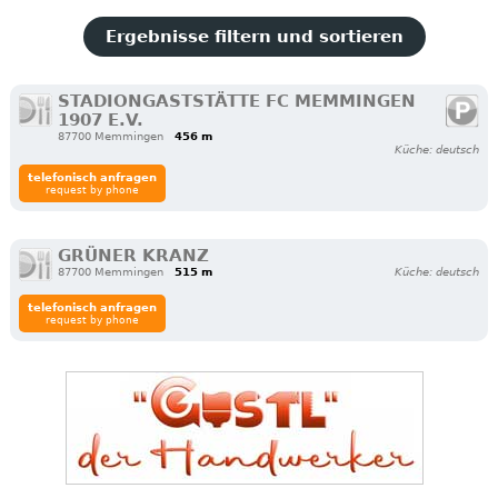
Ergebnisse filtern und sortieren
STADIONGASTSTÄTTE FC MEMMINGEN
1907 E.V.
87700 Memmingen
456 m
Küche: deutsch
telefonisch anfragen
request by phone
GRÜNER KRANZ
87700 Memmingen
515 m
Küche: deutsch
telefonisch anfragen
request by phone