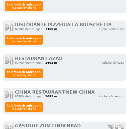
telefonisch anfragen
request by phone
RISTORANTE PIZZERIA LA BRUSCHETTA
87700 Memmingen
1460 m
Küche: italienisch
telefonisch anfragen
request by phone
RESTAURANT AZAD
87700 Memmingen
1462 m
Küche: türkisch
telefonisch anfragen
request by phone
CHINA RESTAURANT-NEW CHINA
87700 Memmingen
1691 m
Küche: chinesisch
telefonisch anfragen
request by phone
GASTHOF ZUM LINDENBAD