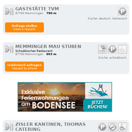
GASTSTÄTTE TVM
87700 Memmingen
790 m
Küche: deutsch, italienisch
Anfrage stellen
make a request
MEMMINGER MAU STUBEN
Schwäbisches Restaurant
87700 Memmingen
903 m
Küche: schwäbisch,
telefonisch anfragen
request by phone
ZISLER KANTINEN, THOMAS
CATERING