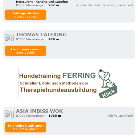
Restaurant - Kantine und Catering
87700 Memmingen
987 m
Küche: deutsch, italienisch, asiatisch
Anfrage stellen
make a request
THOMAS CATERING
87700 Memmingen
988 m
Tisch reservieren
book a table
ASIA IMBISS WOK
87700 Memmingen
1055 m
Küche: asiatisch
telefonisch anfragen
request by phone