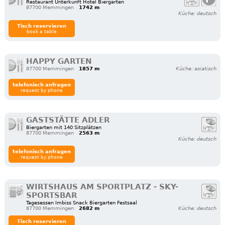
Restaurant Unterkunft Hotel Biergarten
87700 Memmingen
1742 m
Küche: deutsch
Tisch reservieren
book a table
HAPPY GARTEN
87700 Memmingen
1857 m
Küche: asiatisch
telefonisch anfragen
request by phone
GASTSTÄTTE ADLER
Biergarten mit 140 Sitzplätzen
87700 Memmingen
2563 m
Küche: deutsch
telefonisch anfragen
request by phone
WIRTSHAUS AM SPORTPLATZ - SKY-
SPORTSBAR
Tagesessen Imbiss Snack Biergarten Festsaal
87700 Memmingen
2682 m
Küche: deutsch
Tisch reservieren