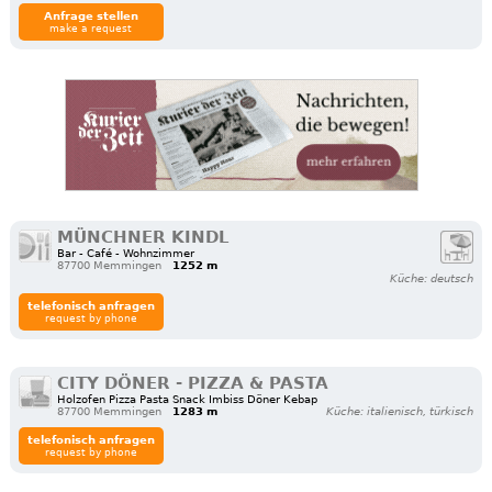
Anfrage stellen
make a request
MÜNCHNER KINDL
Bar - Café - Wohnzimmer
87700 Memmingen
1252 m
Küche: deutsch
telefonisch anfragen
request by phone
CITY DÖNER - PIZZA & PASTA
Holzofen Pizza Pasta Snack Imbiss Döner Kebap
87700 Memmingen
1283 m
Küche: italienisch, türkisch
telefonisch anfragen
request by phone