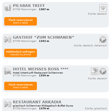
PILSBAR TREFF
87700 Memmingen
1307 m
Küche: deutsch
Tisch reservieren
book a table
GASTHOF “ZUM SCHWANEN”
87700 Memmingen
1343 m
Küche: deutsch, italienisch
telefonisch anfragen
request by phone
HOTEL WEISSES ROSS ****
Hotel Unterkunft Restaurant Schlemmen
87700 Memmingen
1354 m
Küche: deutsch
Tisch reservieren
book a table
RESTAURANT ARKADIA
griechisch Schlemmen Mittagstisch-Buffet Gyros
87700 Memmingen
1379 m
Küche: griechisch