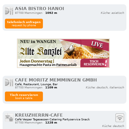
ASIA BISTRO HANOI
87700 Memmingen
1092 m
Küche: asiatisch
telefonisch anfragen
request by phone
CAFE MORITZ MEMMINGEN GMBH
Café, Restaurant, Lounge, Bar
87700 Memmingen
1109 m
Küche: deutsch, italienisch
Tisch reservieren
book a table
KREUZHERRN-CAFE
Café Vesper Tagesessen Catering Partyservice Snack
87700 Memmingen
1228 m
Küche: deutsch