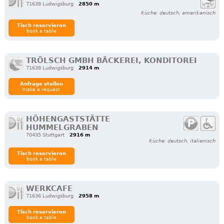
71638 Ludwigsburg
2850 m
Küche: deutsch, amerikanisch
Tisch reservieren
book a table
TRÖLSCH GMBH BÄCKEREI, KONDITOREI
71638 Ludwigsburg
2914 m
Anfrage stellen
make a request
HÖHENGASTSTÄTTE
HUMMELGRABEN
70435 Stuttgart
2916 m
Küche: deutsch, italienisch
Tisch reservieren
book a table
WERKCAFE
71636 Ludwigsburg
2958 m
Tisch reservieren
book a table