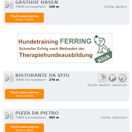
GASTHOF HASEN
70806 Kornwestheim
109 m
Küche: deutsch
Tisch reservieren
book a table
RISTORANTE DA VITO
70806 Kornwestheim
276 m
Küche: deutsch, italienisch
Tisch reservieren
book a table
PIZZA DA PIETRO
70806 Kornwestheim
485 m
Küche: italienisch
Tisch reservieren
book a table