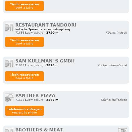
Tisch reservieren
book a table
RESTAURANT TANDOORI
Indische Spezialitäten in Ludwigsburg
71636 Ludwigsburg
2750 m
Küche: indisch
Tisch reservieren
book a table
SAM KULLMAN´S GMBH
71638 Ludwigsburg
2828 m
Küche: international
Tisch reservieren
book a table
PANTHER PIZZA
71638 Ludwigsburg
2842 m
Küche: italienisch
telefonisch anfragen
request by phone
BROTHERS & MEAT