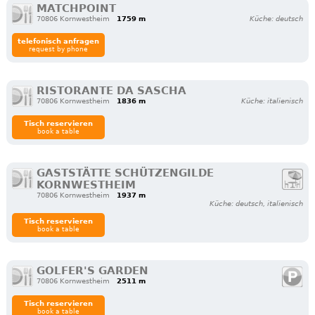
MATCHPOINT
70806 Kornwestheim
1759 m
Küche: deutsch
telefonisch anfragen
request by phone
RISTORANTE DA SASCHA
70806 Kornwestheim
1836 m
Küche: italienisch
Tisch reservieren
book a table
GASTSTÄTTE SCHÜTZENGILDE
KORNWESTHEIM
70806 Kornwestheim
1937 m
Küche: deutsch, italienisch
Tisch reservieren
book a table
GOLFER'S GARDEN
70806 Kornwestheim
2511 m
Tisch reservieren
book a table