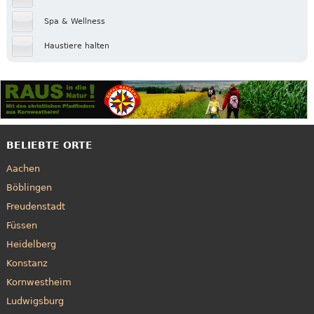
Spa & Wellness
Haustiere halten
BELIEBTE ORTE
Aachen
Böblingen
Freudenstadt
Füssen
Heidelberg
Konstanz
Kornwestheim
Ludwigsburg