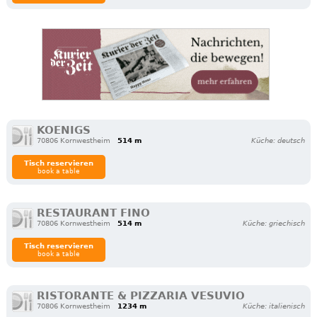
KOENIGS
70806 Kornwestheim
514 m
Küche: deutsch
Tisch reservieren
book a table
RESTAURANT FINO
70806 Kornwestheim
514 m
Küche: griechisch
Tisch reservieren
book a table
RISTORANTE & PIZZARIA VESUVIO
70806 Kornwestheim
1234 m
Küche: italienisch