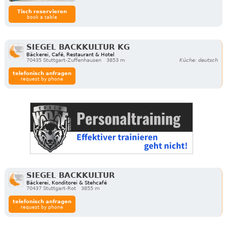
Tisch reservieren
book a table
SIEGEL BACKKULTUR KG
Bäckerei, Café, Restaurant & Hotel
70435 Stuttgart-Zuffenhausen
3853 m
Küche: deutsch
telefonisch anfragen
request by phone
SIEGEL BACKKULTUR
Bäckerei, Konditorei & Stehcafé
70437 Stuttgart-Rot
3855 m
telefonisch anfragen
request by phone