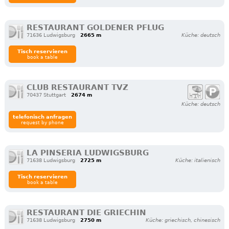
RESTAURANT GOLDENER PFLUG
71636 Ludwigsburg
2665 m
Küche: deutsch
Tisch reservieren
book a table
CLUB RESTAURANT TVZ
70437 Stuttgart
2674 m
Küche: deutsch
telefonisch anfragen
request by phone
LA PINSERIA LUDWIGSBURG
71638 Ludwigsburg
2725 m
Küche: italienisch
Tisch reservieren
book a table
RESTAURANT DIE GRIECHIN
71638 Ludwigsburg
2750 m
Küche: griechisch, chinesisch