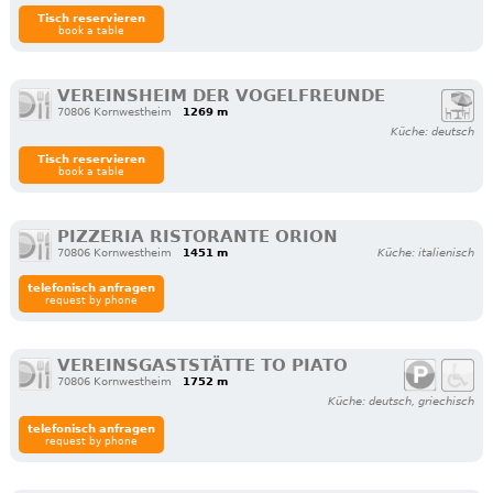
Tisch reservieren
book a table
VEREINSHEIM DER VOGELFREUNDE
70806 Kornwestheim
1269 m
Küche: deutsch
Tisch reservieren
book a table
PIZZERIA RISTORANTE ORION
70806 Kornwestheim
1451 m
Küche: italienisch
telefonisch anfragen
request by phone
VEREINSGASTSTÄTTE TO PIATO
70806 Kornwestheim
1752 m
Küche: deutsch, griechisch
telefonisch anfragen
request by phone