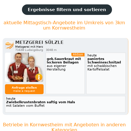
Ergebnisse filtern und sortieren
aktuelle Mittagstisch-Angebote im Umkreis von 3km
um Kornwestheim
METZGEREI SÜLZLE
Metzgerei mit Herz
71638 Ludwigsburg
3048 m
Aktion
heute
gek.Sauerkraut mit
paniertes
leckeren Beilagen
Schweineschnitzel
aus eigener
mit schwäbischen
Herstellung
Kartoffelsalat
Anfrage stellen
make a request
heute
Zwiebelkrustenbraten saftig vom Hals
mit Salaten vom Buffet
Betriebe in Kornwestheim mit Angeboten in anderen
Kategorien