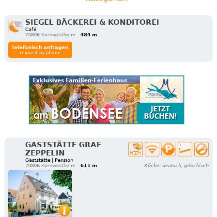
SIEGEL BÄCKEREI & KONDITOREI
Café
70806 Kornwestheim
484 m
telefonisch anfragen
request by phone
GASTSTÄTTE GRAF
ZEPPELIN
Gäststätte | Pension
70806 Kornwestheim
611 m
Küche: deutsch, griechisch