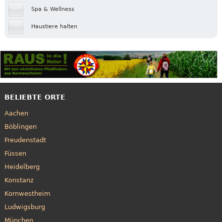
Spa & Wellness
Haustiere halten
BELIEBTE ORTE
Aachen
Böblingen
Freudenstadt
Füssen
Heidelberg
Konstanz
Kornwestheim
Ludwigsburg
München