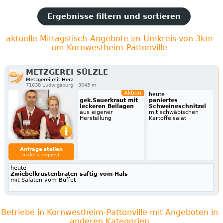
Ergebnisse filtern und sortieren
aktuelle Mittagstisch-Angebote im Umkreis von 3km
um Kornwestheim-Pattonville
METZGEREI SÜLZLE
Metzgerei mit Herz
71638 Ludwigsburg
3045 m
Aktion
heute
gek.Sauerkraut mit
paniertes
leckeren Beilagen
Schweineschnitzel
aus eigener
mit schwäbischen
Herstellung
Kartoffelsalat
Anfrage stellen
make a request
heute
Zwiebelkrustenbraten saftig vom Hals
mit Salaten vom Buffet
Betriebe in Kornwestheim-Pattonville mit Angeboten in
anderen Kategorien