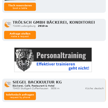
Tisch reservieren
book a table
TRÖLSCH GMBH BÄCKEREI, KONDITOREI
71638 Ludwigsburg
2910 m
Anfrage stellen
make a request
SIEGEL BACKKULTUR KG
Bäckerei, Café, Restaurant & Hotel
70435 Stuttgart-Zuffenhausen
3856 m
Küche: deutsch
telefonisch anfragen
request by phone