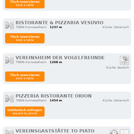
Tisch reservieren
book a table
RISTORANTE & PIZZARIA VESUVIO
70806 Kornwestheim
1237 m
Küche: italienisch
Tisch reservieren
book a table
VEREINSHEIM DER VOGELFREUNDE
70806 Kornwestheim
1268 m
Küche: deutsch
Tisch reservieren
book a table
PIZZERIA RISTORANTE ORION
70806 Kornwestheim
1454 m
Küche: italienisch
telefonisch anfragen
request by phone
VEREINSGASTSTÄTTE TO PIATO