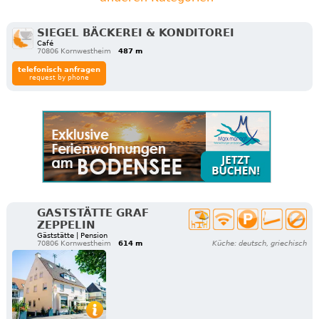
SIEGEL BÄCKEREI & KONDITOREI
Café
70806 Kornwestheim
487 m
telefonisch anfragen
request by phone
GASTSTÄTTE GRAF
ZEPPELIN
Gäststätte | Pension
70806 Kornwestheim
614 m
Küche: deutsch, griechisch