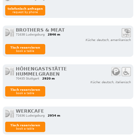
telefonisch anfragen
request by phone
BROTHERS & MEAT
71638 Ludwigsburg
2846 m
Küche: deutsch, amerikanisch
Tisch reservieren
book a table
HÖHENGASTSTÄTTE
HUMMELGRABEN
70435 Stuttgart
2920 m
Küche: deutsch, italienisch
Tisch reservieren
book a table
WERKCAFE
71636 Ludwigsburg
2954 m
Tisch reservieren
book a table