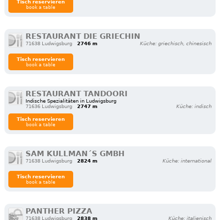
Tisch reservieren
book a table
RESTAURANT DIE GRIECHIN
71638 Ludwigsburg
2746 m
Küche: griechisch, chinesisch
Tisch reservieren
book a table
RESTAURANT TANDOORI
Indische Spezialitäten in Ludwigsburg
71636 Ludwigsburg
2747 m
Küche: indisch
Tisch reservieren
book a table
SAM KULLMAN´S GMBH
71638 Ludwigsburg
2824 m
Küche: international
Tisch reservieren
book a table
PANTHER PIZZA
71638 Ludwigsburg
2838 m
Küche: italienisch