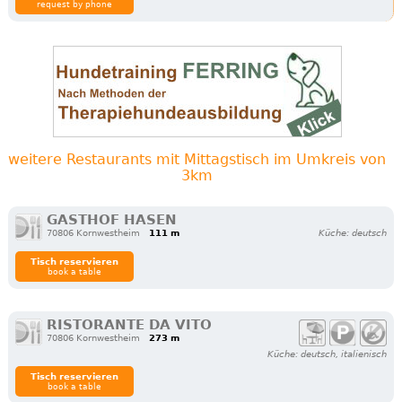
request by phone
weitere Restaurants mit Mittagstisch im Umkreis von
3km
GASTHOF HASEN
70806 Kornwestheim
111 m
Küche: deutsch
Tisch reservieren
book a table
RISTORANTE DA VITO
70806 Kornwestheim
273 m
Küche: deutsch, italienisch
Tisch reservieren
book a table