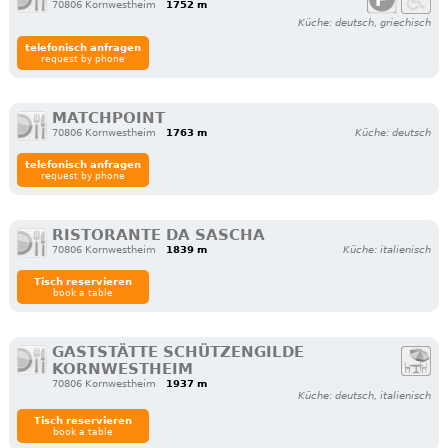
70806 Kornwestheim
1752 m
Küche: deutsch, griechisch
telefonisch anfragen
request by phone
MATCHPOINT
70806 Kornwestheim
1763 m
Küche: deutsch
telefonisch anfragen
request by phone
RISTORANTE DA SASCHA
70806 Kornwestheim
1839 m
Küche: italienisch
Tisch reservieren
book a table
GASTSTÄTTE SCHÜTZENGILDE
KORNWESTHEIM
70806 Kornwestheim
1937 m
Küche: deutsch, italienisch
Tisch reservieren
book a table