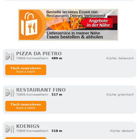
PIZZA DA PIETRO
70806 Kornwestheim
489 m
Küche: italienisch
Tisch reservieren
book a table
RESTAURANT FINO
70806 Kornwestheim
517 m
Küche: griechisch
Tisch reservieren
book a table
KOENIGS
70806 Kornwestheim
518 m
Küche: deutsch