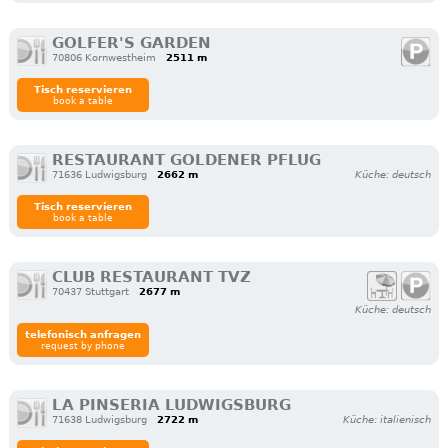
GOLFER'S GARDEN
70806 Kornwestheim
2511 m
Tisch reservieren
book a table
RESTAURANT GOLDENER PFLUG
71636 Ludwigsburg
2662 m
Küche: deutsch
Tisch reservieren
book a table
CLUB RESTAURANT TVZ
70437 Stuttgart
2677 m
Küche: deutsch
telefonisch anfragen
request by phone
LA PINSERIA LUDWIGSBURG
71638 Ludwigsburg
2722 m
Küche: italienisch