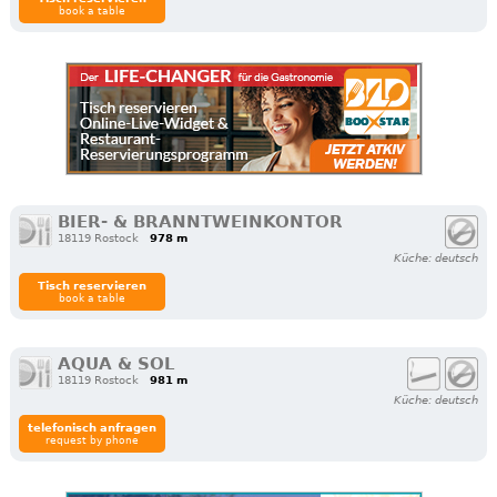
book a table
BIER- & BRANNTWEINKONTOR
18119 Rostock
978 m
Küche: deutsch
Tisch reservieren
book a table
AQUA & SOL
18119 Rostock
981 m
Küche: deutsch
telefonisch anfragen
request by phone