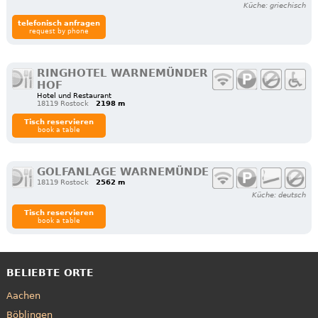
Küche: griechisch
telefonisch anfragen
request by phone
RINGHOTEL WARNEMÜNDER
HOF
Hotel und Restaurant
18119 Rostock
2198 m
Tisch reservieren
book a table
GOLFANLAGE WARNEMÜNDE
18119 Rostock
2562 m
Küche: deutsch
Tisch reservieren
book a table
BELIEBTE ORTE
Aachen
Böblingen