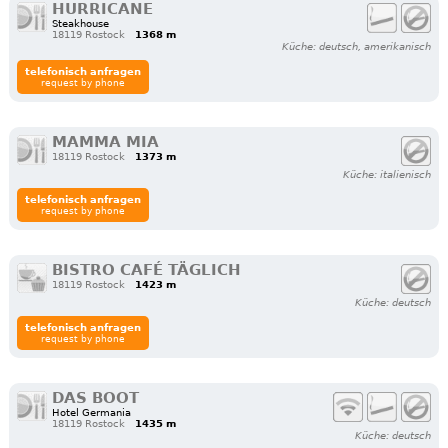
HURRICANE
Steakhouse
18119 Rostock
1368 m
Küche: deutsch, amerikanisch
telefonisch anfragen
request by phone
MAMMA MIA
18119 Rostock
1373 m
Küche: italienisch
telefonisch anfragen
request by phone
BISTRO CAFÉ TÄGLICH
18119 Rostock
1423 m
Küche: deutsch
telefonisch anfragen
request by phone
DAS BOOT
Hotel Germania
18119 Rostock
1435 m
Küche: deutsch