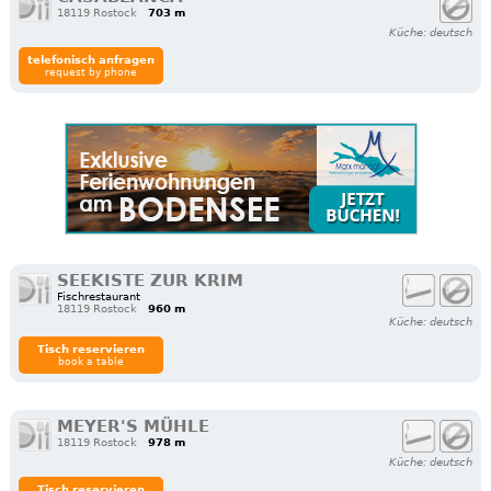
18119 Rostock
703 m
Küche: deutsch
telefonisch anfragen
request by phone
SEEKISTE ZUR KRIM
Fischrestaurant
18119 Rostock
960 m
Küche: deutsch
Tisch reservieren
book a table
MEYER'S MÜHLE
18119 Rostock
978 m
Küche: deutsch
Tisch reservieren