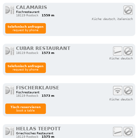
CALAMARIS
Fischrestaurant
18119 Rostock
1559 m
Küche: deutsch, italienisch
telefonisch anfragen
request by phone
CUBAR RESTAURANT
18119 Rostock
1573 m
Küche: deutsch
telefonisch anfragen
request by phone
FISCHERKLAUSE
Fischrestaurant
18119 Rostock
1573 m
Küche: deutsch
Tisch reservieren
book a table
HELLAS TEEPOTT
Griechisches Restaurant
18119 Rostock
1575 m