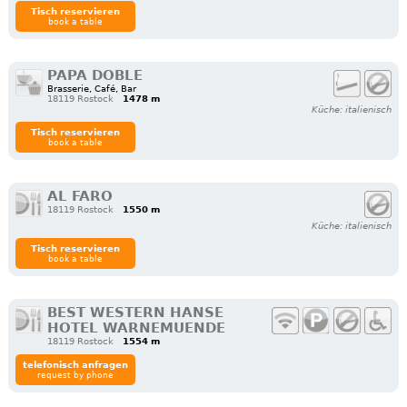
Tisch reservieren
book a table
PAPA DOBLE
Brasserie, Café, Bar
18119 Rostock
1478 m
Küche: italienisch
Tisch reservieren
book a table
AL FARO
18119 Rostock
1550 m
Küche: italienisch
Tisch reservieren
book a table
BEST WESTERN HANSE
HOTEL WARNEMUENDE
18119 Rostock
1554 m
telefonisch anfragen
request by phone