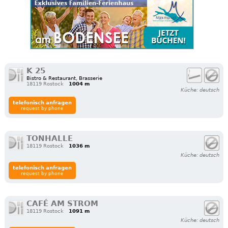
K 25
Bistro & Restaurant, Brasserie
18119 Rostock
1004 m
Küche: deutsch
telefonisch anfragen
request by phone
TONHALLE
18119 Rostock
1036 m
Küche: deutsch
telefonisch anfragen
request by phone
CAFÉ AM STROM
18119 Rostock
1091 m
Küche: deutsch