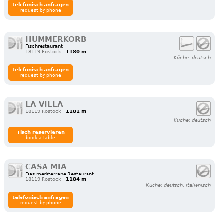
telefonisch anfragen
request by phone
HUMMERKORB
Fischrestaurant
18119 Rostock
1180 m
Küche: deutsch
telefonisch anfragen
request by phone
LA VILLA
18119 Rostock
1181 m
Küche: deutsch
Tisch reservieren
book a table
CASA MIA
Das mediterrane Restaurant
18119 Rostock
1184 m
Küche: deutsch, italienisch
telefonisch anfragen
request by phone