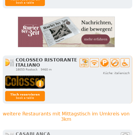
book a table
COLOSSEO RISTORANTE
ITALIANO
18055 Rostock
9460 m
Küche: italienisch
Tisch reservieren
book a table
weitere Restaurants mit Mittagstisch im Umkreis von
3km
CASABLANCA