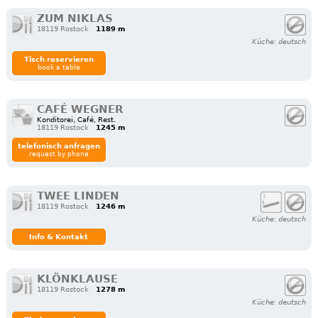
ZUM NIKLAS
18119 Rostock
1189 m
Küche: deutsch
Tisch reservieren
book a table
CAFÉ WEGNER
Konditorei, Café, Rest.
18119 Rostock
1245 m
telefonisch anfragen
request by phone
TWEE LINDEN
18119 Rostock
1246 m
Küche: deutsch
Info & Kontakt
KLÖNKLAUSE
18119 Rostock
1278 m
Küche: deutsch