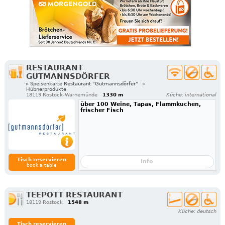
RESTAURANT
GUTMANNSDÖRFER
▹ Speisenkarte Restaurant "Gutmannsdörfer"
▹
Hübnerprodukte
18119 Rostock-Warnemünde
1330 m
Küche: international
über 100 Weine, Tapas, Flammkuchen,
frischer Fisch
Tisch reservieren
Info
book a table
TEEPOTT RESTAURANT
18119 Rostock
1548 m
Küche: deutsch
Tisch reservieren