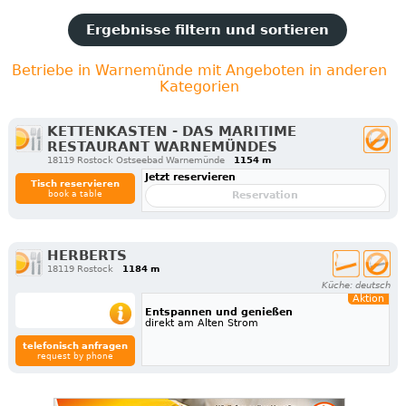
Ergebnisse filtern und sortieren
Betriebe in Warnemünde mit Angeboten in anderen
Kategorien
KETTENKASTEN - DAS MARITIME
RESTAURANT WARNEMÜNDES
18119 Rostock Ostseebad Warnemünde
1154 m
Jetzt reservieren
Tisch reservieren
book a table
Reservation
HERBERTS
18119 Rostock
1184 m
Küche: deutsch
Aktion
Entspannen und genießen
direkt am Alten Strom
telefonisch anfragen
request by phone