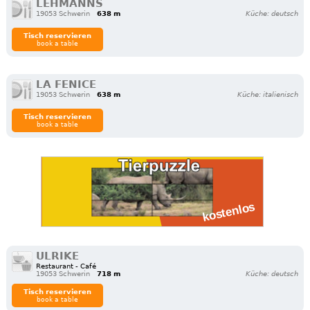
LEHMANNS
19053 Schwerin
638 m
Küche: deutsch
Tisch reservieren
book a table
LA FENICE
19053 Schwerin
638 m
Küche: italienisch
Tisch reservieren
book a table
ULRIKE
Restaurant - Café
19053 Schwerin
718 m
Küche: deutsch
Tisch reservieren
book a table