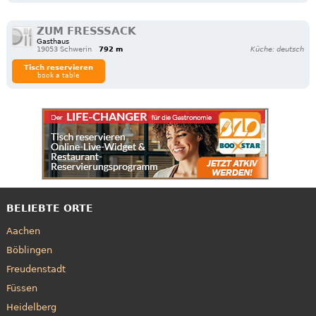
ZUM FRESSSACK
Gasthaus
19053 Schwerin
792 m
Küche: deutsch
Tisch reservieren
book a table
BELIEBTE ORTE
Aachen
Böblingen
Freudenstadt
Füssen
Heidelberg