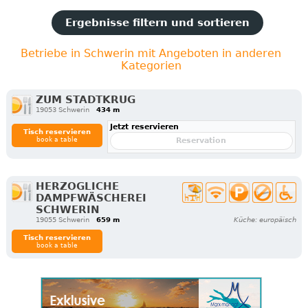
Ergebnisse filtern und sortieren
Betriebe in Schwerin mit Angeboten in anderen
Kategorien
ZUM STADTKRUG
19053 Schwerin
434 m
Jetzt reservieren
Tisch reservieren
book a table
Reservation
HERZOGLICHE
DAMPFWÄSCHEREI
SCHWERIN
19055 Schwerin
659 m
Küche: europäisch
Tisch reservieren
book a table