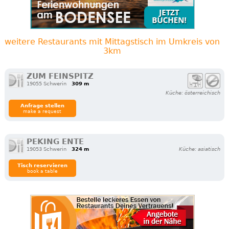
weitere Restaurants mit Mittagstisch im Umkreis von
3km
ZUM FEINSPITZ
19055 Schwerin
309 m
Küche: österreichisch
Anfrage stellen
make a request
PEKING ENTE
19053 Schwerin
324 m
Küche: asiatisch
Tisch reservieren
book a table