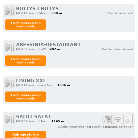
BOLLYS CHILLYS
60311 Frankfurt/Main
859 m
Küche: asiatisch
Tisch reservieren
book a table
ABESSINIA-RESTAURANT
60316 Frankfurt a/M
902 m
Küche: international
Tisch reservieren
book a table
LIVING XXL
60311 Frankfurt am Main
1036 m
Tisch reservieren
book a table
SALUT SALAT
60316 Frankfurt Main
1145 m
Küche: gesundes Fast Food Restaurant, Salat Bar
Anfrage stellen
make a request