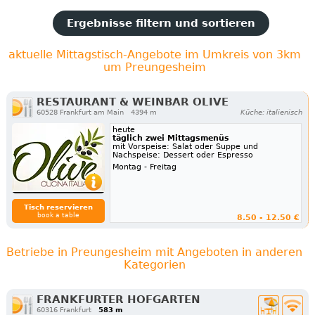
Ergebnisse filtern und sortieren
aktuelle Mittagstisch-Angebote im Umkreis von 3km
um Preungesheim
RESTAURANT & WEINBAR OLIVE
60528 Frankfurt am Main
4394 m
Küche: italienisch
heute
täglich zwei Mittagsmenüs
mit Vorspeise: Salat oder Suppe und
Nachspeise: Dessert oder Espresso
Montag - Freitag
Tisch reservieren
book a table
8.50 - 12.50 €
Betriebe in Preungesheim mit Angeboten in anderen
Kategorien
FRANKFURTER HOFGARTEN
60316 Frankfurt
583 m