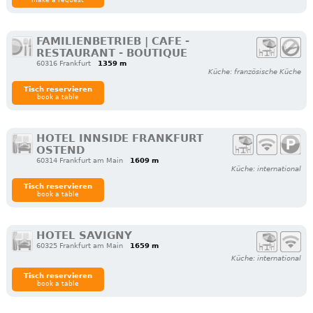
FAMILIENBETRIEB | CAFE -
RESTAURANT - BOUTIQUE
60316 Frankfurt
1359 m
Küche: französische Küche
Tisch reservieren
book a table
HOTEL INNSIDE FRANKFURT
OSTEND
60314 Frankfurt am Main
1609 m
Küche: international
Tisch reservieren
book a table
HOTEL SAVIGNY
60325 Frankfurt am Main
1659 m
Küche: international
Tisch reservieren
book a table