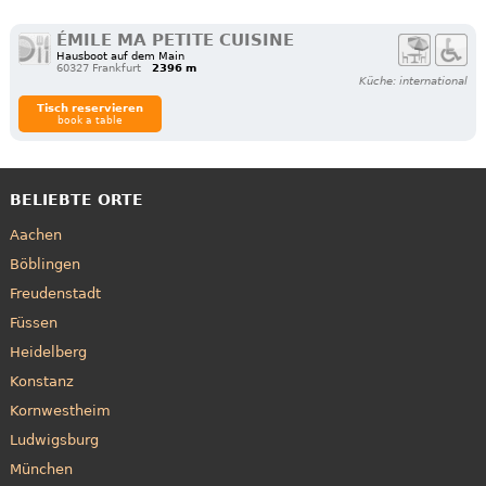
ÉMILE MA PETITE CUISINE
Hausboot auf dem Main
60327 Frankfurt
2396 m
Küche: international
Tisch reservieren
book a table
BELIEBTE ORTE
Aachen
Böblingen
Freudenstadt
Füssen
Heidelberg
Konstanz
Kornwestheim
Ludwigsburg
München