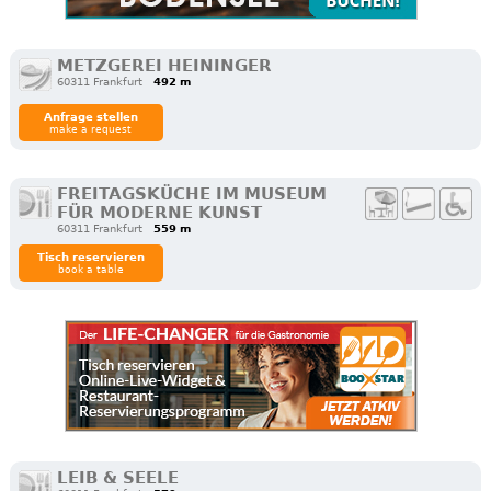
METZGEREI HEININGER
60311 Frankfurt
492 m
Anfrage stellen
make a request
FREITAGSKÜCHE IM MUSEUM
FÜR MODERNE KUNST
60311 Frankfurt
559 m
Tisch reservieren
book a table
LEIB & SEELE