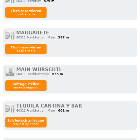
60311 Frankfurt
579 m
Tisch reservieren
book a table
MARGARETE
60311 Frankfurt am Main
587 m
Tisch reservieren
book a table
MAIN WÜRSCHTL
60311 Frankfurt/Main
655 m
Anfrage stellen
make a request
TEQUILA CANTINA Y BAR
60311 Frankfurt am Main
661 m
telefonisch anfragen
request by phone