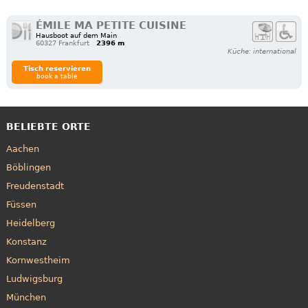
ÉMILE MA PETITE CUISINE
Hausboot auf dem Main
60327 Frankfurt
2396 m
Küche: international
Tisch reservieren
book a table
BELIEBTE ORTE
Aachen
Böblingen
Freudenstadt
Füssen
Heidelberg
Konstanz
Kornwestheim
Ludwigsburg
München