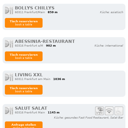
BOLLYS CHILLYS
60311 Frankfurt/Main
859 m
Küche: asiatisch
Tisch reservieren
book a table
ABESSINIA-RESTAURANT
60316 Frankfurt a/M
902 m
Küche: international
Tisch reservieren
book a table
LIVING XXL
60311 Frankfurt am Main
1036 m
Tisch reservieren
book a table
SALUT SALAT
60316 Frankfurt Main
1145 m
Küche: gesundes Fast Food Restaurant, Salat Bar
Anfrage stellen
make a request