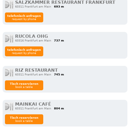
SALZKAMMER RESTAURANT FRANKFURT
60311 Frankfurt am Main
693 m
telefonisch anfragen
request by phone
RUCOLA OHG
60316 Frankfurt am Main
737 m
telefonisch anfragen
request by phone
RIZ RESTAURANT
60311 Frankfurt am Main
745 m
Tisch reservieren
book a table
MAINKAI CAFÉ
60311 Frankfurt am Main
804 m
Tisch reservieren
book a table