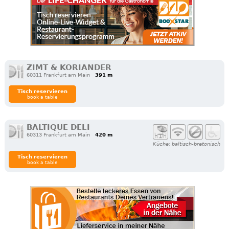
ZIMT & KORIANDER
60311 Frankfurt am Main
391 m
Tisch reservieren
book a table
BALTIQUE DELI
60313 Frankfurt am Main
420 m
Küche: baltisch-bretonisch
Tisch reservieren
book a table