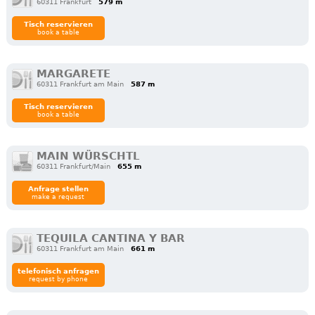
60311 Frankfurt
579 m
Tisch reservieren
book a table
MARGARETE
60311 Frankfurt am Main
587 m
Tisch reservieren
book a table
MAIN WÜRSCHTL
60311 Frankfurt/Main
655 m
Anfrage stellen
make a request
TEQUILA CANTINA Y BAR
60311 Frankfurt am Main
661 m
telefonisch anfragen
request by phone