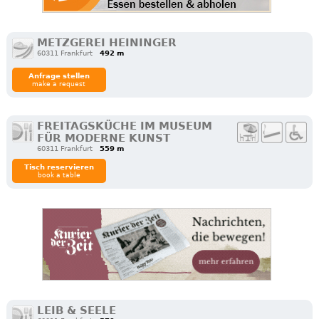
METZGEREI HEININGER
60311 Frankfurt
492 m
Anfrage stellen
make a request
FREITAGSKÜCHE IM MUSEUM
FÜR MODERNE KUNST
60311 Frankfurt
559 m
Tisch reservieren
book a table
LEIB & SEELE