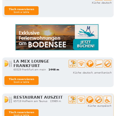
Küche: deutsch
Tisch reservieren
book a table
LA MEX LOUNGE
FRANKFURT
60329 Frankfurt am main
1448 m
Küche: deutsch, amerikanisch
Tisch reservieren
book a table
RESTAURANT AUSZEIT
65719 Hofheim am Taunus
15989 m
Küche: europäisch
Tisch reservieren
book a table