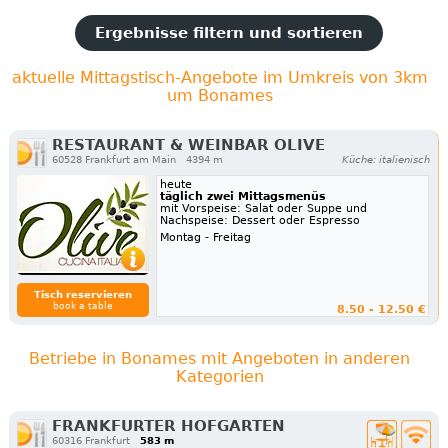
Ergebnisse filtern und sortieren
aktuelle Mittagstisch-Angebote im Umkreis von 3km
um Bonames
RESTAURANT & WEINBAR OLIVE
60528 Frankfurt am Main
4394 m
Küche: italienisch
heute
täglich zwei Mittagsmenüs
mit Vorspeise: Salat oder Suppe und
Nachspeise: Dessert oder Espresso
Montag - Freitag
Tisch reservieren
book a table
8.50 - 12.50 €
Betriebe in Bonames mit Angeboten in anderen
Kategorien
FRANKFURTER HOFGARTEN
60316 Frankfurt
583 m