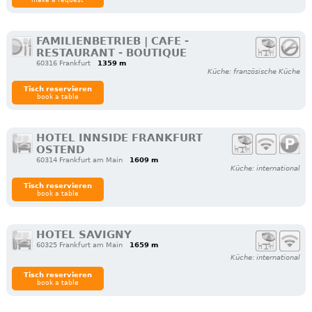
FAMILIENBETRIEB | CAFE -
RESTAURANT - BOUTIQUE
60316 Frankfurt
1359 m
Küche: französische Küche
Tisch reservieren
book a table
HOTEL INNSIDE FRANKFURT
OSTEND
60314 Frankfurt am Main
1609 m
Küche: international
Tisch reservieren
book a table
HOTEL SAVIGNY
60325 Frankfurt am Main
1659 m
Küche: international
Tisch reservieren
book a table