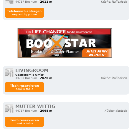
44787 Bochum
2011 m
Küche: italienisch
telefonisch anfragen
request by phone
LIVINGROOM
Gastronomie GmbH
44787 Bochum
2026 m
Küche: italienisch
Tisch reservieren
book a table
MUTTER WITTIG
44787 Bochum
2068 m
Küche: deutsch
Tisch reservieren
book a table