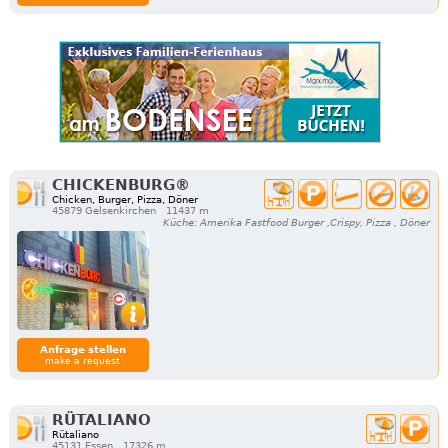
CHICKENBURG®
Chicken, Burger, Pizza, Döner
45879 Gelsenkirchen
11437 m
Küche: Amerika Fastfood Burger ,Crispy, Pizza , Döner
Anfrage stellen
make a request
RÜTALIANO
Rütaliano
45131 Essen
17326 m