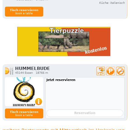
Küche: italienisch
Tisch reservieren
book a table
HUMMELBUDE
45144 Essen
18766 m
Jetzt reservieren
Tisch reservieren
Reservation
book a table