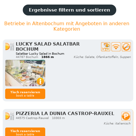
Ergebnisse filtern und sortieren
Betriebe in Altenbochum mit Angeboten in anderen
Kategorien
LUCKY SALAD SALATBAR
BOCHUM
Salatbar Lucky Salad in Bochum
44787 Bochum
1866 m
Küche: Salate, Ofenkartoffeln, Suppen
Tisch reservieren
book a table
PIZZERIA LA DUNIA CASTROP-RAUXEL
44575 Castrop-Rauxel
10303 m
Küche: italienisch
Tisch reservieren
book a table