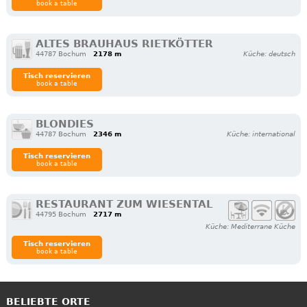
book a table
ALTES BRAUHAUS RIETKÖTTER
44787 Bochum
2178 m
Küche: deutsch
Tisch reservieren
book a table
BLONDIES
44787 Bochum
2346 m
Küche: international
Tisch reservieren
book a table
RESTAURANT ZUM WIESENTAL
44795 Bochum
2717 m
Küche: Mediterrane Küche
Tisch reservieren
book a table
BELIEBTE ORTE