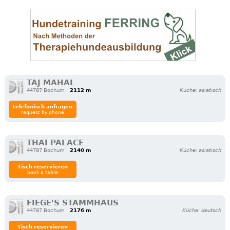
TAJ MAHAL
44787 Bochum
2112 m
Küche: asiatisch
telefonisch anfragen
request by phone
THAI PALACE
44787 Bochum
2140 m
Küche: asiatisch
Tisch reservieren
book a table
FIEGE'S STAMMHAUS
44787 Bochum
2176 m
Küche: deutsch
Tisch reservieren