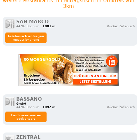
weitere Restaurants mit Mittagstisch im Umkreis von
3km
SAN MARCO
44787 Bochum
1881 m
Küche: italienisch
telefonisch anfragen
request by phone
BASSANO
GmbH
44787 Bochum
1992 m
Küche: italienisch
Tisch reservieren
book a table
ZENTRAL