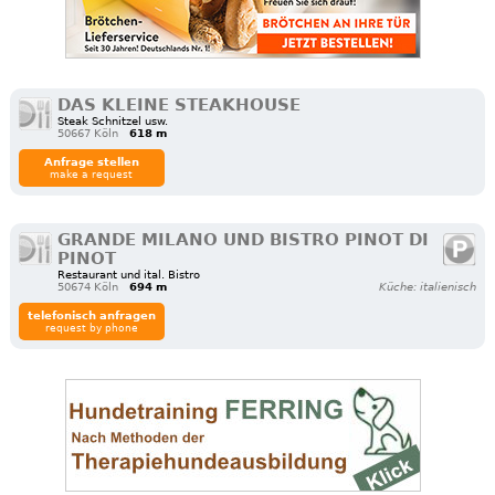
DAS KLEINE STEAKHOUSE
Steak Schnitzel usw.
50667 Köln
618 m
Anfrage stellen
make a request
GRANDE MILANO UND BISTRO PINOT DI
PINOT
Restaurant und ital. Bistro
50674 Köln
694 m
Küche: italienisch
telefonisch anfragen
request by phone