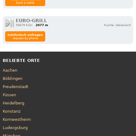
book a table
EURO-GRILL
50679 Köln
2077 m
Küche: italienisch
telefonisch anfragen
request by phone
BELIEBTE ORTE
Aachen
Böblingen
Freudenstadt
Füssen
Heidelberg
Konstanz
Kornwestheim
Ludwigsburg
München