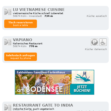
LU VIETNAMESE CUISINE
vietnamesische Küche schnell zubereitet
50674 Köln - Innenstadt
734 m
Küche: asiatisch
Tisch reservieren
book a table
VAPIANO
Italienisches Restaurant
50674 Köln
770 m
Küche: italienisch
telefonisch anfragen
request by phone
RESTAURANT GATE TO INDIA
indische Küche, auch vegetarisch