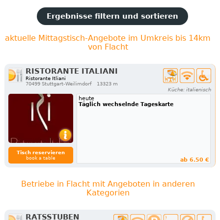
Ergebnisse filtern und sortieren
aktuelle Mittagstisch-Angebote im Umkreis bis 14km
von Flacht
RISTORANTE ITALIANI
Ristorante Itliani
70499 Stuttgart-Weilimdorf
13323 m
Küche: italienisch
heute
Täglich wechselnde Tageskarte
Tisch reservieren
book a table
ab 6.50 €
Betriebe in Flacht mit Angeboten in anderen
Kategorien
RATSSTUBEN