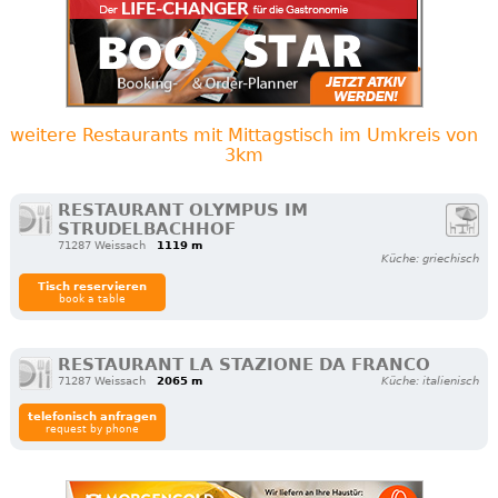
weitere Restaurants mit Mittagstisch im Umkreis von
3km
RESTAURANT OLYMPUS IM
STRUDELBACHHOF
71287 Weissach
1119 m
Küche: griechisch
Tisch reservieren
book a table
RESTAURANT LA STAZIONE DA FRANCO
71287 Weissach
2065 m
Küche: italienisch
telefonisch anfragen
request by phone