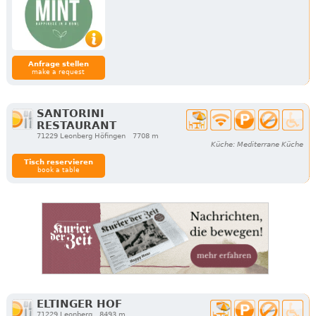
Anfrage stellen
make a request
SANTORINI
RESTAURANT
71229 Leonberg Höfingen
7708 m
Küche: Mediterrane Küche
Tisch reservieren
book a table
ELTINGER HOF
71229 Leonberg
8493 m