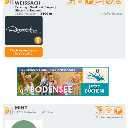
WEISSACH
Catering | SlowFood | Vegan |
Glutenfrei Regional
71287 Weissach
1800 m
Küche: deutsch
Tisch reservieren
book a table
MINT
71277 Rutesheim
4197 m
Küche: vegetarisch