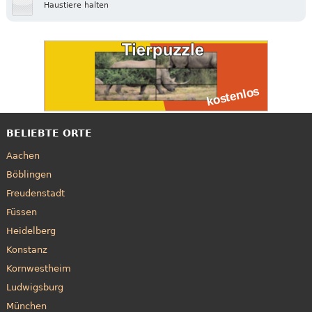
Haustiere halten
BELIEBTE ORTE
Aachen
Böblingen
Freudenstadt
Füssen
Heidelberg
Konstanz
Kornwestheim
Ludwigsburg
München