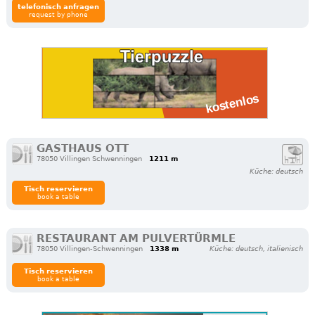
telefonisch anfragen
request by phone
GASTHAUS OTT
78050 Villingen Schwenningen
1211 m
Küche: deutsch
Tisch reservieren
book a table
RESTAURANT AM PULVERTÜRMLE
78050 Villingen-Schwenningen
1338 m
Küche: deutsch, italienisch
Tisch reservieren
book a table