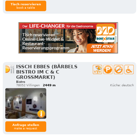
Tisch reservieren
book a table
ISSCH EBBES (BÄRBELS
BISTRO IM C & C
GROSSMARKT)
Bistro
78052 Villingen
2449 m
Küche: deutsch
Anfrage stellen
make a request