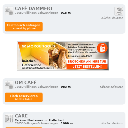
CAFÉ DAMMERT
78050 Villingen-Schwenningen
915 m
Küche: deutsch
telefonisch anfragen
request by phone
OM CAFÉ
78050 Villingen-Schwenningen
983 m
Küche: asiatisch
Tisch reservieren
book a table
CARE
Café und Restaurant im Hallenbad
78050 Villingen-Schwenningen
1099 m
Küche: deutsch