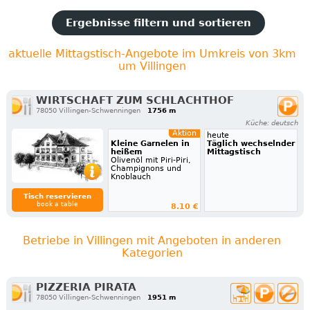
Ergebnisse filtern und sortieren
aktuelle Mittagstisch-Angebote im Umkreis von 3km
um Villingen
WIRTSCHAFT ZUM SCHLACHTHOF
78050 Villingen-Schwenningen
1756 m
Küche: deutsch
Aktion
heute
Kleine Garnelen in
Täglich wechselnder
heißem
Mittagstisch
Olivenöl mit Piri-Piri,
Champignons und
Knoblauch
Tisch reservieren
book a table
8.10 €
Betriebe in Villingen mit Angeboten in anderen
Kategorien
PIZZERIA PIRATA
78050 Villingen-Schwenningen
1951 m