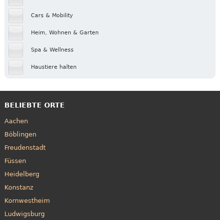
Cars & Mobility
Heim, Wohnen & Garten
Spa & Wellness
Haustiere halten
BELIEBTE ORTE
Aachen
Böblingen
Freudenstadt
Füssen
Heidelberg
Konstanz
Kornwestheim
Ludwigsburg