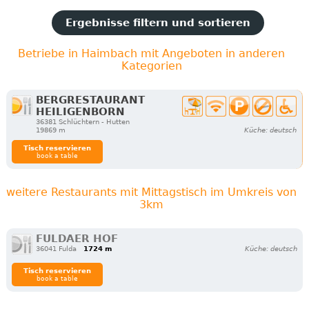
Ergebnisse filtern und sortieren
Betriebe in Haimbach mit Angeboten in anderen
Kategorien
BERGRESTAURANT
HEILIGENBORN
36381 Schlüchtern - Hutten
19869 m
Küche: deutsch
Tisch reservieren
book a table
weitere Restaurants mit Mittagstisch im Umkreis von
3km
FULDAER HOF
36041 Fulda
1724 m
Küche: deutsch
Tisch reservieren
book a table