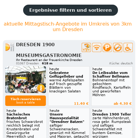
Ergebnisse filtern und sortieren
aktuelle Mittagstisch-Angebote im Umkreis von 3km
um Dresden
DRESDEN 1900
MUSEUMSGASTRONOMIE
Ihr Restaurant an der Frauenkirche Dresden
01067 Dresden
618 m
Küche: deutsch
heute
heute
Gebratene
De Leibsubbe vom
Geflügelleber und
Schaffner Bellmann
warme Apfelspalten
Bohneneintopf mit
auf frisch gezupfte
gekochtem
Blättern von
Rindfleisch, Kartoffeln
knackigen Salaten
und gewürfelten
Möhren
Tisch reservieren
book a table
11.40 €
ab 4.30 €
heute
heute
heute
Sächsisches
Unsere
Dresden 1900 Teller
Bratenbrot
Hausspezialität
zarte Hähnchenbrust,
frisches Schwarzbrot
"Dresdner Batzen"
rosa gebr. Rumpsteak
reichlich belegt mit
saftiger
und saftiges
Krustenbraten und
Schweinenacken,
Schweinefilet mit
Gewürzgurke
gewrüzt mit Kümmel
buntem Gemüse,
Meerrettich und
und Majoran, getaucht
würzigen