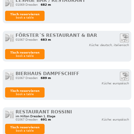
LESAGE BAR / RESTAURANT
01069 Dresden
682 m
Tisch reservieren
book a table
FÖRSTER´S RESTAURANT & BAR
01067 Dresden
683 m
Küche: deutsch, italienisch
Tisch reservieren
book a table
BIERHAUS DAMPFSCHIFF
01067 Dresden
689 m
Küche: europäisch
Tisch reservieren
book a table
RESTAURANT ROSSINI
im Hilton Dresden 1. Etage
01067 Dresden
691 m
Küche: europäisch
Tisch reservieren
book a table