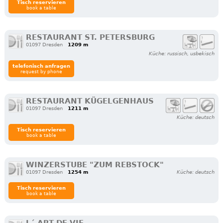
Tisch reservieren
book a table
RESTAURANT ST. PETERSBURG
01097 Dresden
1209 m
Küche: russisch, usbekisch
telefonisch anfragen
request by phone
RESTAURANT KÜGELGENHAUS
01097 Dresden
1211 m
Küche: deutsch
Tisch reservieren
book a table
WINZERSTUBE "ZUM REBSTOCK"
01097 Dresden
1254 m
Küche: deutsch
Tisch reservieren
book a table