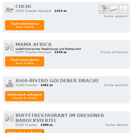
CUCHI
01097 Dresden Neustadt
1425 m
Küche: asiatisch
Tisch reservieren
book a table
MAMA AFRICA
südafrikanisches Steakhouse und Restaurant
01097 Dresden Neustadt
1434 m
Küche: afrikanisch
Tisch reservieren
book a table
ASIA-BISTRO GOLDENER DRACHE
01069 Dresden
1461 m
Küche: asiatisch
telefonisch anfragen
request by phone
BUFFETRESTAURANT IM DRESDNER
BAROCKVIERTEL
01097 Dresden
1469 m
Küche: deutsch
telefonisch anfragen