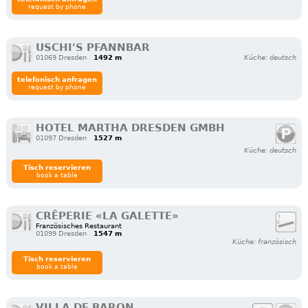
request by phone
USCHI'S PFANNBAR
01069 Dresden
1492 m
Küche: deutsch
telefonisch anfragen
request by phone
HOTEL MARTHA DRESDEN GMBH
01097 Dresden
1527 m
Küche: deutsch
Tisch reservieren
book a table
CRÊPERIE «LA GALETTE»
Französisches Restaurant
01099 Dresden
1547 m
Küche: französisch
Tisch reservieren
book a table
VILLA DE BARON