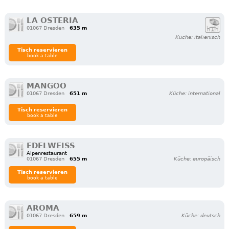
LA OSTERIA
01067 Dresden
635 m
Küche: italienisch
Tisch reservieren
book a table
MANGOO
01067 Dresden
651 m
Küche: international
Tisch reservieren
book a table
EDELWEISS
Alpenrestaurant
01067 Dresden
655 m
Küche: europäisch
Tisch reservieren
book a table
AROMA
01067 Dresden
659 m
Küche: deutsch