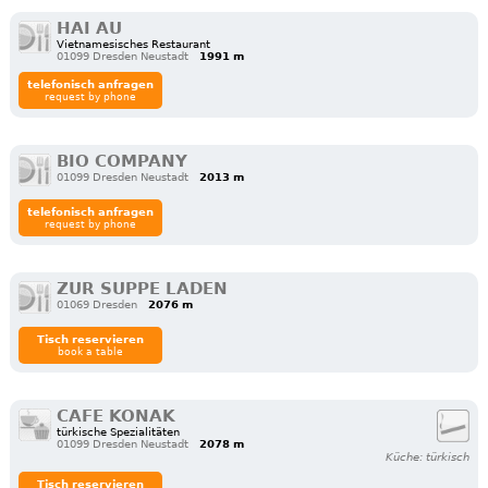
HAI AU
Vietnamesisches Restaurant
01099 Dresden Neustadt
1991 m
telefonisch anfragen
request by phone
BIO COMPANY
01099 Dresden Neustadt
2013 m
telefonisch anfragen
request by phone
ZUR SUPPE LADEN
01069 Dresden
2076 m
Tisch reservieren
book a table
CAFE KONAK
türkische Spezialitäten
01099 Dresden Neustadt
2078 m
Küche: türkisch
Tisch reservieren