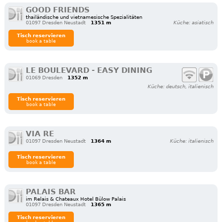
GOOD FRIENDS
thailändische und vietnamesische Spezialitäten
01097 Dresden Neustadt
1351 m
Küche: asiatisch
Tisch reservieren
book a table
LE BOULEVARD - EASY DINING
01069 Dresden
1352 m
Küche: deutsch, italienisch
Tisch reservieren
book a table
VIA RE
01097 Dresden Neustadt
1364 m
Küche: italienisch
Tisch reservieren
book a table
PALAIS BAR
im Relais & Chateaux Hotel Bülow Palais
01097 Dresden Neustadt
1365 m
Tisch reservieren