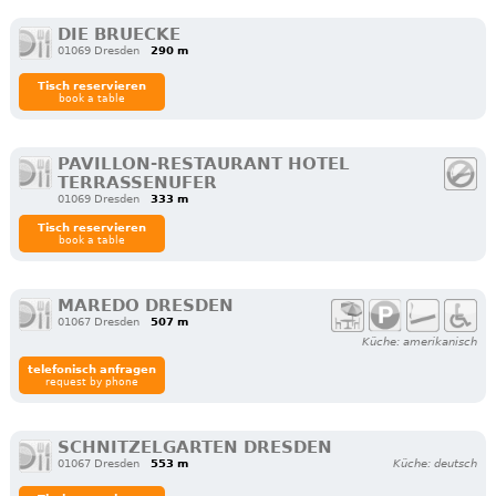
DIE BRUECKE
01069 Dresden
290 m
Tisch reservieren
book a table
PAVILLON-RESTAURANT HOTEL
TERRASSENUFER
01069 Dresden
333 m
Tisch reservieren
book a table
MAREDO DRESDEN
01067 Dresden
507 m
Küche: amerikanisch
telefonisch anfragen
request by phone
SCHNITZELGARTEN DRESDEN
01067 Dresden
553 m
Küche: deutsch