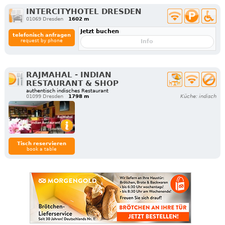
INTERCITYHOTEL DRESDEN
01069 Dresden
1602 m
Jetzt buchen
telefonisch anfragen
request by phone
Info
RAJMAHAL - INDIAN
RESTAURANT & SHOP
authentisch indisches Restaurant
01099 Dresden
1798 m
Küche: indisch
Tisch reservieren
book a table