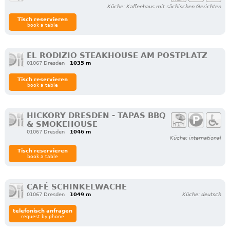
Küche: Kaffeehaus mit sächischen Gerichten
Tisch reservieren
book a table
EL RODIZIO STEAKHOUSE AM POSTPLATZ
01067 Dresden
1035 m
Tisch reservieren
book a table
HICKORY DRESDEN - TAPAS BBQ
& SMOKEHOUSE
01067 Dresden
1046 m
Küche: international
Tisch reservieren
book a table
CAFÉ SCHINKELWACHE
01067 Dresden
1049 m
Küche: deutsch
telefonisch anfragen
request by phone