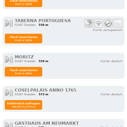
Tisch reservieren
book a table
TABERNA PORTUGUESA
01067 Dresden
556 m
Küche: portugiesisch
Tisch reservieren
book a table
MORITZ
01067 Dresden
559 m
Küche: deutsch
Tisch reservieren
book a table
COSELPALAIS ANNO 1765
01067 Dresden
573 m
Küche: deutsch
telefonisch anfragen
request by phone
GASTHAUS AM NEUMARKT