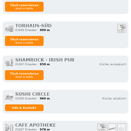
Tisch reservieren
book a table
TORHAUS-SÜD
01069 Dresden
909 m
Tisch reservieren
book a table
SHAMROCK - IRISH PUB
01067 Dresden
959 m
Küche: europäisch
Tisch reservieren
book a table
SUSHI CIRCLE
01069 Dresden
960 m
Küche: asiatisch
Info & Kontakt
CAFE APOTHEKE
01067 Dresden
978 m