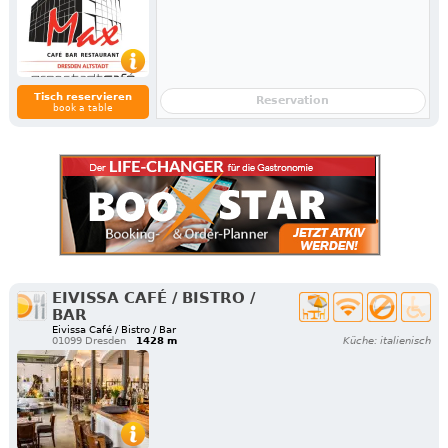
Tisch reservieren
Reservation
book a table
EIVISSA CAFÉ / BISTRO /
BAR
Eivissa Café / Bistro / Bar
01099 Dresden
1428 m
Küche: italienisch