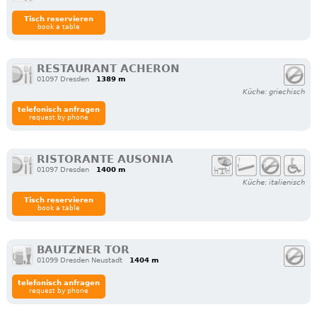
Tisch reservieren
book a table
RESTAURANT ACHERON
01097 Dresden
1389 m
Küche: griechisch
telefonisch anfragen
request by phone
RISTORANTE AUSONIA
01097 Dresden
1400 m
Küche: italienisch
Tisch reservieren
book a table
BAUTZNER TOR
01099 Dresden Neustadt
1404 m
telefonisch anfragen
request by phone