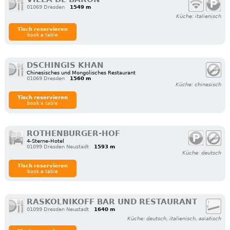
01069 Dresden
1549 m
Küche: italienisch
Tisch reservieren
book a table
DSCHINGIS KHAN
Chinesisches und Mongolisches Restaurant
01069 Dresden
1560 m
Küche: chinesisch
Tisch reservieren
book a table
ROTHENBURGER-HOF
4-Sterne-Hotel
01099 Dresden Neustadt
1593 m
Küche: deutsch
Tisch reservieren
book a table
RASKOLNIKOFF BAR UND RESTAURANT
01099 Dresden Neustadt
1640 m
Küche: deutsch, italienisch, asiatisch