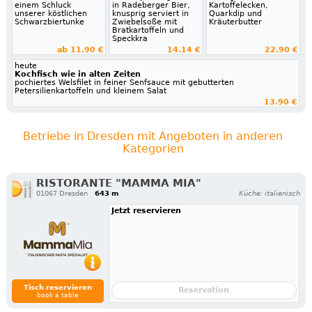
einem Schluck
in Radeberger Bier,
Kartoffelecken,
unserer köstlichen
knusprig serviert in
Quarkdip und
Schwarzbiertunke
Zwiebelsoße mit
Kräuterbutter
Bratkartoffeln und
Speckkra
ab 11.90 €
14.14 €
22.90 €
heute
Kochfisch wie in alten Zeiten
pochiertes Welsfilet in feiner Senfsauce mit gebutterten
Petersilienkartoffeln und kleinem Salat
13.90 €
Betriebe in Dresden mit Angeboten in anderen
Kategorien
RISTORANTE "MAMMA MIA"
01067 Dresden
643 m
Küche: italienisch
Jetzt reservieren
Tisch reservieren
Reservation
book a table