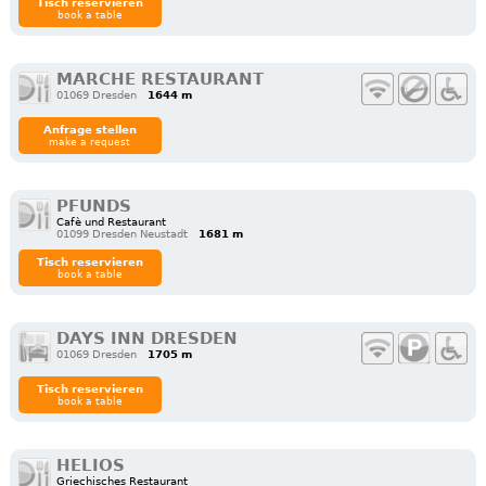
Tisch reservieren
book a table
MARCHE RESTAURANT
01069 Dresden
1644 m
Anfrage stellen
make a request
PFUNDS
Cafè und Restaurant
01099 Dresden Neustadt
1681 m
Tisch reservieren
book a table
DAYS INN DRESDEN
01069 Dresden
1705 m
Tisch reservieren
book a table
HELIOS
Griechisches Restaurant