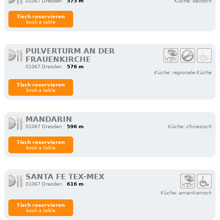
01067 Dresden
575 m
Küche: deutsch
Tisch reservieren
book a table
PULVERTURM AN DER
FRAUENKIRCHE
01067 Dresden
576 m
Küche: regionale Küche
Tisch reservieren
book a table
MANDARIN
01067 Dresden
596 m
Küche: chinesisch
Tisch reservieren
book a table
SANTA FE TEX-MEX
01067 Dresden
616 m
Küche: amerikanisch
Tisch reservieren
book a table