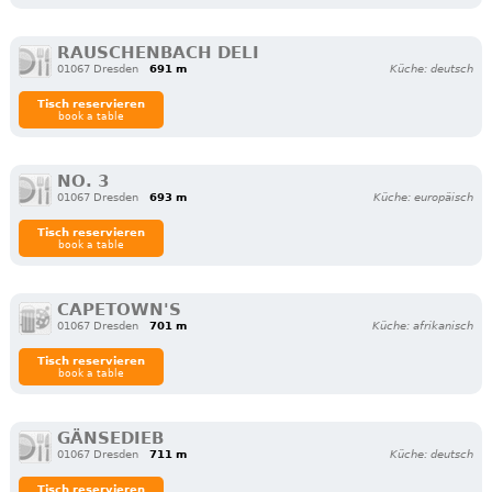
RAUSCHENBACH DELI
01067 Dresden
691 m
Küche: deutsch
Tisch reservieren
book a table
NO. 3
01067 Dresden
693 m
Küche: europäisch
Tisch reservieren
book a table
CAPETOWN'S
01067 Dresden
701 m
Küche: afrikanisch
Tisch reservieren
book a table
GÄNSEDIEB
01067 Dresden
711 m
Küche: deutsch
Tisch reservieren