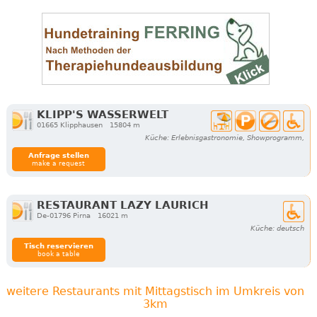
KLIPP'S WASSERWELT
01665 Klipphausen
15804 m
Küche: Erlebnisgastronomie, Showprogramm,
Anfrage stellen
make a request
RESTAURANT LAZY LAURICH
De-01796 Pirna
16021 m
Küche: deutsch
Tisch reservieren
book a table
weitere Restaurants mit Mittagstisch im Umkreis von
3km