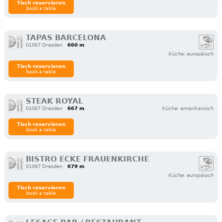
Tisch reservieren
book a table
TAPAS BARCELONA
01067 Dresden
660 m
Küche: europäisch
Tisch reservieren
book a table
STEAK ROYAL
01067 Dresden
667 m
Küche: amerikanisch
Tisch reservieren
book a table
BISTRO ECKE FRAUENKIRCHE
01067 Dresden
679 m
Küche: europäisch
Tisch reservieren
book a table