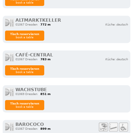
book a table
ALTMARKTKELLER
01067 Dresden
772 m
Küche: deutsch
Tisch reservieren
book a table
CAFÉ-CENTRAL
01067 Dresden
783 m
Küche: deutsch
Tisch reservieren
book a table
WACHSTUBE
01069 Dresden
851 m
Tisch reservieren
book a table
BAROCOCO
01067 Dresden
899 m