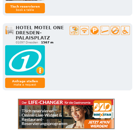
Tisch reservieren
book a table
HOTEL MOTEL ONE
DRESDEN-
PALAISPLATZ
01097 Dresden
1567 m
Anfrage stellen
make a request