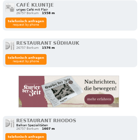
CAFÉ KLUNTJE
uriges Café mit Flair
26757 Borkum
1558 m
telefonisch anfragen
request by phone
RESTAURANT SÜDHAUK
26757 Borkum
1576 m
telefonisch anfragen
request by phone
RESTAURANT RHODOS
Balkan Spezialitäten
26757 Borkum
1607 m
telefonisch anfragen