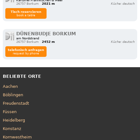
Kartoffel Pfannkuchen & Meer
26757 Borkum
2021 m
Küche: deutsch
Tisch reservieren
book a table
DÜNENBUDJE BORKUM
am Nordstrand
26757 Borkum
2452 m
Küche: deutsch
telefonisch anfragen
request by phone
BELIEBTE ORTE
Aachen
Böblingen
Freudenstadt
Füssen
Heidelberg
Konstanz
Kornwestheim