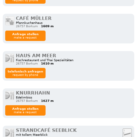
request by phone
CAFÉ MÜLLER
Pfannkuchenhaus
26757 Borkum
1609 m
Anfrage stellen
make a request
HAUS AM MEER
Fischrestaurant und Thai Spezialitäten
26757 Borkum
1610 m
telefonisch anfragen
request by phone
KNURRHAHN
Edelimbiss
26757 Borkum
1627 m
Anfrage stellen
make a request
STRANDCAFÉ SEEBLICK
mit tollem Meerblick