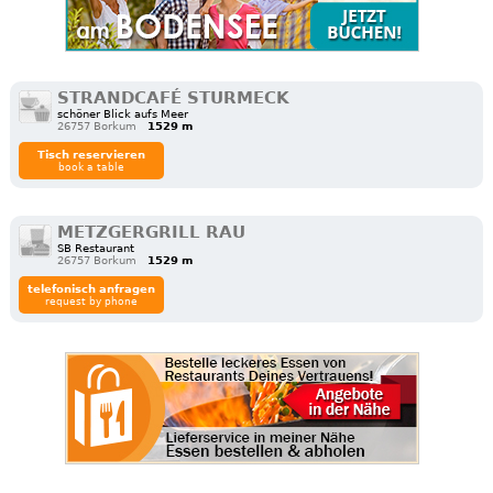
STRANDCAFÉ STURMECK
schöner Blick aufs Meer
26757 Borkum
1529 m
Tisch reservieren
book a table
METZGERGRILL RAU
SB Restaurant
26757 Borkum
1529 m
telefonisch anfragen
request by phone