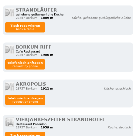
STRANDLÄUFER
gehobene gutbürgerliche Küche
26757 Borkum
1889 m
Küche: gehobene gutbürgerliche Küche
Tisch reservieren
book a table
BORKUM RIFF
Cafe Restaurant
26757 Borkum
1900 m
telefonisch anfragen
request by phone
AKROPOLIS
26757 Borkum
1911 m
Küche: griechisch
telefonisch anfragen
request by phone
VIERJAHRESZEITEN STRANDHOTEL
Restaurant Poseidon
26757 Borkum
1959 m
Küche: deutsch
Tisch reservieren