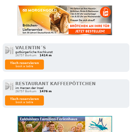
VALENTIN´S
gutbürgerliche Kochkunst
26757 Borkum
1414 m
Tisch reservieren
book a table
RESTAURANT KAFFEEPÖTTCHEN
im Herzen der Insel
26757 Borkum
1476 m
Tisch reservieren
book a table