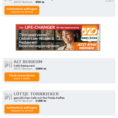
26757 Borkum
490 m
telefonisch anfragen
request by phone
ALT BORKUM
Café Restaurant
26757 Borkum
1084 m
Tisch reservieren
book a table
LÜTTJE TORNKIEKER
gemütliches Café mit Fair-Trade-Kaffee
26757 Borkum
1186 m
telefonisch anfragen
request by phone