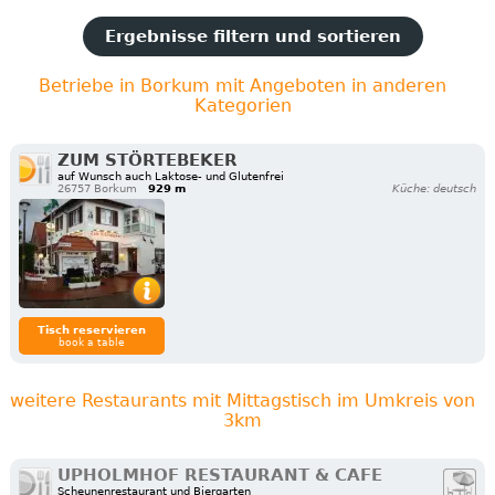
Ergebnisse filtern und sortieren
Betriebe in Borkum mit Angeboten in anderen
Kategorien
ZUM STÖRTEBEKER
auf Wunsch auch Laktose- und Glutenfrei
26757 Borkum
929 m
Küche: deutsch
Tisch reservieren
book a table
weitere Restaurants mit Mittagstisch im Umkreis von
3km
UPHOLMHOF RESTAURANT & CAFE
Scheunenrestaurant und Biergarten