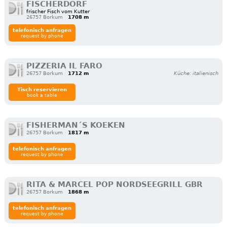
FISCHERDORF
frischer Fisch vom Kutter
26757 Borkum
1708 m
telefonisch anfragen
request by phone
PIZZERIA IL FARO
26757 Borkum
1712 m
Küche: italienisch
Tisch reservieren
book a table
FISHERMAN´S KOEKEN
26757 Borkum
1817 m
telefonisch anfragen
request by phone
RITA & MARCEL POP NORDSEEGRILL GBR
26757 Borkum
1868 m
telefonisch anfragen
request by phone