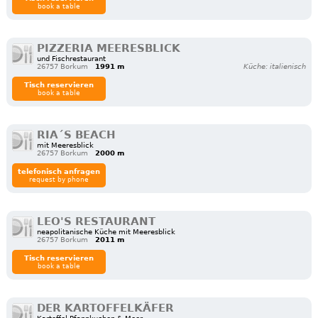
book a table
PIZZERIA MEERESBLICK
und Fischrestaurant
26757 Borkum
1991 m
Küche: italienisch
Tisch reservieren
book a table
RIA´S BEACH
mit Meeresblick
26757 Borkum
2000 m
telefonisch anfragen
request by phone
LEO'S RESTAURANT
neapolitanische Küche mit Meeresblick
26757 Borkum
2011 m
Tisch reservieren
book a table
DER KARTOFFELKÄFER