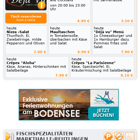
alle Cocktails
mit Sahnehaube
von 20:00 bis 23:00
Uhr
Tisch reservieren
book a table
4.90 €
3.50 €
heute
heute
heute
Nizza -Salat
Maultaschen
"Déjà vu" Menü
Thunfisch, Ei,
in Tomatensoße,
1x Cheeseburger und
Zwiebelringe, milde
überbacken mit Käse
1x Hamburger dazu
Pepperoni und Oliven
und Salat
Pommes frites und
Salat
7.00 €
6.90 €
7.90 €
heute
heute
Crêpes "Aloha"
Crêpes "La Parisienne"
Käse, Ananas, Hinterschinken mit
Käse, Speckwürfel, Ei,
Salatbeilage
Kräutermischung mit Salatbeilage
7.90 €
8.10 €
FISCHSPEZIALITÄTEN
MARKTHALLE-REUTLINGEN