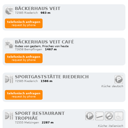
BÄCKERHAUS VEIT
72585 Riederich
983 m
telefonisch anfragen
request by phone
BÄCKERHAUS VEIT CAFÉ
Gutes von gestern, Frisches von heute
72658 Bempflingen
1467 m
telefonisch anfragen
request by phone
SPORTGASTSTÄTTE RIEDERICH
72585 Riederich
1586 m
Küche: deutsch
telefonisch anfragen
request by phone
SPORT RESTAURANT
TROPHÄE
72555 Metzingen
2287 m
Küche: italienisch