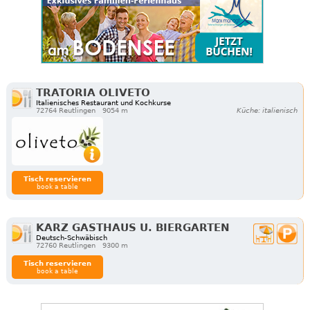
TRATORIA OLIVETO
Italienisches Restaurant und Kochkurse
72764 Reutlingen
9054 m
Küche: italienisch
Tisch reservieren
book a table
KARZ GASTHAUS U. BIERGARTEN
Deutsch-Schwäbisch
72760 Reutlingen
9300 m
Tisch reservieren
book a table