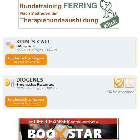
KEIM´S CAFE
Mittagstisch
72764 Reutlingen
9317 m
telefonisch anfragen
request by phone
DIOGENES
Griechisches Restaurant
72764 Reutlingen
9323 m
Küche: griechisch
telefonisch anfragen
request by phone