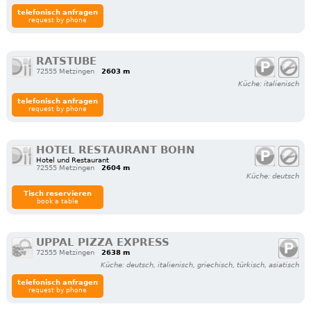
telefonisch anfragen
request by phone
RATSTUBE
72555 Metzingen
2603 m
Küche: italienisch
telefonisch anfragen
request by phone
HOTEL RESTAURANT BOHN
Hotel und Restaurant
72555 Metzingen
2604 m
Küche: deutsch
Tisch reservieren
book a table
UPPAL PIZZA EXPRESS
72555 Metzingen
2638 m
Küche: deutsch, italienisch, griechisch, türkisch, asiatisch
telefonisch anfragen
request by phone