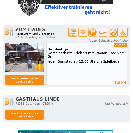
ZUM HADES
Restaurant und Biergarten
72766 Reutlingen
7328 m
Küche: Schwäbische Küche
Aktion
Bundesliga
Gemeinschafts-Erlebnis mit Stadion-Rote vom
Grill!
Jeden Samstag ab 15:00 Uhr zm Spielbeginn
Tisch reservieren
book a table
3.99 €
GASTHAUS LINDE
72581 Dettingen
7820 m
Küche: deutsch
Tisch reservieren
book a table