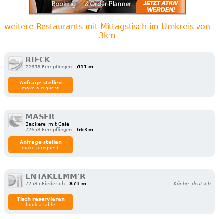
weitere Restaurants mit Mittagstisch im Umkreis von
3km
RIECK
72658 Bempflingen
611 m
Anfrage stellen
make a request
MASER
Bäckerei mit Café
72658 Bempflingen
663 m
Anfrage stellen
make a request
ENTAKLEMM'R
72585 Riederich
871 m
Küche: deutsch
Tisch reservieren
book a table