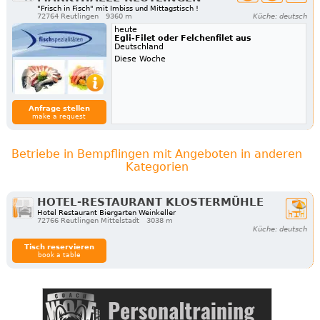
"Frisch in Fisch" mit Imbiss und Mittagstisch !
72764 Reutlingen
9360 m
Küche: deutsch
heute
Egli-Filet oder Felchenfilet aus
Deutschland
Diese Woche
Anfrage stellen
make a request
Betriebe in Bempflingen mit Angeboten in anderen
Kategorien
HOTEL-RESTAURANT KLOSTERMÜHLE
Hotel Restaurant Biergarten Weinkeller
72766 Reutlingen Mittelstadt
3038 m
Küche: deutsch
Tisch reservieren
book a table