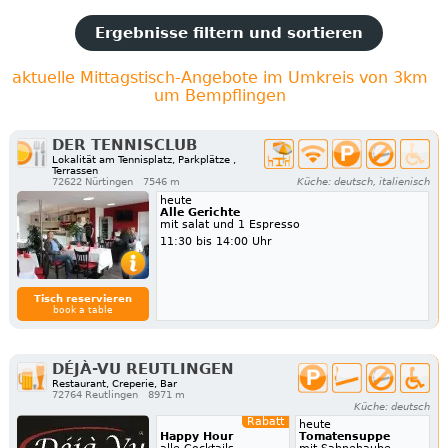
Ergebnisse filtern und sortieren
aktuelle Mittagstisch-Angebote im Umkreis von 3km
um Bempflingen
DER TENNISCLUB
Lokalität am Tennisplatz, Parkplätze ,
Terrassen
72622 Nürtingen
7546 m
Küche: deutsch, italienisch
heute
Alle Gerichte
mit salat und 1 Espresso
11:30 bis 14:00 Uhr
Tisch reservieren
book a table
DÉJÀ-VU REUTLINGEN
Restaurant, Creperie, Bar
72764 Reutlingen
8971 m
Küche: deutsch
Rabatt
heute
Happy Hour
Tomatensuppe