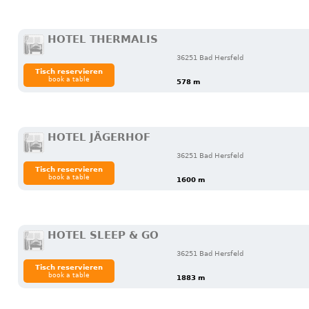
HOTEL THERMALIS
36251 Bad Hersfeld
Tisch reservieren
book a table
578 m
HOTEL JÄGERHOF
36251 Bad Hersfeld
Tisch reservieren
book a table
1600 m
HOTEL SLEEP & GO
36251 Bad Hersfeld
Tisch reservieren
book a table
1883 m