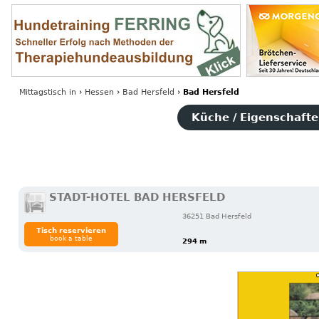
Mittagstisch
in
›
Hessen
›
Bad Hersfeld
›
Bad Hersfeld
Küche / Eigenschaften
STADT-HOTEL BAD HERSFELD
36251 Bad Hersfeld
Tisch reservieren
book a table
294 m