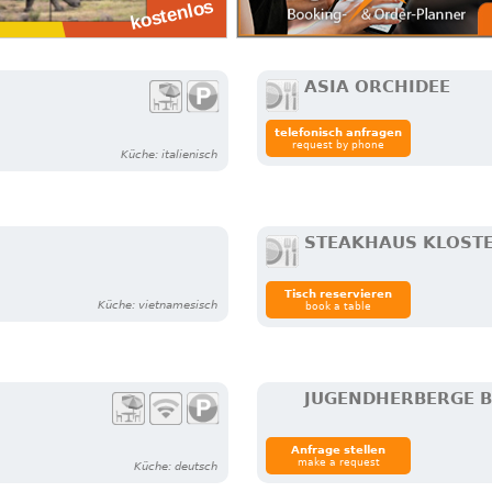
ASIA ORCHIDEE
telefonisch anfragen
request by phone
Küche: italienisch
STEAKHAUS KLOST
Tisch reservieren
Küche: vietnamesisch
book a table
JUGENDHERBERGE 
Anfrage stellen
make a request
Küche: deutsch