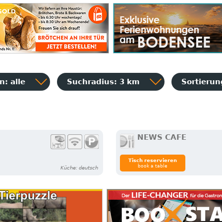
: alle
Suchradius: 3 km
Sortieru
NEWS CAFE
Tisch reservieren
book a table
Küche: deutsch