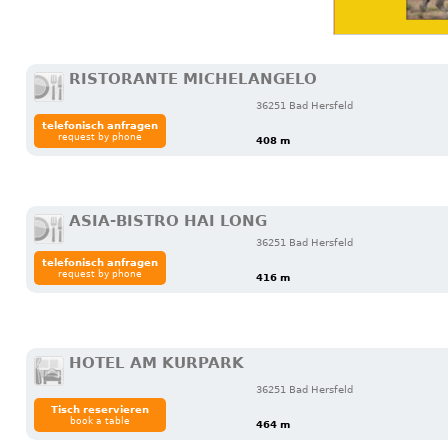
RISTORANTE MICHELANGELO
36251 Bad Hersfeld
telefonisch anfragen
request by phone
408 m
ASIA-BISTRO HAI LONG
36251 Bad Hersfeld
telefonisch anfragen
request by phone
416 m
HOTEL AM KURPARK
36251 Bad Hersfeld
Tisch reservieren
book a table
464 m