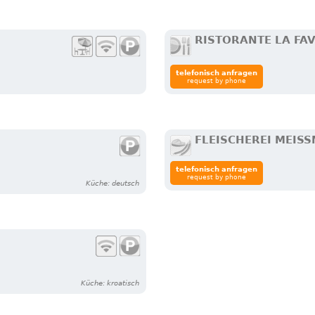
RISTORANTE LA FA
telefonisch anfragen
request by phone
FLEISCHEREI MEIS
telefonisch anfragen
request by phone
Küche: deutsch
Küche: kroatisch