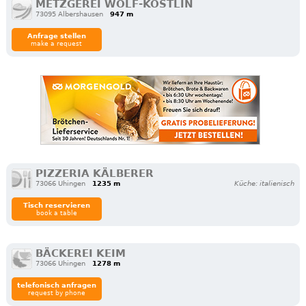
METZGEREI WOLF-KÖSTLIN
73095 Albershausen
947 m
Anfrage stellen
make a request
PIZZERIA KÄLBERER
73066 Uhingen
1235 m
Küche: italienisch
Tisch reservieren
book a table
BÄCKEREI KEIM
73066 Uhingen
1278 m
telefonisch anfragen
request by phone