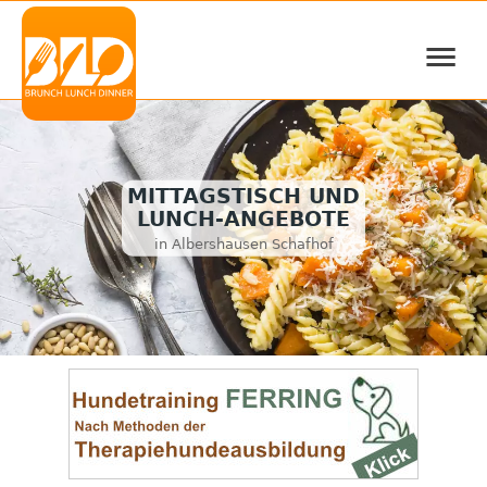
≡
MITTAGSTISCH UND
LUNCH-ANGEBOTE
in Albershausen Schafhof