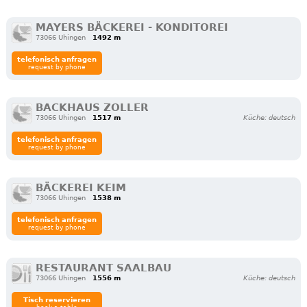
MAYERS BÄCKEREI - KONDITOREI
73066 Uhingen
1492 m
telefonisch anfragen
request by phone
BACKHAUS ZOLLER
73066 Uhingen
1517 m
Küche: deutsch
telefonisch anfragen
request by phone
BÄCKEREI KEIM
73066 Uhingen
1538 m
telefonisch anfragen
request by phone
RESTAURANT SAALBAU
73066 Uhingen
1556 m
Küche: deutsch
Tisch reservieren