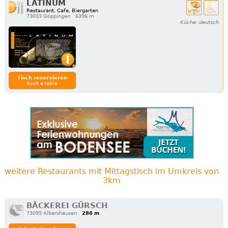
LATINUM
Restaurant, Cafe, Biergarten
73033 Göppingen
6396 m
Küche: deutsch
Tisch reservieren
book a table
weitere Restaurants mit Mittagstisch im Umkreis von
3km
BÄCKEREI GÜRSCH
73095 Albershausen
286 m