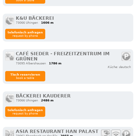
book a table
K&U BÄCKEREI
73066 Uhingen
1606 m
telefonisch anfragen
request by phone
CAFÉ SIEDER - FREIZEITZENTRUM IM
GRÜNEN
73095 Albershausen
1786 m
Küche: deutsch
Tisch reservieren
book a table
BÄCKEREI KAUDERER
73066 Uhingen
2486 m
telefonisch anfragen
request by phone
ASIA RESTAURANT HAN PALAST
73061 Ebersbach an der Fils
2955 m