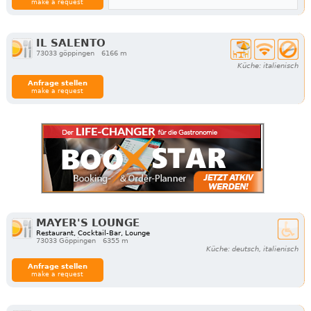
make a request
IL SALENTO
73033 göppingen
6166 m
Küche: italienisch
Anfrage stellen
make a request
MAYER'S LOUNGE
Restaurant, Cocktail-Bar, Lounge
73033 Göppingen
6355 m
Küche: deutsch, italienisch
Anfrage stellen
make a request