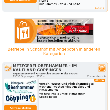
Gyros
mit Pommes,Zaziki und Salat
6.50 €
Betriebe in Schafhof mit Angeboten in anderen
Kategorien
METZGEREI OBERHAMMER - IM
KAUFLAND GÖPPINGEN
Tagessessen Menü Partyservice Vesper Imbiss Snacks
73033 Göppingen
5893 m
Küche: deutsch
Aktion
versch. Wurst und Fleischangebote
wöchentl. wechselndes Angebot und
Mittagsmenüs
Weitere Info´s unter: Mittagstisch -
Spezialitäten
Anfrage stellen