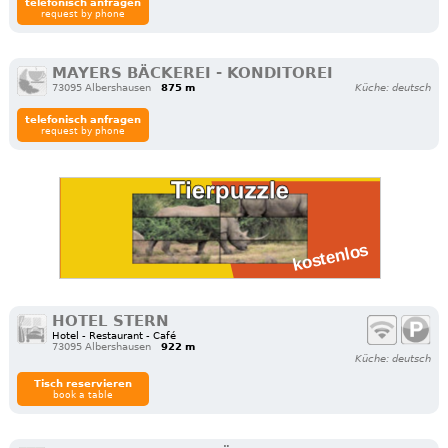
telefonisch anfragen
request by phone
MAYERS BÄCKEREI - KONDITOREI
73095 Albershausen
875 m
Küche: deutsch
telefonisch anfragen
request by phone
HOTEL STERN
Hotel - Restaurant - Café
73095 Al­bers­hau­sen
922 m
Küche: deutsch
Tisch reservieren
book a table