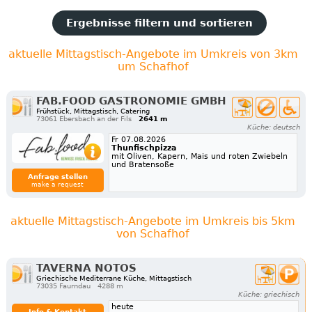
Ergebnisse filtern und sortieren
aktuelle Mittagstisch-Angebote im Umkreis von 3km
um Schafhof
FAB.FOOD GASTRONOMIE GMBH
Frühstück, Mittagstisch, Catering
73061 Ebersbach an der Fils
2641 m
Küche: deutsch
Fr 07.08.2026
Thunfischpizza
mit Oliven, Kapern, Mais und roten Zwiebeln
und Bratensoße
Anfrage stellen
make a request
aktuelle Mittagstisch-Angebote im Umkreis bis 5km
von Schafhof
TAVERNA NOTOS
Griechische Mediterrane Küche, Mittagstisch
73035 Faurndau
4288 m
Küche: griechisch
heute
Info & Kontakt